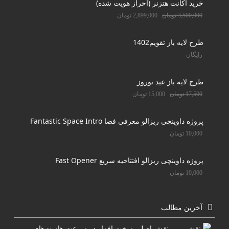
خرید اکانت هتزنر (احراز هویت شده)
3,500,000
تومان
2,899,000
تومان
طرح لایه باز تقویم1402
رایگان
طرح لایه باز عید نوروز
17,500
تومان
15,000
تومان
پروژه داوینچی ریزالو معرفی فضا Fantastic Space Intro
10,000
تومان
پروژه داوینچی ریزالو افتتاحیه سریع Fast Opener
10,000
تومان
آخرین مطالب
نقش اصلی سخت افزار در سرعت هاست‌های