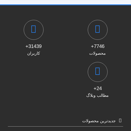
31439+
7746+
محصولات
کاربران
24+
مطالب وبلاگ
جدیدترین محصولات