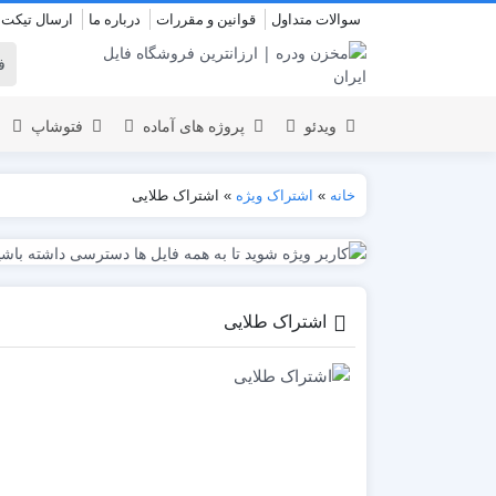
سوالات متداول
قوانین و مقررات
درباره ما
ارسال تیکت
ویدئو
پروژه های آماده
فتوشاپ
خانه
»
اشتراک ویژه
»
اشتراک طلایی
نمایش لوگو
المنت
عروسی
نمایش 
اسلایدشو
افتتاحیه
اشتراک طلایی
عناوین
عناوین
استودیو مجازی
نمایش و
افتتاحیه
انیمیشن تایپوگرافی
اینفوگرافیک
انیمیشن تبلیغاتی
بازاریابی و شرکتی