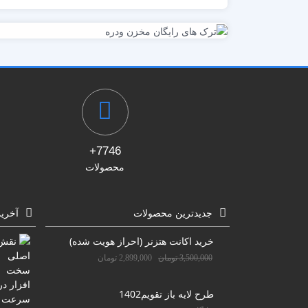
7746+
محصولات
جدیدترین محصولات
آخری
خرید اکانت هتزنر (احراز هویت شده)
3,500,000
تومان
2,899,000
تومان
طرح لایه باز تقویم1402