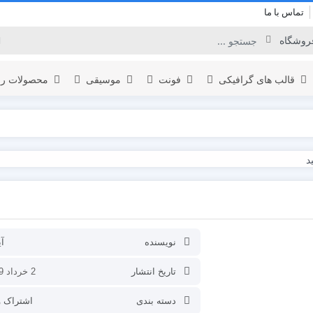
تماس با ما
قالب های گرافیکی
فونت
موسیقی
محصولات را
برودکست
لوگو
المنت
اینفوگرافیک
نمایش لوگو
یدئو
افتتاحیه
تبلیغات محصول
نویسنده
آ
عناوین
تاریخ انتشار
2 خرداد 1399
نمایش ویدئو
دسته بندی
اشتراک و