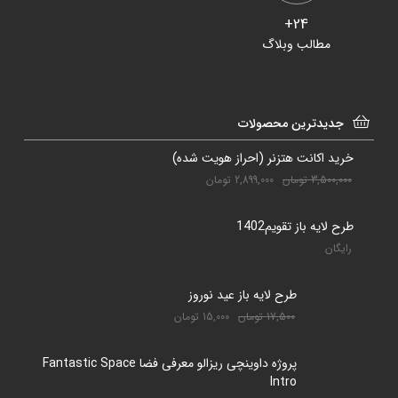
24+
مطالب وبلاگ
جدیدترین محصولات
خرید اکانت هتزنر (احراز هویت شده)
3,500,000
تومان
2,899,000
تومان
طرح لایه باز تقویم1402
رایگان
طرح لایه باز عید نوروز
17,500
تومان
15,000
تومان
پروژه داوینچی ریزالو معرفی فضا Fantastic Space
Intro