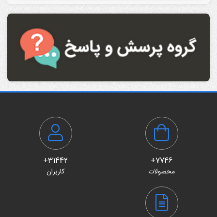
31442+
7746+
محصولات
کاربران