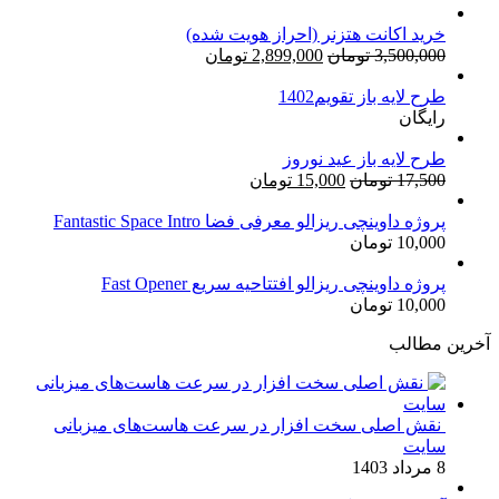
خرید اکانت هتزنر (احراز هویت شده)
قیمت
قیمت
3,500,000
تومان
2,899,000
تومان
اصلی:
فعلی:
طرح لایه باز تقویم1402
3,500,000 تومان
2,899,000 تومان.
رایگان
بود.
طرح لایه باز عید نوروز
قیمت
قیمت
17,500
تومان
15,000
تومان
اصلی:
فعلی:
17,500 تومان
15,000 تومان.
پروژه داوینچی ریزالو معرفی فضا Fantastic Space Intro
10,000
تومان
بود.
پروژه داوینچی ریزالو افتتاحیه سریع Fast Opener
10,000
تومان
آخرین مطالب
نقش اصلی سخت افزار در سرعت هاست‌های میزبانی
سایت
8 مرداد 1403