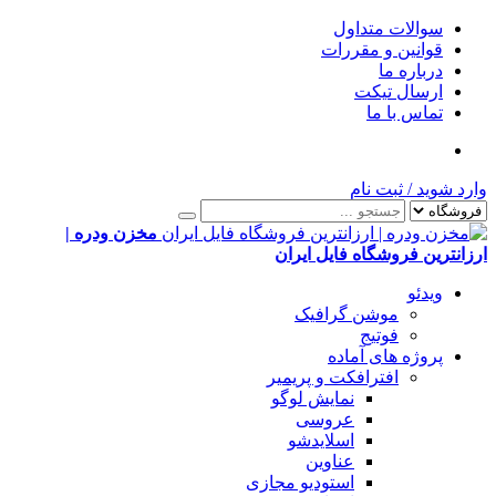
سوالات متداول
قوانین و مقررات
درباره ما
ارسال تیکت
تماس با ما
وارد شوید
/
ثبت نام
مخزن ودره |
ارزانترین فروشگاه فایل ایران
ویدئو
موشن گرافیک
فوتیج
پروژه های آماده
افترافکت و پریمیر
نمایش لوگو
عروسی
اسلایدشو
عناوین
استودیو مجازی