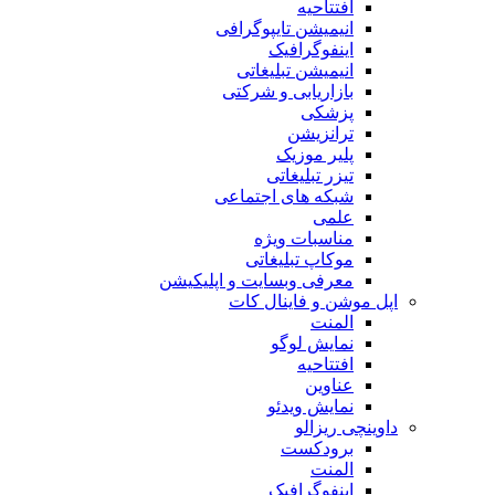
افتتاحیه
انیمیشن تایپوگرافی
اینفوگرافیک
انیمیشن تبلیغاتی
بازاریابی و شرکتی
پزشکی
ترانزیشن
پلیر موزیک
تیزر تبلیغاتی
شبکه های اجتماعی
علمی
مناسبات ویژه
موکاپ تبلیغاتی
معرفی وبسایت و اپلیکیشن
اپل موشن و فاینال کات
المنت
نمایش لوگو
افتتاحیه
عناوین
نمایش ویدئو
داوینچی ریزالو
برودکست
المنت
اینفوگرافیک