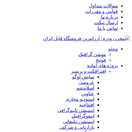
سوالات متداول
قوانین و مقررات
درباره ما
ارسال تیکت
تماس با ما
ویدئو
موشن گرافیک
فوتیج
پروژه های آماده
افترافکت و پریمیر
نمایش لوگو
عروسی
اسلایدشو
عناوین
استودیو مجازی
افتتاحیه
انیمیشن تایپوگرافی
اینفوگرافیک
انیمیشن تبلیغاتی
بازاریابی و شرکتی