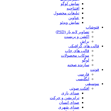
نمایش لوگو
افتتاحیه
تبلیغات محصول
عناوین
نمایش ویدئو
فتوشاپ
تصاویر لایه باز (PSD)
اکشن و پریست
براش
قالب های گرافیکی
قالب های چاپ
موکاپ محصولات
لوگو
سازنده صحنه
فونت
فارسی
انگلیسی
موسیقی
افکت صوتی
صدای بازی
ترانزیشن و حرکت
صدای انسان
صدای شهری