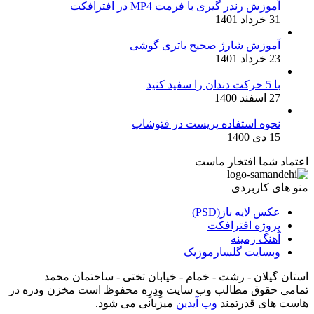
آموزش رندر گیری با فرمت MP4 در افترافکت
31 خرداد 1401
آموزش شارژ صحیح باتری گوشی
23 خرداد 1401
با 5 حرکت دندان را سفید کنید
27 اسفند 1400
نحوه استفاده پریست در فتوشاپ
15 دی 1400
اعتماد شما افتخار ماست
منو های کاربردی
عکس لایه باز(PSD)
پروژه افترافکت
آهنگ زمینه
وبسایت گلسارموزیک
استان گیلان - رشت - خمام - خیابان تختی - ساختمان محمد
تمامی حقوق مطالب وب سایت وِدِرِه محفوظ است مخزن ودره در
هاست های قدرتمند
وب آیدین
میزبانی می شود.