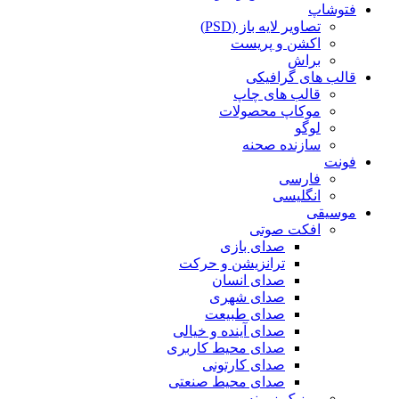
فتوشاپ
تصاویر لایه باز (PSD)
اکشن و پریست
براش
قالب های گرافیکی
قالب های چاپ
موکاپ محصولات
لوگو
سازنده صحنه
فونت
فارسی
انگلیسی
موسیقی
افکت صوتی
صدای بازی
ترانزیشن و حرکت
صدای انسان
صدای شهری
صدای طبیعت
صدای آینده و خیالی
صدای محیط کاربری
صدای کارتونی
صدای محیط صنعتی
موزیک زمینه