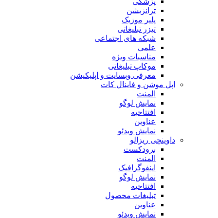
پزشکی
ترانزیشن
پلیر موزیک
تیزر تبلیغاتی
شبکه های اجتماعی
علمی
مناسبات ویژه
موکاپ تبلیغاتی
معرفی وبسایت و اپلیکیشن
اپل موشن و فاینال کات
المنت
نمایش لوگو
افتتاحیه
عناوین
نمایش ویدئو
داوینچی ریزالو
برودکست
المنت
اینفوگرافیک
نمایش لوگو
افتتاحیه
تبلیغات محصول
عناوین
نمایش ویدئو