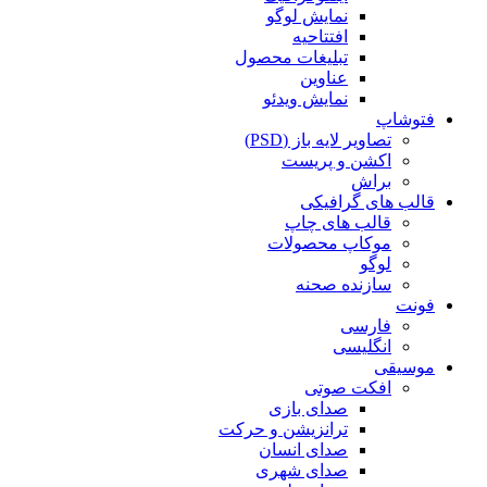
نمایش لوگو
افتتاحیه
تبلیغات محصول
عناوین
نمایش ویدئو
فتوشاپ
تصاویر لایه باز (PSD)
اکشن و پریست
براش
قالب های گرافیکی
قالب های چاپ
موکاپ محصولات
لوگو
سازنده صحنه
فونت
فارسی
انگلیسی
موسیقی
افکت صوتی
صدای بازی
ترانزیشن و حرکت
صدای انسان
صدای شهری