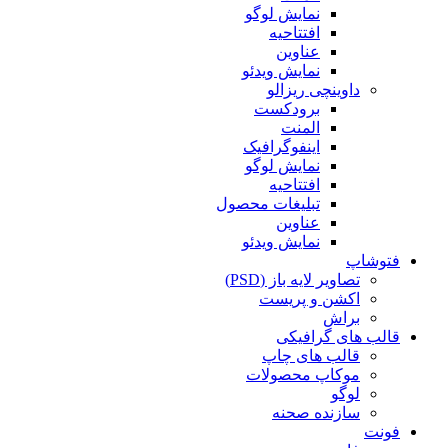
نمایش لوگو
افتتاحیه
عناوین
نمایش ویدئو
داوینچی ریزالو
برودکست
المنت
اینفوگرافیک
نمایش لوگو
افتتاحیه
تبلیغات محصول
عناوین
نمایش ویدئو
فتوشاپ
تصاویر لایه باز (PSD)
اکشن و پریست
براش
قالب های گرافیکی
قالب های چاپ
موکاپ محصولات
لوگو
سازنده صحنه
فونت