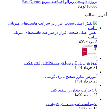
پروژه داوینچی ریزالو افتتاحیه سریع Fast Opener
10,000
تومان
آخرین مطالب
نقش اصلی سخت افزار در سرعت هاست‌های میزبانی
سایت
8 مرداد 1403
آموزش رندر گیری با فرمت MP4 در افترافکت
31 خرداد 1401
آموزش شارژ صحیح باتری گوشی
23 خرداد 1401
با 5 حرکت دندان را سفید کنید
27 اسفند 1400
نحوه استفاده پریست در فتوشاپ
15 دی 1400