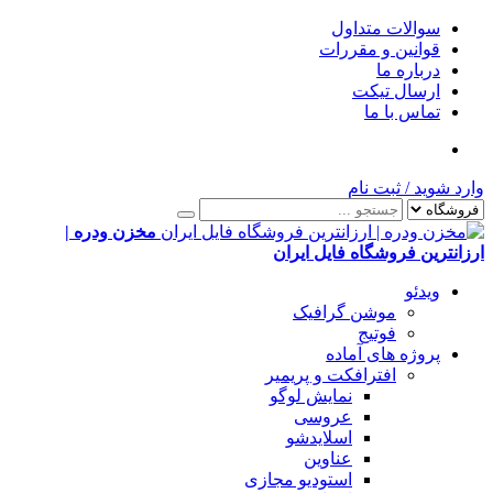
سوالات متداول
قوانین و مقررات
درباره ما
ارسال تیکت
تماس با ما
وارد شوید
/
ثبت نام
مخزن ودره |
ارزانترین فروشگاه فایل ایران
ویدئو
موشن گرافیک
فوتیج
پروژه های آماده
افترافکت و پریمیر
نمایش لوگو
عروسی
اسلایدشو
عناوین
استودیو مجازی