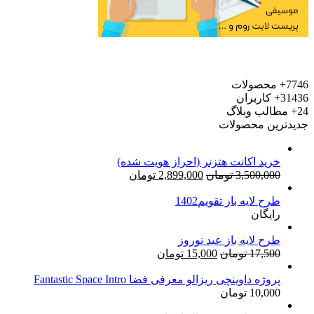
7746+
محصولات
31436+
کاربران
24+
مطالب وبلاگ
جدیدترین محصولات
خرید اکانت هتزنر (احراز هویت شده)
قیمت
قیمت
3,500,000
تومان
2,899,000
تومان
اصلی:
فعلی:
طرح لایه باز تقویم1402
3,500,000 تومان
2,899,000 تومان.
رایگان
بود.
طرح لایه باز عید نوروز
قیمت
قیمت
17,500
تومان
15,000
تومان
اصلی:
فعلی:
17,500 تومان
15,000 تومان.
پروژه داوینچی ریزالو معرفی فضا Fantastic Space Intro
10,000
تومان
بود.