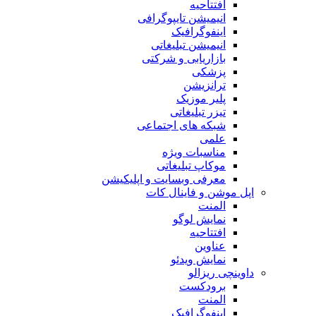
افتتاحیه
انیمیشن تایپوگرافی
اینفوگرافیک
انیمیشن تبلیغاتی
بازاریابی و شرکتی
پزشکی
ترانزیشن
پلیر موزیک
تیزر تبلیغاتی
شبکه های اجتماعی
علمی
مناسبات ویژه
موکاپ تبلیغاتی
معرفی وبسایت و اپلیکیشن
اپل موشن و فاینال کات
المنت
نمایش لوگو
افتتاحیه
عناوین
نمایش ویدئو
داوینچی ریزالو
برودکست
المنت
اینفوگرافیک