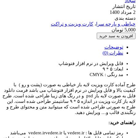
سجاد
تاریخ انتشار
2 مرداد 1400
دسته بندی
خیاطی و پارچه سرا
،
کارت ویزیت و تراکت
5,000
تومان
طرح
افزودن به سبد خرید
کارت
ویزیت
توضیحات
مزون
نظرات (0)
لباس
قابل ویرایش در نرم افزار فتوشاپ
عدد
ابعاد: ۵ * ۹
مد رنگی : CMYK
طرح آماده کارت ویزیت لایه باز خیاطی به صورت (پشت و رو ) با
کیفیت بالا و قابل ویرایش در نرم افزار فتوشاپ می باشد فرمت دانلود
فایل به صورت لایه باز psd و در رنگ های زیبا طراحی شده است. طرح
لایه باز کارت ویزیت در اندازه ۵ * ۹ سانتیمتر طراحی شده است. این
طرح به صورتی طراحی شده است که میتوانید متن و محتوای طرح و
رنگبندی قالب و… ویرایش دهید.
راهنمای خرید:
رمز تمامی فایل ها : vedere.ir یا vedere.irvedere.ir می‌باشد