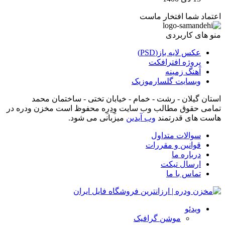
اعتماد شما افتخار ماست
منو های کاربردی
عکس لایه باز(PSD)
پروژه افترافکت
آهنگ زمینه
وبسایت گلسارموزیک
استان گیلان - رشت - خمام - خیابان تختی - ساختمان محمد
تمامی حقوق مطالب وب سایت وِدِرِه محفوظ است مخزن ودره در
هاست های قدرتمند
وب آیدین
میزبانی می شود.
سوالات متداول
قوانین و مقررات
درباره ما
ارسال تیکت
تماس با ما
ویدئو
موشن گرافیک