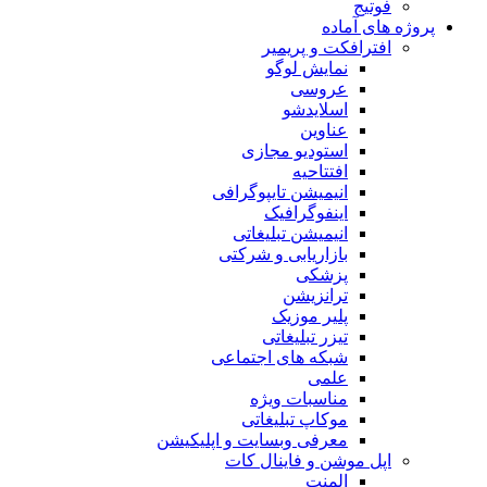
فوتیج
پروژه های آماده
افترافکت و پریمیر
نمایش لوگو
عروسی
اسلایدشو
عناوین
استودیو مجازی
افتتاحیه
انیمیشن تایپوگرافی
اینفوگرافیک
انیمیشن تبلیغاتی
بازاریابی و شرکتی
پزشکی
ترانزیشن
پلیر موزیک
تیزر تبلیغاتی
شبکه های اجتماعی
علمی
مناسبات ویژه
موکاپ تبلیغاتی
معرفی وبسایت و اپلیکیشن
اپل موشن و فاینال کات
المنت