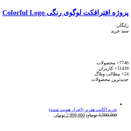
پروژه افترافکت لوگوی رنگی Colorful Logo
رایگان
سبد خرید
7746+
محصولات
31439+
کاربران
24+
مطالب وبلاگ
جدیدترین محصولات
خرید اکانت هتزنر (احراز هویت شده)
قیمت
قیمت
3,500,000
تومان
2,899,000
تومان
اصلی:
فعلی:
3,500,000 تومان
2,899,000 تومان.