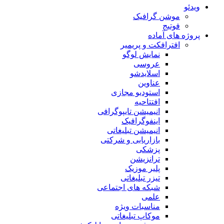
ویدئو
موشن گرافیک
فوتیج
پروژه های آماده
افترافکت و پریمیر
نمایش لوگو
عروسی
اسلایدشو
عناوین
استودیو مجازی
افتتاحیه
انیمیشن تایپوگرافی
اینفوگرافیک
انیمیشن تبلیغاتی
بازاریابی و شرکتی
پزشکی
ترانزیشن
پلیر موزیک
تیزر تبلیغاتی
شبکه های اجتماعی
علمی
مناسبات ویژه
موکاپ تبلیغاتی