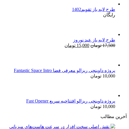
بود.
طرح لایه باز تقویم1402
رایگان
طرح لایه باز عید نوروز
قیمت
قیمت
17,500
تومان
15,000
تومان
اصلی:
فعلی:
17,500 تومان
15,000 تومان.
بود.
پروژه داوینچی ریزالو معرفی فضا Fantastic Space Intro
10,000
تومان
پروژه داوینچی ریزالو افتتاحیه سریع Fast Opener
10,000
تومان
آخرین مطالب