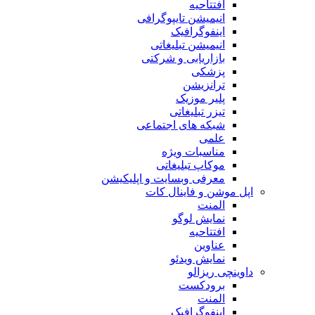
افتتاحیه
انیمیشن تایپوگرافی
اینفوگرافیک
انیمیشن تبلیغاتی
بازاریابی و شرکتی
پزشکی
ترانزیشن
پلیر موزیک
تیزر تبلیغاتی
شبکه های اجتماعی
علمی
مناسبات ویژه
موکاپ تبلیغاتی
معرفی وبسایت و اپلیکیشن
اپل موشن و فاینال کات
المنت
نمایش لوگو
افتتاحیه
عناوین
نمایش ویدئو
داوینچی ریزالو
برودکست
المنت
اینفوگرافیک