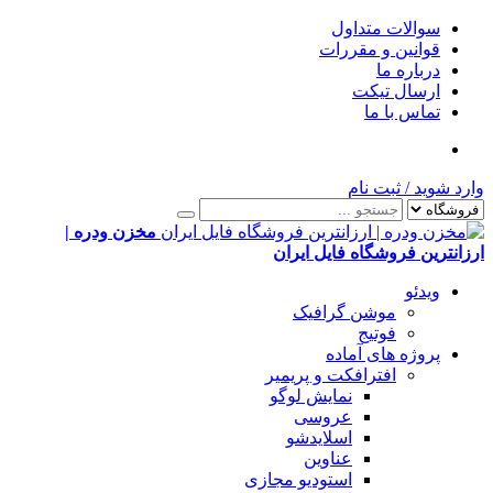
سوالات متداول
قوانین و مقررات
درباره ما
ارسال تیکت
تماس با ما
وارد شوید
/
ثبت نام
مخزن ودره |
ارزانترین فروشگاه فایل ایران
ویدئو
موشن گرافیک
فوتیج
پروژه های آماده
افترافکت و پریمیر
نمایش لوگو
عروسی
اسلایدشو
عناوین
استودیو مجازی