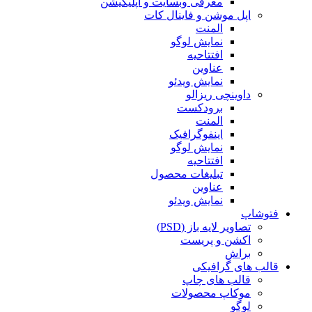
معرفی وبسایت و اپلیکیشن
اپل موشن و فاینال کات
المنت
نمایش لوگو
افتتاحیه
عناوین
نمایش ویدئو
داوینچی ریزالو
برودکست
المنت
اینفوگرافیک
نمایش لوگو
افتتاحیه
تبلیغات محصول
عناوین
نمایش ویدئو
فتوشاپ
تصاویر لایه باز (PSD)
اکشن و پریست
براش
قالب های گرافیکی
قالب های چاپ
موکاپ محصولات
لوگو