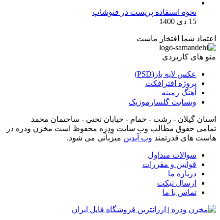
نحوه استفاده پریست در فتوشاپ
15 دی 1400
اعتماد شما افتخار ماست
منو های کاربردی
عکس لایه باز(PSD)
پروژه افترافکت
آهنگ زمینه
وبسایت گلسارموزیک
استان گیلان - رشت - خمام - خیابان تختی - ساختمان محمد
تمامی حقوق مطالب وب سایت وِدِرِه محفوظ است مخزن ودره در
هاست های قدرتمند
وب آیدین
میزبانی می شود.
سوالات متداول
قوانین و مقررات
درباره ما
ارسال تیکت
تماس با ما