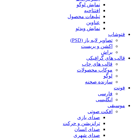
نمایش لوگو
افتتاحیه
تبلیغات محصول
عناوین
نمایش ویدئو
فتوشاپ
تصاویر لایه باز (PSD)
اکشن و پریست
براش
قالب های گرافیکی
قالب های چاپ
موکاپ محصولات
لوگو
سازنده صحنه
فونت
فارسی
انگلیسی
موسیقی
افکت صوتی
صدای بازی
ترانزیشن و حرکت
صدای انسان
صدای شهری