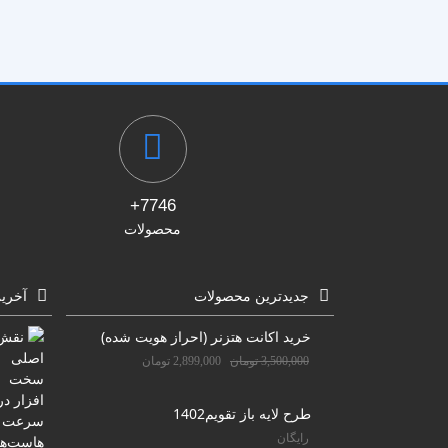
پزشکی
ترانزیشن
پلیر موزیک
تیزر تبلیغاتی
شبکه های اجتماعی
علمی
مناسبات ویژه
موکاپ تبلیغاتی
7746+
معرفی وبسایت و اپلیکیشن
محصولات
جدیدترین محصولات
آخری
خرید اکانت هتزنر (احراز هویت شده)
3,500,000
تومان
2,899,000
تومان
طرح لایه باز تقویم1402
رایگان