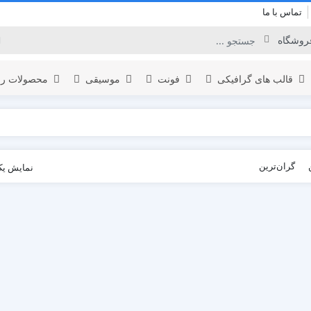
تماس با ما
قالب های گرافیکی
فونت
موسیقی
محصولات را
برودکست
گران‌ترین
نمایش یک
لوگو
المنت
اینفوگرافیک
نمایش لوگو
یدئو
افتتاحیه
تبلیغات محصول
عناوین
نمایش ویدئو