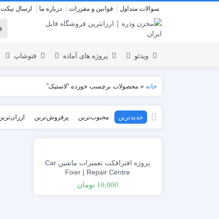
سوالات متداول
قوانین و مقررات
درباره ما
ارسال تیکت
ویدئو
پروژه های آماده
فتوشاپ
خانه
»
محصولات برچسب خورده “لاستیک”
نمایش لوگو
المنت
جدیدترین
محبوب‌ترین
پرفروش‌ترین
ارزان‌ترین
عروسی
نمایش 
اسلایدشو
افتتاحیه
عناوین
عناوین
استودیو مجازی
نمایش و
پروژه افترافکت تعمیرات ماشین Car
افتتاحیه
Fixer | Repair Centre
انیمیشن تایپوگرافی
10,000
تومان
اینفوگرافیک
انیمیشن تبلیغاتی
بازاریابی و شرکتی