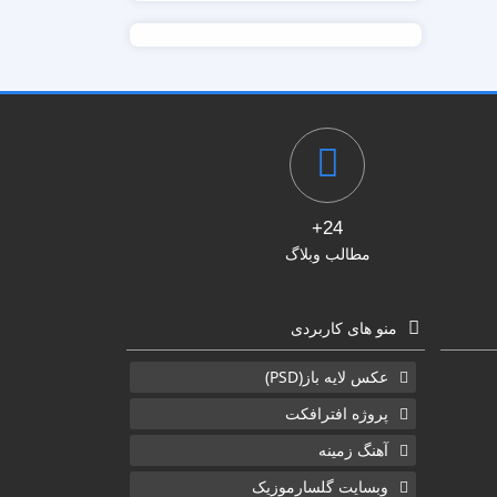
24+
مطالب وبلاگ
منو های کاربردی
عکس لایه باز(PSD)
پروژه افترافکت
آهنگ زمینه
وبسایت گلسارموزیک