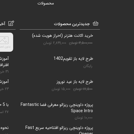
محصولات
جدیدترین محصولات
آخر
خرید اکانت هتزنر (احراز هویت شده)
3,500,000
تومان
2,899,000
تومان
طرح لایه باز تقویم1402
افترا
رایگان
31 خرداد 1401
طرح لایه باز عید نوروز
آموزش
17,500
تومان
15,000
تومان
23 خرداد 1401
پروژه داوینچی ریزالو معرفی فضا Fantastic
با 5 حرکت دندان را سفید کنید
Space Intro
27 اسفند 1400
10,000
تومان
پروژه داوینچی ریزالو افتتاحیه سریع Fast
نحوه 
Opener