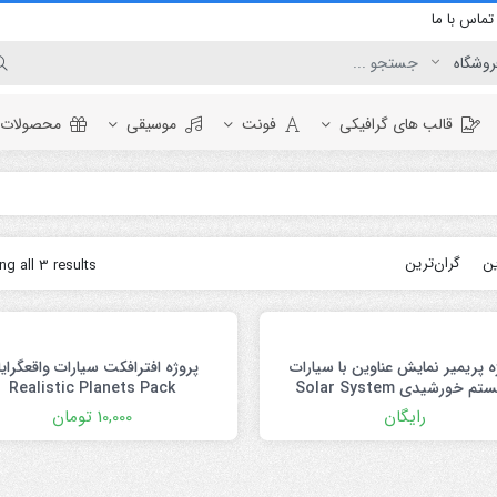
تماس با ما
قالب های گرافیکی
فونت
موسیقی
محصولات ر
برودکست
ین
گران‌ترین
g all 3 results
وگو
المنت
اینفوگرافیک
نمایش لوگو
ویدئو
افتتاحیه
ه پریمیر نمایش عناوین با سیارات
پروژه افترافکت سیارات واقعگرایا
تبلیغات محصول
سیستم خورشیدی Solar System
Realistic Planets Pack
عناوین
Titles
رایگان
10,000
تومان
نمایش ویدئو