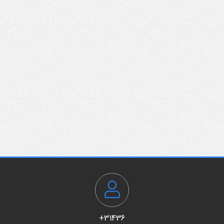
31436+