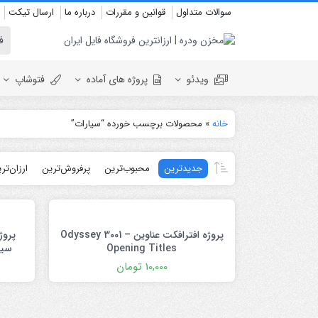
سوالات متداول
قوانین و مقررات
درباره ما
ارسال تیکت
ویدئو
پروژه های آماده
فتوشاپ
خانه
»
محصولات برچسب خورده “سیارات”
نمایش لوگو
المنت
جدیدترین
محبوب‌ترین
پرفروش‌ترین
ارزان‌تر
عروسی
نمایش ل
اسلایدشو
افتتاحیه
عناوین
عناوین
استودیو مجازی
نمایش 
پروژه افترافکت عناوین Odyssey 3001 –
پروژ
افتتاحیه
Opening Titles
انیمیشن تایپوگرافی
10,000
تومان
اینفوگرافیک
انیمیشن تبلیغاتی
بازاریابی و شرکتی