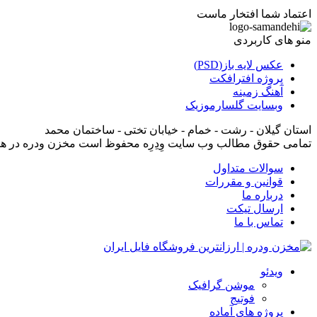
اعتماد شما افتخار ماست
منو های کاربردی
عکس لایه باز(PSD)
پروژه افترافکت
آهنگ زمینه
وبسایت گلسارموزیک
استان گیلان - رشت - خمام - خیابان تختی - ساختمان محمد
تمامی حقوق مطالب وب سایت وِدِرِه محفوظ است مخزن ودره در ه
سوالات متداول
قوانین و مقررات
درباره ما
ارسال تیکت
تماس با ما
ویدئو
موشن گرافیک
فوتیج
پروژه های آماده