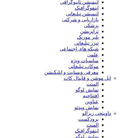
انیمیشن تایپوگرافی
اینفوگرافیک
انیمیشن تبلیغاتی
بازاریابی و شرکتی
پزشکی
ترانزیشن
پلیر موزیک
تیزر تبلیغاتی
شبکه های اجتماعی
علمی
مناسبات ویژه
موکاپ تبلیغاتی
معرفی وبسایت و اپلیکیشن
اپل موشن و فاینال کات
المنت
نمایش لوگو
افتتاحیه
عناوین
نمایش ویدئو
داوینچی ریزالو
برودکست
المنت
اینفوگرافیک
نمایش لوگو