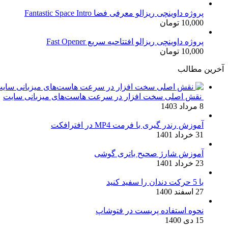
اصلی:
فعلی:
17,500 تومان
15,000 تومان.
پروژه داوینچی ریزالو معرفی فضا Fantastic Space Intro
10,000
تومان
بود.
پروژه داوینچی ریزالو افتتاحیه سریع Fast Opener
10,000
تومان
آخرین مطالب
نقش اصلی سخت افزار در سرعت هاست‌های میزبانی سایت
8 مرداد 1403
آموزش رندر گیری با فرمت MP4 در افترافکت
31 خرداد 1401
آموزش شارژ صحیح باتری گوشی
23 خرداد 1401
با 5 حرکت دندان را سفید کنید
27 اسفند 1400
نحوه استفاده پریست در فتوشاپ
15 دی 1400