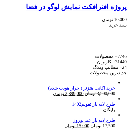
پروژه افترافکت نمایش لوگو در فضا
10,000
تومان
سبد خرید
7746+
محصولات
31440+
کاربران
24+
مطالب وبلاگ
جدیدترین محصولات
خرید اکانت هتزنر (احراز هویت شده)
قیمت
قیمت
3,500,000
تومان
2,899,000
تومان
اصلی:
فعلی:
طرح لایه باز تقویم1402
3,500,000 تومان
2,899,000 تومان.
رایگان
بود.
طرح لایه باز عید نوروز
قیمت
قیمت
17,500
تومان
15,000
تومان