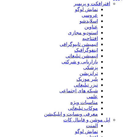
افترافکت و پریمیر
نمایش لوگو
عروسی
اسلایدشو
عناوین
استودیو مجازی
افتتاحیه
انیمیشن تایپوگرافی
اینفوگرافیک
انیمیشن تبلیغاتی
بازاریابی و شرکتی
پزشکی
ترانزیشن
پلیر موزیک
تیزر تبلیغاتی
شبکه های اجتماعی
علمی
مناسبات ویژه
موکاپ تبلیغاتی
معرفی وبسایت و اپلیکیشن
اپل موشن و فاینال کات
المنت
نمایش لوگو