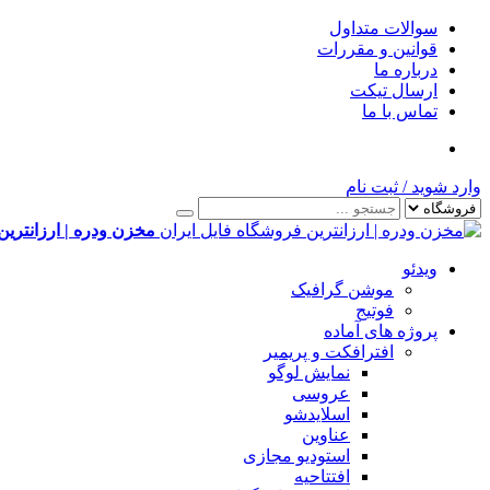
سوالات متداول
قوانین و مقررات
درباره ما
ارسال تیکت
تماس با ما
وارد شوید
/
ثبت نام
مخزن ودره | ارزانترین
ویدئو
موشن گرافیک
فوتیج
پروژه های آماده
افترافکت و پریمیر
نمایش لوگو
عروسی
اسلایدشو
عناوین
استودیو مجازی
افتتاحیه