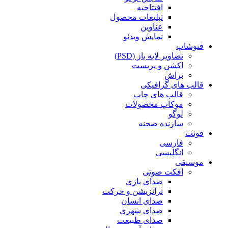
افتتاحیه
تبلیغات محصول
عناوین
نمایش ویدئو
فتوشاپ
تصاویر لایه باز (PSD)
اکشن و پریست
براش
قالب های گرافیکی
قالب های چاپ
موکاپ محصولات
لوگو
سازنده صحنه
فونت
فارسی
انگلیسی
موسیقی
افکت صوتی
صدای بازی
ترانزیشن و حرکت
صدای انسان
صدای شهری
صدای طبیعت