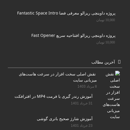
پروژه داوینچی ریزالو معرفی فضا Fantastic Space Intro
10,000
تومان
پروژه داوینچی ریزالو افتتاحیه سریع Fast Opener
10,000
تومان
آخرین مطالب
نقش اصلی سخت افزار در سرعت هاست‌های
میزبانی سایت
8 مرداد 1403
آموزش رندر گیری با فرمت MP4 در افترافکت
31 خرداد 1401
آموزش شارژ صحیح باتری گوشی
23 خرداد 1401