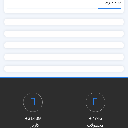
سبد خرید
31439+
7746+
محصولات
کاربران