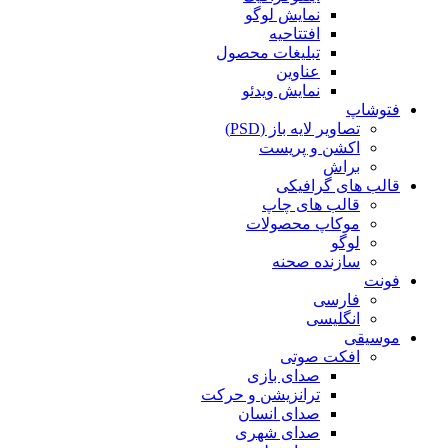
نمایش لوگو
افتتاحیه
تبلیغات محصول
عناوین
نمایش ویدئو
فتوشاپ
تصاویر لایه باز (PSD)
اکشن و پریست
براش
قالب های گرافیکی
قالب های چاپ
موکاپ محصولات
لوگو
سازنده صحنه
فونت
فارسی
انگلیسی
موسیقی
افکت صوتی
صدای بازی
ترانزیشن و حرکت
صدای انسان
صدای شهری