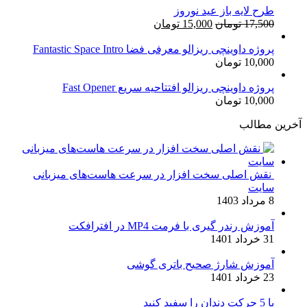
طرح لایه باز عید نوروز
قیمت
قیمت
17,500
تومان
15,000
تومان
اصلی:
فعلی:
17,500 تومان
15,000 تومان.
پروژه داوینچی ریزالو معرفی فضا Fantastic Space Intro
10,000
تومان
بود.
پروژه داوینچی ریزالو افتتاحیه سریع Fast Opener
10,000
تومان
آخرین مطالب
نقش اصلی سخت افزار در سرعت هاست‌های میزبانی
سایت
8 مرداد 1403
آموزش رندر گیری با فرمت MP4 در افترافکت
31 خرداد 1401
آموزش شارژ صحیح باتری گوشی
23 خرداد 1401
با 5 حرکت دندان را سفید کنید