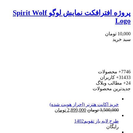
پروژه افترافکت نمایش لوگو Spirit Wolf
Logo
10,000
تومان
سبد خرید
7746+
محصولات
31433+
کاربران
24+
مطالب وبلاگ
جدیدترین محصولات
خرید اکانت هتزنر (احراز هویت شده)
قیمت
قیمت
3,500,000
تومان
2,899,000
تومان
اصلی:
فعلی:
طرح لایه باز تقویم1402
3,500,000 تومان
2,899,000 تومان.
رایگان
بود.