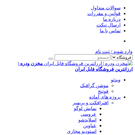
سوالات متداول
قوانین و مقررات
درباره ما
ارسال تیکت
تماس با ما
وارد شوید
/
ثبت نام
مخزن ودره |
ارزانترین فروشگاه فایل ایران
ویدئو
موشن گرافیک
فوتیج
پروژه های آماده
افترافکت و پریمیر
نمایش لوگو
عروسی
اسلایدشو
عناوین
استودیو مجازی