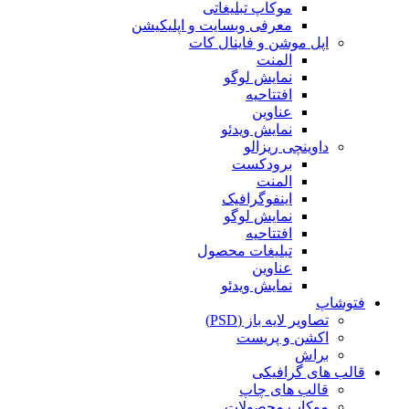
موکاپ تبلیغاتی
معرفی وبسایت و اپلیکیشن
اپل موشن و فاینال کات
المنت
نمایش لوگو
افتتاحیه
عناوین
نمایش ویدئو
داوینچی ریزالو
برودکست
المنت
اینفوگرافیک
نمایش لوگو
افتتاحیه
تبلیغات محصول
عناوین
نمایش ویدئو
فتوشاپ
تصاویر لایه باز (PSD)
اکشن و پریست
براش
قالب های گرافیکی
قالب های چاپ
موکاپ محصولات