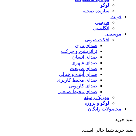
لوگو
سازنده صحنه
فونت
فارسی
انگلیسی
موسیقی
افکت صوتی
صدای بازی
ترانزیشن و حرکت
صدای انسان
صدای شهری
صدای طبیعت
صدای آینده و خیالی
صدای محیط کاربری
صدای کارتونی
صدای محیط صنعتی
موزیک زمینه
لوگو و پروژه
محصولات رایگان
سبد خرید
سبد خرید شما خالی است.