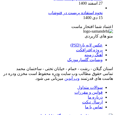
27 اسفند 1400
نحوه استفاده پریست در فتوشاپ
15 دی 1400
اعتماد شما افتخار ماست
منو های کاربردی
عکس لایه باز(PSD)
پروژه افترافکت
آهنگ زمینه
وبسایت گلسارموزیک
استان گیلان - رشت - خمام - خیابان تختی - ساختمان محمد
تمامی حقوق مطالب وب سایت وِدِرِه محفوظ است مخزن ودره در
هاست های قدرتمند
وب آیدین
میزبانی می شود.
سوالات متداول
قوانین و مقررات
درباره ما
ارسال تیکت
تماس با ما