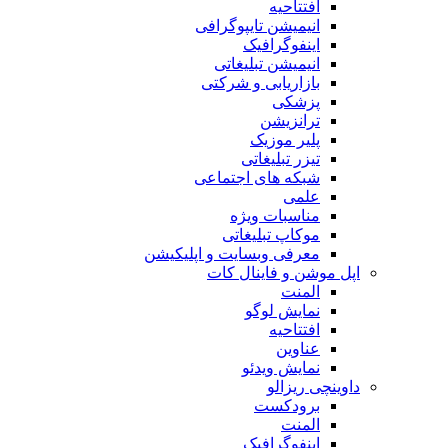
افتتاحیه
انیمیشن تایپوگرافی
اینفوگرافیک
انیمیشن تبلیغاتی
بازاریابی و شرکتی
پزشکی
ترانزیشن
پلیر موزیک
تیزر تبلیغاتی
شبکه های اجتماعی
علمی
مناسبات ویژه
موکاپ تبلیغاتی
معرفی وبسایت و اپلیکیشن
اپل موشن و فاینال کات
المنت
نمایش لوگو
افتتاحیه
عناوین
نمایش ویدئو
داوینچی ریزالو
برودکست
المنت
اینفوگرافیک