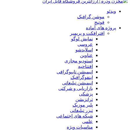
ویدئو
موشن گرافیک
فوتیج
پروژه های آماده
افترافکت و پریمیر
نمایش لوگو
عروسی
اسلایدشو
عناوین
استودیو مجازی
افتتاحیه
انیمیشن تایپوگرافی
اینفوگرافیک
انیمیشن تبلیغاتی
بازاریابی و شرکتی
پزشکی
ترانزیشن
پلیر موزیک
تیزر تبلیغاتی
شبکه های اجتماعی
علمی
مناسبات ویژه