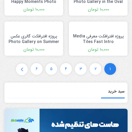
Happy Moments Photo
Photo Gallery in the Oval
Gallery On Woods
Office
10,000
تومان
10,000
تومان
پروژه افترافکت معرفی Media
پروژه افترافکت گالری عکس
Photo Gallery on Summer
Tiles Fast Intro
Beach
10,000
تومان
10,000
تومان
6
5
4
3
2
1
سبد خرید