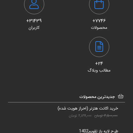
31439+
7746+
محصولات
کاربران
24+
مطالب وبلاگ
جدیدترین محصولات
خرید اکانت هتزنر (احراز هویت شده)
3,500,000
تومان
2,899,000
تومان
طرح لایه باز تقویم1402