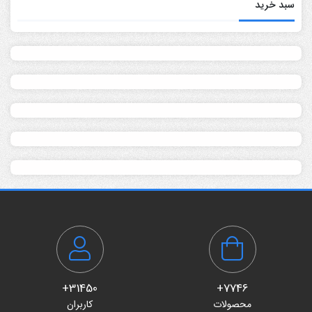
سبد خرید
31450+
7746+
محصولات
کاربران