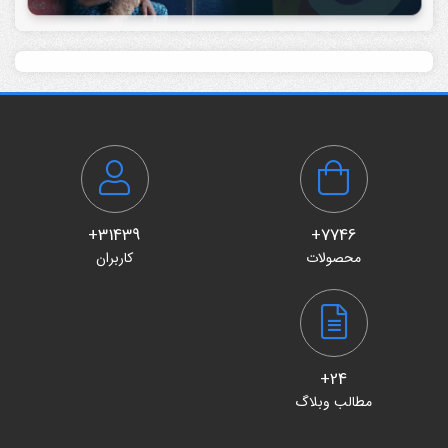
31439+
7746+
محصولات
کاربران
24+
مطالب وبلاگ