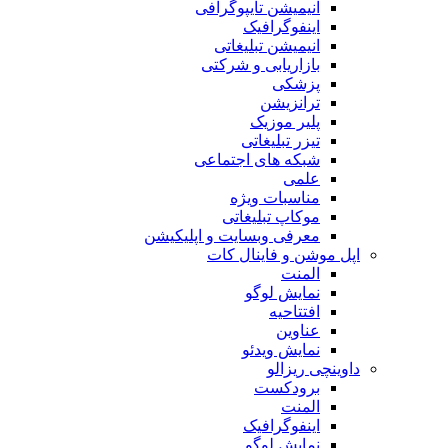
انیمیشن تایپوگرافی
اینفوگرافیک
انیمیشن تبلیغاتی
بازاریابی و شرکتی
پزشکی
ترانزیشن
پلیر موزیک
تیزر تبلیغاتی
شبکه های اجتماعی
علمی
مناسبات ویژه
موکاپ تبلیغاتی
معرفی وبسایت و اپلیکیشن
اپل موشن و فاینال کات
المنت
نمایش لوگو
افتتاحیه
عناوین
نمایش ویدئو
داوینچی ریزالو
برودکست
المنت
اینفوگرافیک
نمایش لوگو