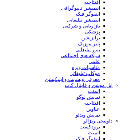
افتتاحیه
انیمیشن تایپوگرافی
اینفوگرافیک
انیمیشن تبلیغاتی
بازاریابی و شرکتی
پزشکی
ترانزیشن
پلیر موزیک
تیزر تبلیغاتی
شبکه های اجتماعی
علمی
مناسبات ویژه
موکاپ تبلیغاتی
معرفی وبسایت و اپلیکیشن
اپل موشن و فاینال کات
المنت
نمایش لوگو
افتتاحیه
عناوین
نمایش ویدئو
داوینچی ریزالو
برودکست
المنت
اینفوگرافیک