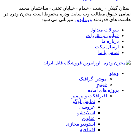
استان گیلان - رشت - خمام - خیابان تختی - ساختمان محمد
تمامی حقوق مطالب وب سایت وِدِرِه محفوظ است مخزن ودره در
هاست های قدرتمند
وب آیدین
میزبانی می شود.
سوالات متداول
قوانین و مقررات
درباره ما
ارسال تیکت
تماس با ما
ویدئو
موشن گرافیک
فوتیج
پروژه های آماده
افترافکت و پریمیر
نمایش لوگو
عروسی
اسلایدشو
عناوین
استودیو مجازی
افتتاحیه