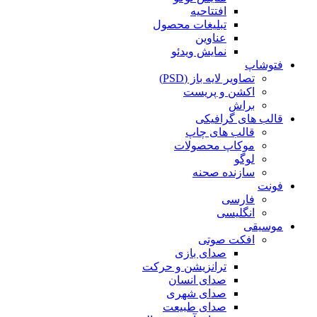
افتتاحیه
تبلیغات محصول
عناوین
نمایش ویدئو
فتوشاپ
تصاویر لایه باز (PSD)
اکشن و پریست
براش
قالب های گرافیکی
قالب های چاپ
موکاپ محصولات
لوگو
سازنده صحنه
فونت
فارسی
انگلیسی
موسیقی
افکت صوتی
صدای بازی
ترانزیشن و حرکت
صدای انسان
صدای شهری
صدای طبیعت