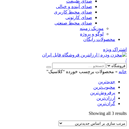
صدای طبیعت
صدای آینده و خیالی
صدای محیط کاربری
صدای کارتونی
صدای محیط صنعتی
موزیک زمینه
لوگو و پروژه
محصولات رایگان
اشتراک ویژه
/
خانه
»
محصولات برچسب خورده “کلاسیک”
جدیدترین
محبوب‌ترین
پرفروش‌ترین
ارزان‌ترین
گران‌ترین
Sorted
Showing all 3 results
by
latest