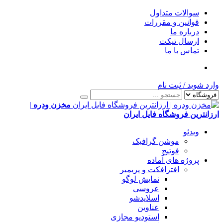
سوالات متداول
قوانین و مقررات
درباره ما
ارسال تیکت
تماس با ما
وارد شوید
/
ثبت نام
مخزن ودره |
ارزانترین فروشگاه فایل ایران
ویدئو
موشن گرافیک
فوتیج
پروژه های آماده
افترافکت و پریمیر
نمایش لوگو
عروسی
اسلایدشو
عناوین
استودیو مجازی