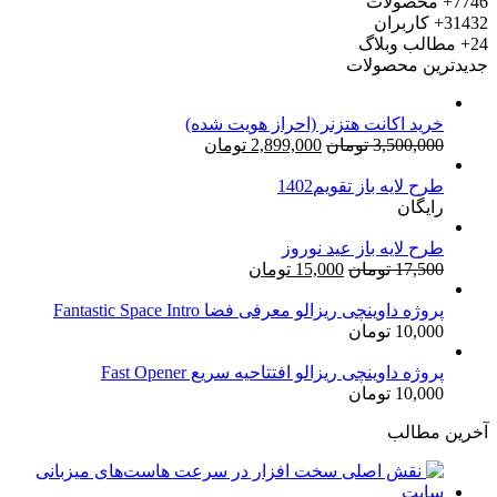
7746+
محصولات
31432+
کاربران
24+
مطالب وبلاگ
جدیدترین محصولات
خرید اکانت هتزنر (احراز هویت شده)
قیمت
قیمت
3,500,000
تومان
2,899,000
تومان
اصلی:
فعلی:
طرح لایه باز تقویم1402
3,500,000 تومان
2,899,000 تومان.
رایگان
بود.
طرح لایه باز عید نوروز
قیمت
قیمت
17,500
تومان
15,000
تومان
اصلی:
فعلی:
17,500 تومان
15,000 تومان.
پروژه داوینچی ریزالو معرفی فضا Fantastic Space Intro
10,000
تومان
بود.
پروژه داوینچی ریزالو افتتاحیه سریع Fast Opener
10,000
تومان
آخرین مطالب