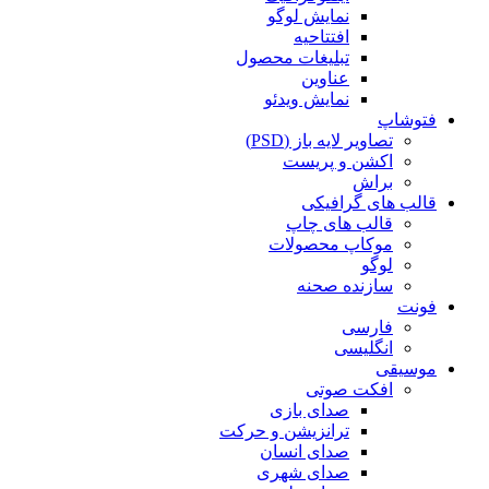
نمایش لوگو
افتتاحیه
تبلیغات محصول
عناوین
نمایش ویدئو
فتوشاپ
تصاویر لایه باز (PSD)
اکشن و پریست
براش
قالب های گرافیکی
قالب های چاپ
موکاپ محصولات
لوگو
سازنده صحنه
فونت
فارسی
انگلیسی
موسیقی
افکت صوتی
صدای بازی
ترانزیشن و حرکت
صدای انسان
صدای شهری