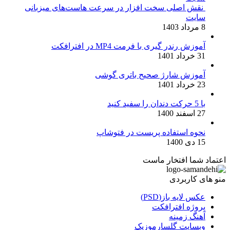
نقش اصلی سخت افزار در سرعت هاست‌های میزبانی
سایت
8 مرداد 1403
آموزش رندر گیری با فرمت MP4 در افترافکت
31 خرداد 1401
آموزش شارژ صحیح باتری گوشی
23 خرداد 1401
با 5 حرکت دندان را سفید کنید
27 اسفند 1400
نحوه استفاده پریست در فتوشاپ
15 دی 1400
اعتماد شما افتخار ماست
منو های کاربردی
عکس لایه باز(PSD)
پروژه افترافکت
آهنگ زمینه
وبسایت گلسارموزیک