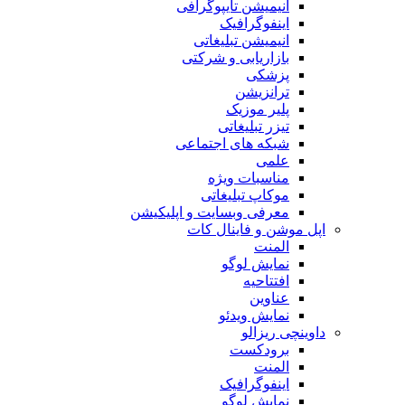
انیمیشن تایپوگرافی
اینفوگرافیک
انیمیشن تبلیغاتی
بازاریابی و شرکتی
پزشکی
ترانزیشن
پلیر موزیک
تیزر تبلیغاتی
شبکه های اجتماعی
علمی
مناسبات ویژه
موکاپ تبلیغاتی
معرفی وبسایت و اپلیکیشن
اپل موشن و فاینال کات
المنت
نمایش لوگو
افتتاحیه
عناوین
نمایش ویدئو
داوینچی ریزالو
برودکست
المنت
اینفوگرافیک
نمایش لوگو