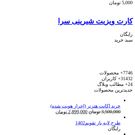
5,000
تومان
کارت ویزیت شیرینی سرا
رایگان
سبد خرید
7746+
محصولات
31432+
کاربران
24+
مطالب وبلاگ
جدیدترین محصولات
خرید اکانت هتزنر (احراز هویت شده)
قیمت
قیمت
3,500,000
تومان
2,899,000
تومان
اصلی:
فعلی:
طرح لایه باز تقویم1402
3,500,000 تومان
2,899,000 تومان.
رایگان
بود.