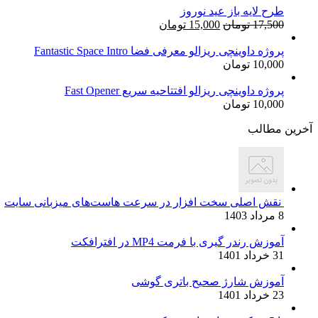
طرح لایه باز عید نوروز
قیمت
قیمت
17,500
تومان
15,000
تومان
اصلی:
فعلی:
17,500 تومان
15,000 تومان.
پروژه داوینچی ریزالو معرفی فضا Fantastic Space Intro
10,000
تومان
بود.
پروژه داوینچی ریزالو افتتاحیه سریع Fast Opener
10,000
تومان
آخرین مطالب
نقش اصلی سخت افزار در سرعت هاست‌های میزبانی سایت
8 مرداد 1403
آموزش رندر گیری با فرمت MP4 در افترافکت
31 خرداد 1401
آموزش شارژ صحیح باتری گوشی
23 خرداد 1401