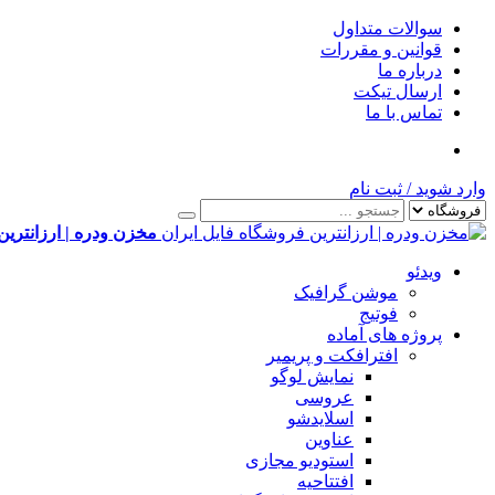
سوالات متداول
قوانین و مقررات
درباره ما
ارسال تیکت
تماس با ما
وارد شوید
/
ثبت نام
مخزن ودره | ارزانترین
ویدئو
موشن گرافیک
فوتیج
پروژه های آماده
افترافکت و پریمیر
نمایش لوگو
عروسی
اسلایدشو
عناوین
استودیو مجازی
افتتاحیه