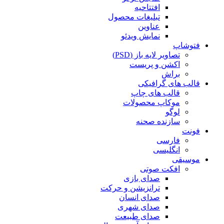
افتتاحیه
تبلیغات محصول
عناوین
نمایش ویدئو
فتوشاپ
تصاویر لایه باز (PSD)
اکشن و پریست
براش
قالب های گرافیکی
قالب های چاپ
موکاپ محصولات
لوگو
سازنده صحنه
فونت
فارسی
انگلیسی
موسیقی
افکت صوتی
صدای بازی
ترانزیشن و حرکت
صدای انسان
صدای شهری
صدای طبیعت