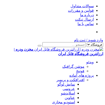
سوالات متداول
قوانین و مقررات
درباره ما
ارسال تیکت
تماس با ما
وارد شوید
/
ثبت نام
مخزن ودره |
ارزانترین فروشگاه فایل ایران
ویدئو
موشن گرافیک
فوتیج
پروژه های آماده
افترافکت و پریمیر
نمایش لوگو
عروسی
اسلایدشو
عناوین
استودیو مجازی