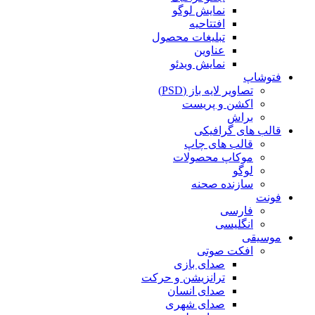
نمایش لوگو
افتتاحیه
تبلیغات محصول
عناوین
نمایش ویدئو
فتوشاپ
تصاویر لایه باز (PSD)
اکشن و پریست
براش
قالب های گرافیکی
قالب های چاپ
موکاپ محصولات
لوگو
سازنده صحنه
فونت
فارسی
انگلیسی
موسیقی
افکت صوتی
صدای بازی
ترانزیشن و حرکت
صدای انسان
صدای شهری