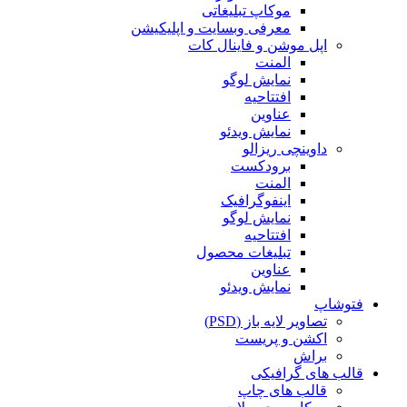
موکاپ تبلیغاتی
معرفی وبسایت و اپلیکیشن
اپل موشن و فاینال کات
المنت
نمایش لوگو
افتتاحیه
عناوین
نمایش ویدئو
داوینچی ریزالو
برودکست
المنت
اینفوگرافیک
نمایش لوگو
افتتاحیه
تبلیغات محصول
عناوین
نمایش ویدئو
فتوشاپ
تصاویر لایه باز (PSD)
اکشن و پریست
براش
قالب های گرافیکی
قالب های چاپ