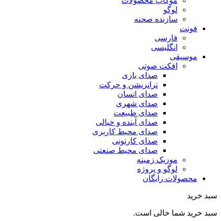
موکاپ محصولات
لوگو
سازنده صحنه
فونت
فارسی
انگلیسی
موسیقی
افکت صوتی
صدای بازی
ترانزیشن و حرکت
صدای انسان
صدای شهری
صدای طبیعت
صدای آینده و خیالی
صدای محیط کاربری
صدای کارتونی
صدای محیط صنعتی
موزیک زمینه
لوگو و پروژه
محصولات رایگان
سبد خرید
سبد خرید شما خالی است.