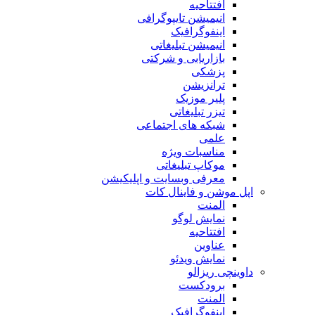
افتتاحیه
انیمیشن تایپوگرافی
اینفوگرافیک
انیمیشن تبلیغاتی
بازاریابی و شرکتی
پزشکی
ترانزیشن
پلیر موزیک
تیزر تبلیغاتی
شبکه های اجتماعی
علمی
مناسبات ویژه
موکاپ تبلیغاتی
معرفی وبسایت و اپلیکیشن
اپل موشن و فاینال کات
المنت
نمایش لوگو
افتتاحیه
عناوین
نمایش ویدئو
داوینچی ریزالو
برودکست
المنت
اینفوگرافیک