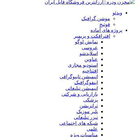
ویدئو
موشن گرافیک
فوتیج
پروژه های آماده
افترافکت و پریمیر
نمایش لوگو
عروسی
اسلایدشو
عناوین
استودیو مجازی
افتتاحیه
انیمیشن تایپوگرافی
اینفوگرافیک
انیمیشن تبلیغاتی
بازاریابی و شرکتی
پزشکی
ترانزیشن
پلیر موزیک
تیزر تبلیغاتی
شبکه های اجتماعی
علمی
مناسبات ویژه