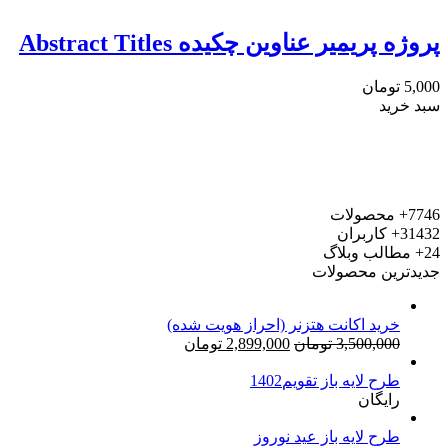
پروژه پریمیر عناوین چکیده Abstract Titles
5,000
تومان
سبد خرید
7746+
محصولات
31432+
کاربران
24+
مطالب وبلاگ
جدیدترین محصولات
خرید اکانت هتزنر (احراز هویت شده)
قیمت
قیمت
3,500,000
تومان
2,899,000
تومان
اصلی:
فعلی:
طرح لایه باز تقویم1402
3,500,000 تومان
2,899,000 تومان.
رایگان
بود.
طرح لایه باز عید نوروز