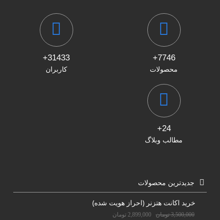
31433+
7746+
محصولات
کاربران
24+
مطالب وبلاگ
جدیدترین محصولات
خرید اکانت هتزنر (احراز هویت شده)
3,500,000
تومان
2,899,000
تومان