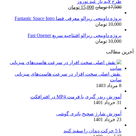
طرح لایه باز عید نوروز
قیمت
قیمت
17,500
تومان
15,000
تومان
اصلی:
فعلی:
17,500 تومان
15,000 تومان.
پروژه داوینچی ریزالو معرفی فضا Fantastic Space Intro
10,000
تومان
بود.
پروژه داوینچی ریزالو افتتاحیه سریع Fast Opener
10,000
تومان
آخرین مطالب
نقش اصلی سخت افزار در سرعت هاست‌های میزبانی
سایت
8 مرداد 1403
آموزش رندر گیری با فرمت MP4 در افترافکت
31 خرداد 1401
آموزش شارژ صحیح باتری گوشی
23 خرداد 1401
با 5 حرکت دندان را سفید کنید