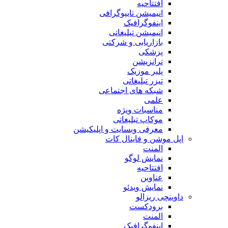
افتتاحیه
انیمیشن تایپوگرافی
اینفوگرافیک
انیمیشن تبلیغاتی
بازاریابی و شرکتی
پزشکی
ترانزیشن
پلیر موزیک
تیزر تبلیغاتی
شبکه های اجتماعی
علمی
مناسبات ویژه
موکاپ تبلیغاتی
معرفی وبسایت و اپلیکیشن
اپل موشن و فاینال کات
المنت
نمایش لوگو
افتتاحیه
عناوین
نمایش ویدئو
داوینچی ریزالو
برودکست
المنت
اینفوگرافیک