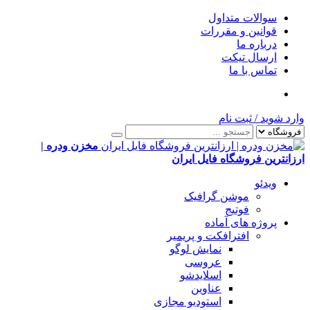
سوالات متداول
قوانین و مقررات
درباره ما
ارسال تیکت
تماس با ما
وارد شوید
/
ثبت نام
مخزن ودره |
ارزانترین فروشگاه فایل ایران
ویدئو
موشن گرافیک
فوتیج
پروژه های آماده
افترافکت و پریمیر
نمایش لوگو
عروسی
اسلایدشو
عناوین
استودیو مجازی