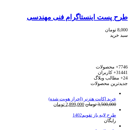
طرح پست اینستاگرام فنی مهندسی
8,000
تومان
سبد خرید
7746+
محصولات
31441+
کاربران
24+
مطالب وبلاگ
جدیدترین محصولات
خرید اکانت هتزنر (احراز هویت شده)
قیمت
قیمت
3,500,000
تومان
2,899,000
تومان
اصلی:
فعلی:
طرح لایه باز تقویم1402
3,500,000 تومان
2,899,000 تومان.
رایگان
بود.