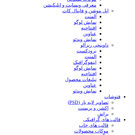
معرفی وبسایت و اپلیکیشن
اپل موشن و فاینال کات
المنت
نمایش لوگو
افتتاحیه
عناوین
نمایش ویدئو
داوینچی ریزالو
برودکست
المنت
اینفوگرافیک
نمایش لوگو
افتتاحیه
تبلیغات محصول
عناوین
نمایش ویدئو
فتوشاپ
تصاویر لایه باز (PSD)
اکشن و پریست
براش
قالب های گرافیکی
قالب های چاپ
موکاپ محصولات