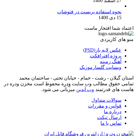
27 اسفند 1400
نحوه استفاده پریست در فتوشاپ
15 دی 1400
اعتماد شما افتخار ماست
منو های کاربردی
عکس لایه باز(PSD)
پروژه افترافکت
آهنگ زمینه
وبسایت گلسارموزیک
استان گیلان - رشت - خمام - خیابان تختی - ساختمان محمد
تمامی حقوق مطالب وب سایت وِدِرِه محفوظ است مخزن ودره در
هاست های قدرتمند
وب آیدین
میزبانی می شود.
سوالات متداول
قوانین و مقررات
درباره ما
ارسال تیکت
تماس با ما