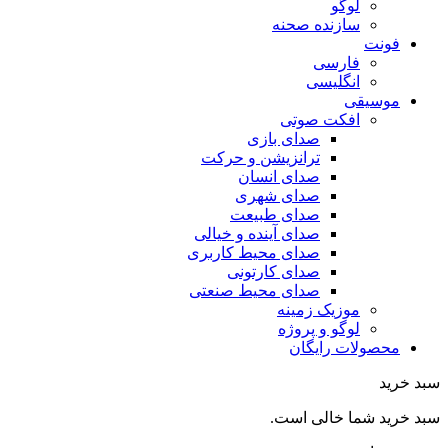
لوگو
سازنده صحنه
فونت
فارسی
انگلیسی
موسیقی
افکت صوتی
صدای بازی
ترانزیشن و حرکت
صدای انسان
صدای شهری
صدای طبیعت
صدای آینده و خیالی
صدای محیط کاربری
صدای کارتونی
صدای محیط صنعتی
موزیک زمینه
لوگو و پروژه
محصولات رایگان
سبد خرید
سبد خرید شما خالی است.