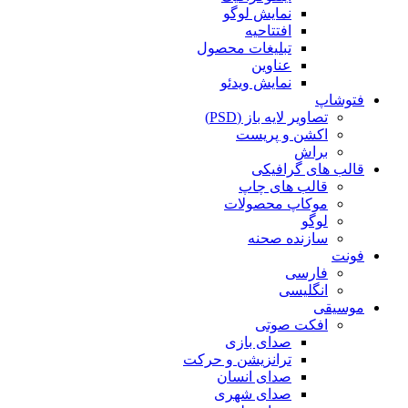
نمایش لوگو
افتتاحیه
تبلیغات محصول
عناوین
نمایش ویدئو
فتوشاپ
تصاویر لایه باز (PSD)
اکشن و پریست
براش
قالب های گرافیکی
قالب های چاپ
موکاپ محصولات
لوگو
سازنده صحنه
فونت
فارسی
انگلیسی
موسیقی
افکت صوتی
صدای بازی
ترانزیشن و حرکت
صدای انسان
صدای شهری