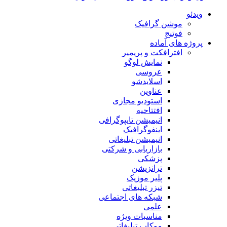
ویدئو
موشن گرافیک
فوتیج
پروژه های آماده
افترافکت و پریمیر
نمایش لوگو
عروسی
اسلایدشو
عناوین
استودیو مجازی
افتتاحیه
انیمیشن تایپوگرافی
اینفوگرافیک
انیمیشن تبلیغاتی
بازاریابی و شرکتی
پزشکی
ترانزیشن
پلیر موزیک
تیزر تبلیغاتی
شبکه های اجتماعی
علمی
مناسبات ویژه
موکاپ تبلیغاتی