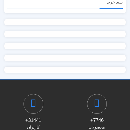
سبد خرید
31441+
7746+
محصولات
کاربران