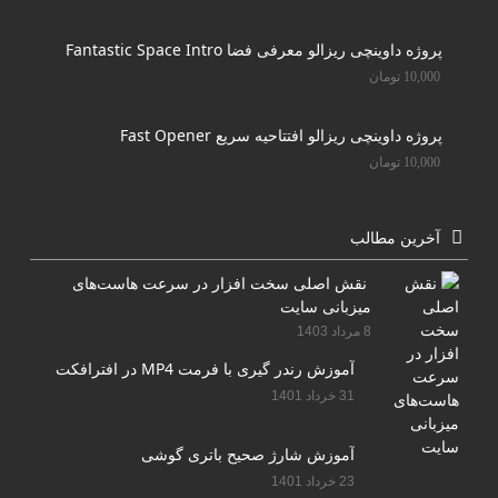
پروژه داوینچی ریزالو معرفی فضا Fantastic Space Intro
10,000
تومان
پروژه داوینچی ریزالو افتتاحیه سریع Fast Opener
10,000
تومان
آخرین مطالب
نقش اصلی سخت افزار در سرعت هاست‌های
میزبانی سایت
8 مرداد 1403
آموزش رندر گیری با فرمت MP4 در افترافکت
31 خرداد 1401
آموزش شارژ صحیح باتری گوشی
23 خرداد 1401