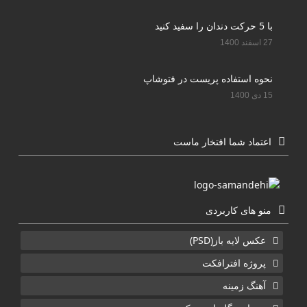
با 5 حرکت دندان را سفید کنید
27 اسفند 1400
نحوه استفاده پریست در فتوشاپ
15 دی 1400
اعتماد شما افتخار ماست
منو های کاربردی
عکس لایه باز(PSD)
پروژه افترافکت
آهنگ زمینه