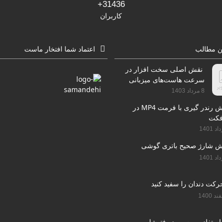
31436+
کاربران
ن مطالب
اعتماد شما افتخار ماست
نقش اصلی سخت افزار در
سرعت هاست‌های میزبانی
سایت
8 مرداد 1403
آموزش رندر گیری با فرمت MP4 در
فکت
ش شارژ صحیح باتری گوشی
استفاده پریست در فتوشاپ