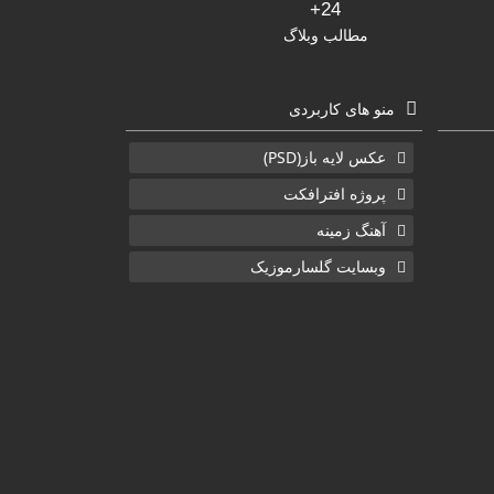
24+
مطالب وبلاگ
منو های کاربردی
عکس لایه باز(PSD)
پروژه افترافکت
آهنگ زمینه
وبسایت گلسارموزیک