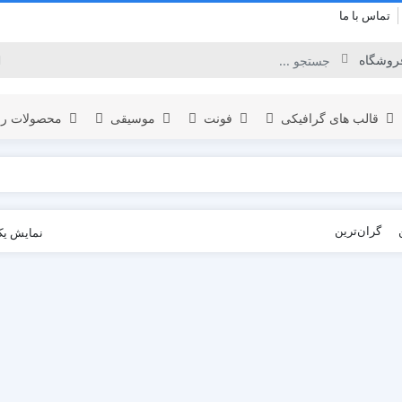
تماس با ما
قالب های گرافیکی
فونت
موسیقی
محصولات را
برودکست
گران‌ترین
نمایش یک
لوگو
المنت
اینفوگرافیک
نمایش لوگو
یدئو
افتتاحیه
تبلیغات محصول
عناوین
نمایش ویدئو