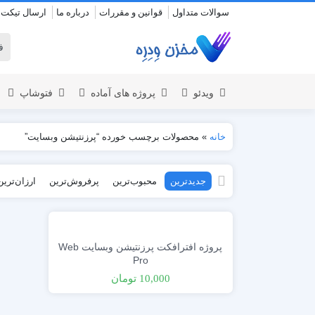
سوالات متداول
قوانین و مقررات
درباره ما
ارسال تیکت
ویدئو
پروژه های آماده
فتوشاپ
خانه
»
محصولات برچسب خورده “پرزنتیشن وبسایت”
نمایش لوگو
المنت
جدیدترین
محبوب‌ترین
پرفروش‌ترین
ارزان‌ترین
عروسی
نمایش 
اسلایدشو
افتتاحیه
عناوین
عناوین
استودیو مجازی
نمایش و
پروژه افترافکت پرزنتیشن وبسایت Web
افتتاحیه
Pro
انیمیشن تایپوگرافی
10,000
تومان
اینفوگرافیک
انیمیشن تبلیغاتی