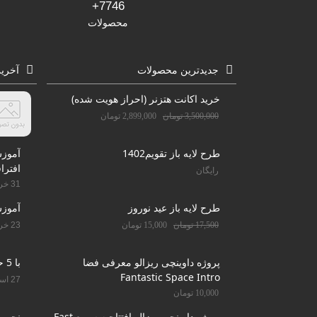
7746+
محصولات
جدیدترین محصولات
آخری
خرید اکانت هتزنر (احراز هویت شده)
3,500,000
تومان
2,899,000
تومان
طرح لایه باز تقویم1402
افترا
رایگان
31 خرداد 1401
طرح لایه باز عید نوروز
آموز
17,500
تومان
15,000
تومان
23 خرداد 1401
پروژه داوینچی ریزالو معرفی فضا
با 5 حرکت دندان را سفید کنید
Fantastic Space Intro
27 اسفند 1400
10,000
تومان
پروژه داوینچی ریزالو افتتاحیه سریع Fast
نحوه 