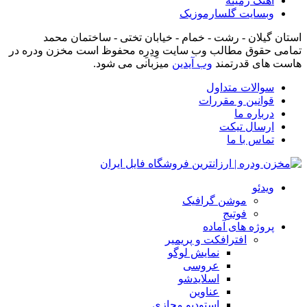
آهنگ زمینه
وبسایت گلسارموزیک
استان گیلان - رشت - خمام - خیابان تختی - ساختمان محمد
تمامی حقوق مطالب وب سایت وِدِرِه محفوظ است مخزن ودره در
هاست های قدرتمند
وب آیدین
میزبانی می شود.
سوالات متداول
قوانین و مقررات
درباره ما
ارسال تیکت
تماس با ما
ویدئو
موشن گرافیک
فوتیج
پروژه های آماده
افترافکت و پریمیر
نمایش لوگو
عروسی
اسلایدشو
عناوین
استودیو مجازی