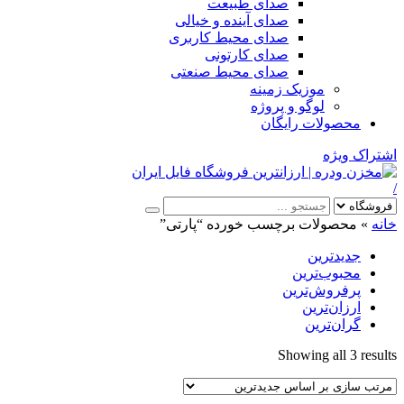
صدای طبیعت
صدای آینده و خیالی
صدای محیط کاربری
صدای کارتونی
صدای محیط صنعتی
موزیک زمینه
لوگو و پروژه
محصولات رایگان
اشتراک ویژه
/
خانه
»
محصولات برچسب خورده “پارتی”
جدیدترین
محبوب‌ترین
پرفروش‌ترین
ارزان‌ترین
گران‌ترین
Sorted
Showing all 3 results
by
latest