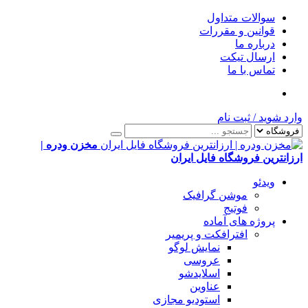
سوالات متداول
قوانین و مقررات
درباره ما
ارسال تیکت
تماس با ما
وارد شوید
/
ثبت نام
مخزن ودره |
ارزانترین فروشگاه فایل ایران
ویدئو
موشن گرافیک
فوتیج
پروژه های آماده
افترافکت و پریمیر
نمایش لوگو
عروسی
اسلایدشو
عناوین
استودیو مجازی