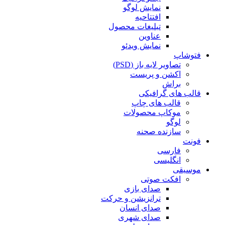
نمایش لوگو
افتتاحیه
تبلیغات محصول
عناوین
نمایش ویدئو
فتوشاپ
تصاویر لایه باز (PSD)
اکشن و پریست
براش
قالب های گرافیکی
قالب های چاپ
موکاپ محصولات
لوگو
سازنده صحنه
فونت
فارسی
انگلیسی
موسیقی
افکت صوتی
صدای بازی
ترانزیشن و حرکت
صدای انسان
صدای شهری