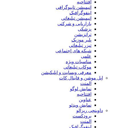
افتتاحیه
انیمیشن تایپوگرافی
اینفوگرافیک
انیمیشن تبلیغاتی
بازاریابی و شرکتی
پزشکی
ترانزیشن
پلیر موزیک
تیزر تبلیغاتی
شبکه های اجتماعی
علمی
مناسبات ویژه
موکاپ تبلیغاتی
معرفی وبسایت و اپلیکیشن
اپل موشن و فاینال کات
المنت
نمایش لوگو
افتتاحیه
عناوین
نمایش ویدئو
داوینچی ریزالو
برودکست
المنت
اینفوگرافیک