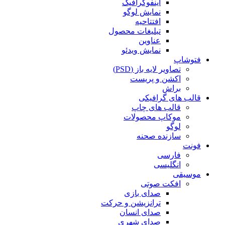
اینفوگرافیک
نمایش لوگو
افتتاحیه
تبلیغات محصول
عناوین
نمایش ویدئو
فتوشاپ
تصاویر لایه باز (PSD)
اکشن و پریست
براش
قالب های گرافیکی
قالب های چاپ
موکاپ محصولات
لوگو
سازنده صحنه
فونت
فارسی
انگلیسی
موسیقی
افکت صوتی
صدای بازی
ترانزیشن و حرکت
صدای انسان
صدای شهری