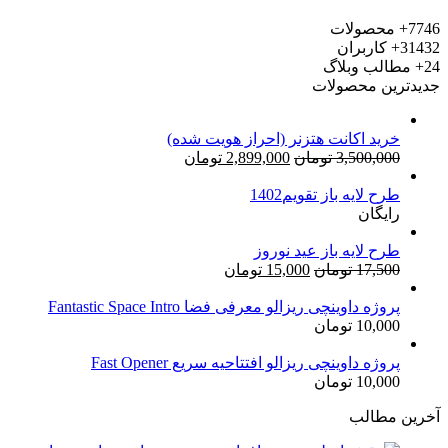
7746+
محصولات
31432+
کاربران
24+
مطالب وبلاگ
جدیدترین محصولات
خرید اکانت هتزنر (احراز هویت شده)
قیمت
قیمت
3,500,000
تومان
2,899,000
تومان
اصلی:
فعلی:
طرح لایه باز تقویم1402
3,500,000 تومان
2,899,000 تومان.
رایگان
بود.
طرح لایه باز عید نوروز
قیمت
قیمت
17,500
تومان
15,000
تومان
اصلی:
فعلی:
17,500 تومان
15,000 تومان.
پروژه داوینچی ریزالو معرفی فضا Fantastic Space Intro
10,000
تومان
بود.
پروژه داوینچی ریزالو افتتاحیه سریع Fast Opener
10,000
تومان
آخرین مطالب