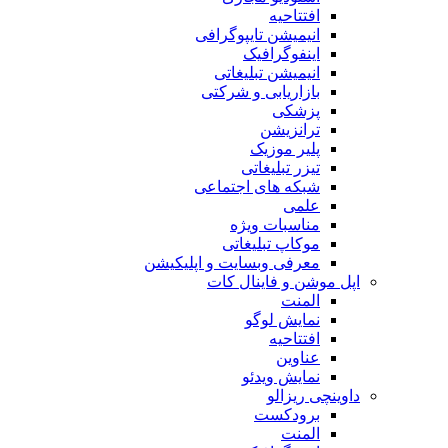
افتتاحیه
انیمیشن تایپوگرافی
اینفوگرافیک
انیمیشن تبلیغاتی
بازاریابی و شرکتی
پزشکی
ترانزیشن
پلیر موزیک
تیزر تبلیغاتی
شبکه های اجتماعی
علمی
مناسبات ویژه
موکاپ تبلیغاتی
معرفی وبسایت و اپلیکیشن
اپل موشن و فاینال کات
المنت
نمایش لوگو
افتتاحیه
عناوین
نمایش ویدئو
داوینچی ریزالو
برودکست
المنت