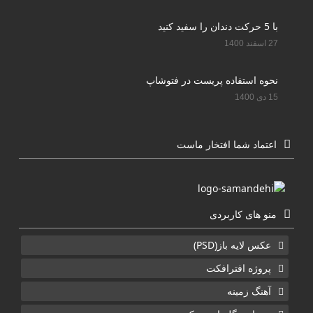
با 5 حرکت دندان را سفید کنید
27 اسفند 1400
نحوه استفاده پریست در فتوشاپ
15 دی 1400
اعتماد شما افتخار ماست
منو های کاربردی
عکس لایه باز(PSD)
پروژه افترافکت
آهنگ زمینه