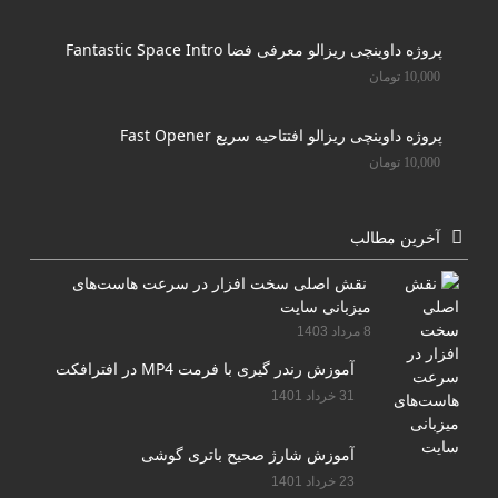
پروژه داوینچی ریزالو معرفی فضا Fantastic Space Intro
10,000
تومان
پروژه داوینچی ریزالو افتتاحیه سریع Fast Opener
10,000
تومان
آخرین مطالب
نقش اصلی سخت افزار در سرعت هاست‌های
میزبانی سایت
8 مرداد 1403
آموزش رندر گیری با فرمت MP4 در افترافکت
31 خرداد 1401
آموزش شارژ صحیح باتری گوشی
23 خرداد 1401