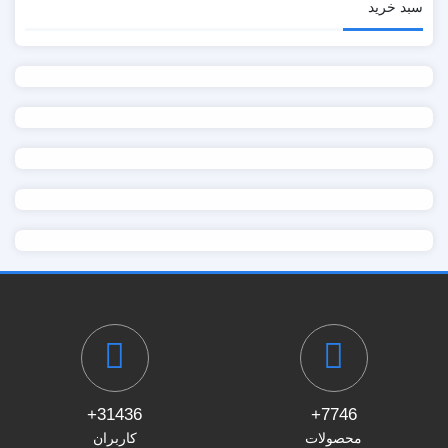
سبد خرید
31436+
7746+
محصولات
کاربران