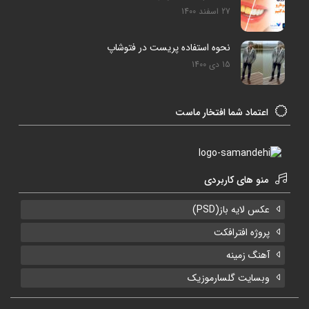
27 اسفند 1400
نحوه استفاده پریست در فتوشاپ
15 دی 1400
اعتماد شما افتخار ماست
منو های کاربردی
عکس لایه باز(PSD)
پروژه افترافکت
آهنگ زمینه
وبسایت گلسارموزیک