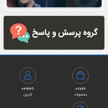
31439+
7746+
محصولات
کاربران