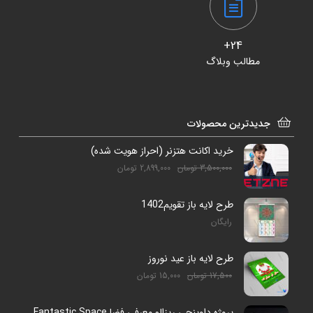
24+
مطالب وبلاگ
جدیدترین محصولات
خرید اکانت هتزنر (احراز هویت شده)
3,500,000
تومان
2,899,000
تومان
طرح لایه باز تقویم1402
رایگان
طرح لایه باز عید نوروز
17,500
تومان
15,000
تومان
پروژه داوینچی ریزالو معرفی فضا Fantastic Space