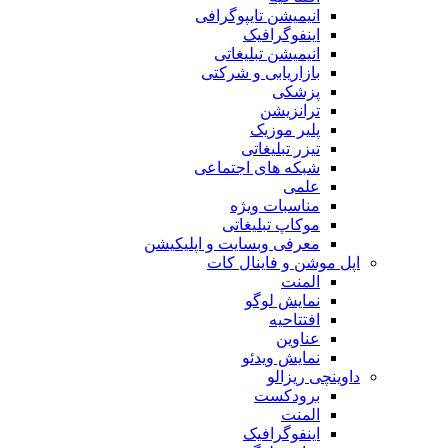
انیمیشن تایپوگرافی
اینفوگرافیک
انیمیشن تبلیغاتی
بازاریابی و شرکتی
پزشکی
ترانزیشن
پلیر موزیک
تیزر تبلیغاتی
شبکه های اجتماعی
علمی
مناسبات ویژه
موکاپ تبلیغاتی
معرفی وبسایت و اپلیکیشن
اپل موشن و فاینال کات
المنت
نمایش لوگو
افتتاحیه
عناوین
نمایش ویدئو
داوینچی ریزالو
برودکست
المنت
اینفوگرافیک