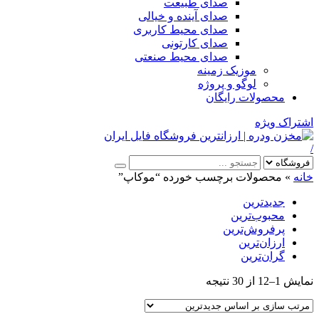
صدای طبیعت
صدای آینده و خیالی
صدای محیط کاربری
صدای کارتونی
صدای محیط صنعتی
موزیک زمینه
لوگو و پروژه
محصولات رایگان
اشتراک ویژه
/
خانه
»
محصولات برچسب خورده “موکاپ”
جدیدترین
محبوب‌ترین
پرفروش‌ترین
ارزان‌ترین
گران‌ترین
Sorted
نمایش 1–12 از 30 نتیجه
by
latest