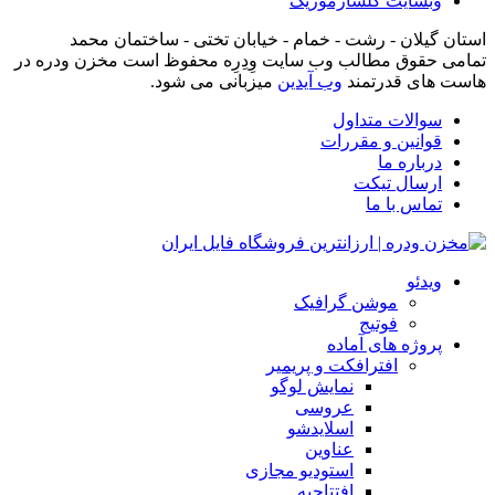
وبسایت گلسارموزیک
استان گیلان - رشت - خمام - خیابان تختی - ساختمان محمد
تمامی حقوق مطالب وب سایت وِدِرِه محفوظ است مخزن ودره در
هاست های قدرتمند
وب آیدین
میزبانی می شود.
سوالات متداول
قوانین و مقررات
درباره ما
ارسال تیکت
تماس با ما
ویدئو
موشن گرافیک
فوتیج
پروژه های آماده
افترافکت و پریمیر
نمایش لوگو
عروسی
اسلایدشو
عناوین
استودیو مجازی
افتتاحیه