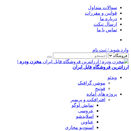
سوالات متداول
قوانین و مقررات
درباره ما
ارسال تیکت
تماس با ما
وارد شوید
/
ثبت نام
مخزن ودره |
ارزانترین فروشگاه فایل ایران
ویدئو
موشن گرافیک
فوتیج
پروژه های آماده
افترافکت و پریمیر
نمایش لوگو
عروسی
اسلایدشو
عناوین
استودیو مجازی