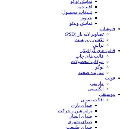
نمایش لوگو
افتتاحیه
تبلیغات محصول
عناوین
نمایش ویدئو
فتوشاپ
تصاویر لایه باز (PSD)
اکشن و پریست
براش
قالب های گرافیکی
قالب های چاپ
موکاپ محصولات
لوگو
سازنده صحنه
فونت
فارسی
انگلیسی
موسیقی
افکت صوتی
صدای بازی
ترانزیشن و حرکت
صدای انسان
صدای شهری
صدای طبیعت