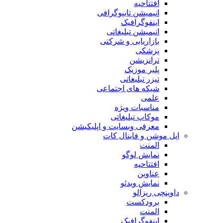
افتتاحیه
انیمیشن تایپوگرافی
اینفوگرافیک
انیمیشن تبلیغاتی
بازاریابی و شرکتی
پزشکی
ترانزیشن
پلیر موزیک
تیزر تبلیغاتی
شبکه های اجتماعی
علمی
مناسبات ویژه
موکاپ تبلیغاتی
معرفی وبسایت و اپلیکیشن
اپل موشن و فاینال کات
المنت
نمایش لوگو
افتتاحیه
عناوین
نمایش ویدئو
داوینچی ریزالو
برودکست
المنت
اینفوگرافیک