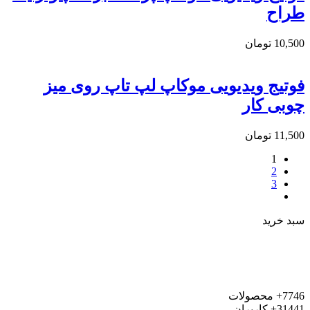
طراح
10,500
تومان
فوتیج ویدیویی موکاپ لپ تاپ روی میز
چوبی کار
11,500
تومان
1
2
3
سبد خرید
7746+
محصولات
31441+
کاربران