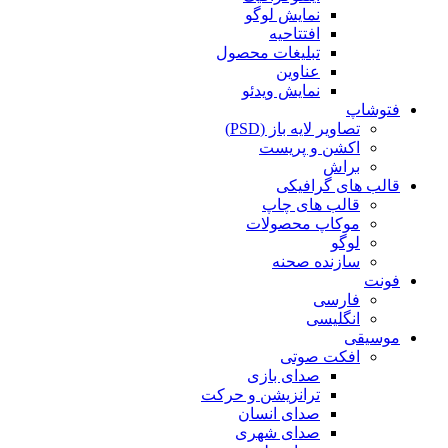
نمایش لوگو
افتتاحیه
تبلیغات محصول
عناوین
نمایش ویدئو
فتوشاپ
تصاویر لایه باز (PSD)
اکشن و پریست
براش
قالب های گرافیکی
قالب های چاپ
موکاپ محصولات
لوگو
سازنده صحنه
فونت
فارسی
انگلیسی
موسیقی
افکت صوتی
صدای بازی
ترانزیشن و حرکت
صدای انسان
صدای شهری