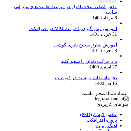
نقش اصلی سخت افزار در سرعت هاست‌های میزبانی
سایت
8 مرداد 1403
آموزش رندر گیری با فرمت MP4 در افترافکت
31 خرداد 1401
آموزش شارژ صحیح باتری گوشی
23 خرداد 1401
با 5 حرکت دندان را سفید کنید
27 اسفند 1400
نحوه استفاده پریست در فتوشاپ
15 دی 1400
اعتماد شما افتخار ماست
منو های کاربردی
عکس لایه باز(PSD)
پروژه افترافکت
آهنگ زمینه