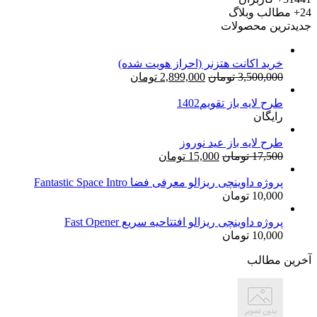
24+
مطالب وبلاگ
جدیدترین محصولات
خرید اکانت هتزنر (احراز هویت شده)
قیمت
قیمت
3,500,000
تومان
2,899,000
تومان
اصلی:
فعلی:
طرح لایه باز تقویم1402
3,500,000 تومان
2,899,000 تومان.
رایگان
بود.
طرح لایه باز عید نوروز
قیمت
قیمت
17,500
تومان
15,000
تومان
اصلی:
فعلی:
17,500 تومان
15,000 تومان.
پروژه داوینچی ریزالو معرفی فضا Fantastic Space Intro
10,000
تومان
بود.
پروژه داوینچی ریزالو افتتاحیه سریع Fast Opener
10,000
تومان
آخرین مطالب