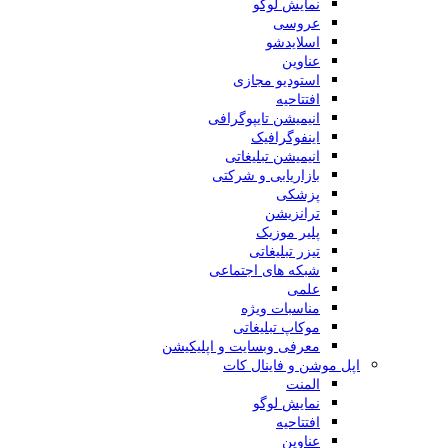
نمایش لوگو
عروسی
اسلایدشو
عناوین
استودیو مجازی
افتتاحیه
انیمیشن تایپوگرافی
اینفوگرافیک
انیمیشن تبلیغاتی
بازاریابی و شرکتی
پزشکی
ترانزیشن
پلیر موزیک
تیزر تبلیغاتی
شبکه های اجتماعی
علمی
مناسبات ویژه
موکاپ تبلیغاتی
معرفی وبسایت و اپلیکیشن
اپل موشن و فاینال کات
المنت
نمایش لوگو
افتتاحیه
عناوین