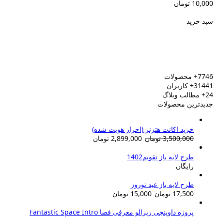
10,00
تومان
بد خرید
7746
محصولات
31441
کاربران
24
مطالب وبلاگ
دیدترین محصولات
خرید اکانت هتزنر (احراز هویت شده)
قیمت
قیمت
3,500,000
تومان
2,899,000
تومان
اصلی:
فعلی:
3,500,000 تومان
2,899,000 تومان.
طرح لایه باز تقویم1402
بود.
رایگان
طرح لایه باز عید نوروز
قیمت
قیمت
17,500
تومان
15,000
تومان
اصلی:
فعلی:
17,500 تومان
15,000 تومان.
پروژه داوینچی ریزالو معرفی فضا Fantastic Space Intro