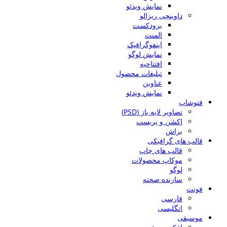
نمایش ویدئو
داوینچی ریزالو
برودکست
المنت
اینفوگرافیک
نمایش لوگو
افتتاحیه
تبلیغات محصول
عناوین
نمایش ویدئو
فتوشاپ
تصاویر لایه باز (PSD)
اکشن و پریست
براش
قالب های گرافیکی
قالب های چاپ
موکاپ محصولات
لوگو
سازنده صحنه
فونت
فارسی
انگلیسی
موسیقی