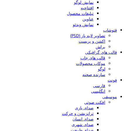
نمایش لوگو
افتتاحیه
تبلیغات محصول
عناوین
نمایش ویدئو
فتوشاپ
تصاویر لایه باز (PSD)
اکشن و پریست
براش
قالب های گرافیکی
قالب های چاپ
موکاپ محصولات
لوگو
سازنده صحنه
فونت
فارسی
انگلیسی
موسیقی
افکت صوتی
صدای بازی
ترانزیشن و حرکت
صدای انسان
صدای شهری
صدای طبیعت