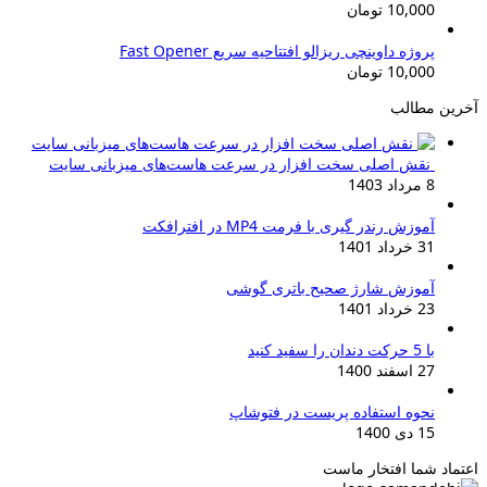
بود.
10,000
تومان
پروژه داوینچی ریزالو افتتاحیه سریع Fast Opener
10,000
تومان
خرین مطالب
نقش اصلی سخت افزار در سرعت هاست‌های میزبانی سایت
8 مرداد 1403
آموزش رندر گیری با فرمت MP4 در افترافکت
31 خرداد 1401
آموزش شارژ صحیح باتری گوشی
23 خرداد 1401
با 5 حرکت دندان را سفید کنید
27 اسفند 1400
نحوه استفاده پریست در فتوشاپ
15 دی 1400
عتماد شما افتخار ماست