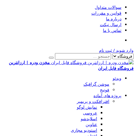
سوالات متداول
قوانین و مقررات
درباره ما
ارسال تیکت
تماس با ما
ارد شوید
/
ثبت نام
مخزن ودره | ارزانترین
روشگاه فایل ایران
ویدئو
موشن گرافیک
فوتیج
پروژه های آماده
افترافکت و پریمیر
نمایش لوگو
عروسی
اسلایدشو
عناوین
استودیو مجازی
افتتاحیه