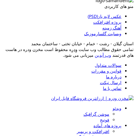
نو های کاربردی
عکس لایه باز(PSD)
پروژه افترافکت
آهنگ زمینه
وبسایت گلسارموزیک
ستان گیلان - رشت - خمام - خیابان تختی - ساختمان محمد
مامی حقوق مطالب وب سایت وِدِرِه محفوظ است مخزن ودره در هاست
ای قدرتمند
وب آیدین
میزبانی می شود.
سوالات متداول
قوانین و مقررات
درباره ما
ارسال تیکت
تماس با ما
ویدئو
موشن گرافیک
فوتیج
پروژه های آماده
افترافکت و پریمیر