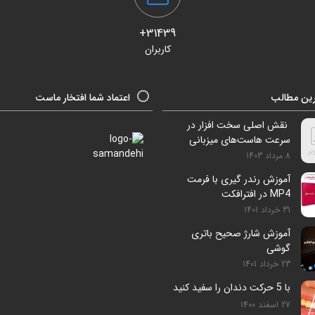
31439+
کاربران
ین مطالب
اعتماد شما افتخار ماست
نقش اصلی سخت افزار در
سرعت هاست‌های میزبانی
سایت
8 مرداد 1403
آموزش رندر گیری با فرمت
MP4 در افترافکت
31 خرداد 1401
آموزش شارژ صحیح باتری
گوشی
23 خرداد 1401
با 5 حرکت دندان را سفید کنید
27 اسفند 1400