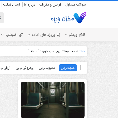
سوالات متداول
قوانین و مقررات
درباره ما
ارسال تیکت
ویدئو
پروژه های آماده
فتوشاپ
خانه
»
محصولات برچسب خورده “مسافر”
نمایش لوگو
المنت
جدیدترین
محبوب‌ترین
پرفروش‌ترین
ارزان‌تر
عروسی
نمایش ل
اسلایدشو
افتتاحیه
عناوین
عناوین
استودیو مجازی
نمایش 
افتتاحیه
انیمیشن تایپوگرافی
اینفوگرافیک
انیمیشن تبلیغاتی