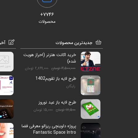
7746+
محصولات
جدیدترین محصولات
آخر
خرید اکانت هتزنر (احراز هویت
شده)
3,500,000
تومان
2,899,000
تومان
طرح لایه باز تقویم1402
رایگان
طرح لایه باز عید نوروز
17,500
تومان
15,000
تومان
پروژه داوینچی ریزالو معرفی فضا
Fantastic Space Intro