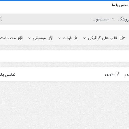
تماس با ما
قالب های گرافیکی
فونت
موسیقی
محصولات ر
برودکست
ین
گران‌ترین
نمایش یک 
وگو
المنت
اینفوگرافیک
نمایش لوگو
ویدئو
افتتاحیه
تبلیغات محصول
عناوین
نمایش ویدئو