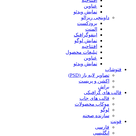
افتتاحیه
عناوین
نمایش ویدئو
داوینچی ریزالو
برودکست
المنت
اینفوگرافیک
نمایش لوگو
افتتاحیه
تبلیغات محصول
عناوین
نمایش ویدئو
فتوشاپ
تصاویر لایه باز (PSD)
اکشن و پریست
براش
قالب های گرافیکی
قالب های چاپ
موکاپ محصولات
لوگو
سازنده صحنه
فونت
فارسی
انگلیسی