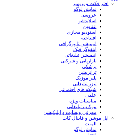
افترافکت و پریمیر
نمایش لوگو
عروسی
اسلایدشو
عناوین
استودیو مجازی
افتتاحیه
انیمیشن تایپوگرافی
اینفوگرافیک
انیمیشن تبلیغاتی
بازاریابی و شرکتی
پزشکی
ترانزیشن
پلیر موزیک
تیزر تبلیغاتی
شبکه های اجتماعی
علمی
مناسبات ویژه
موکاپ تبلیغاتی
معرفی وبسایت و اپلیکیشن
اپل موشن و فاینال کات
المنت
نمایش لوگو