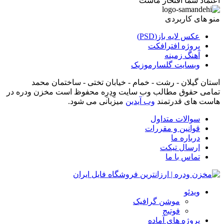
اعتماد شما افتخار ماست
منو های کاربردی
عکس لایه باز(PSD)
پروژه افترافکت
آهنگ زمینه
وبسایت گلسارموزیک
استان گیلان - رشت - خمام - خیابان تختی - ساختمان محمد
تمامی حقوق مطالب وب سایت وِدِرِه محفوظ است مخزن ودره در
هاست های قدرتمند
وب آیدین
میزبانی می شود.
سوالات متداول
قوانین و مقررات
درباره ما
ارسال تیکت
تماس با ما
ویدئو
موشن گرافیک
فوتیج
پروژه های آماده