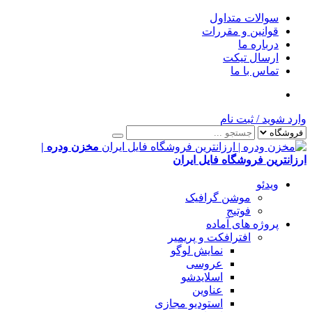
سوالات متداول
قوانین و مقررات
درباره ما
ارسال تیکت
تماس با ما
وارد شوید
/
ثبت نام
مخزن ودره |
ارزانترین فروشگاه فایل ایران
ویدئو
موشن گرافیک
فوتیج
پروژه های آماده
افترافکت و پریمیر
نمایش لوگو
عروسی
اسلایدشو
عناوین
استودیو مجازی