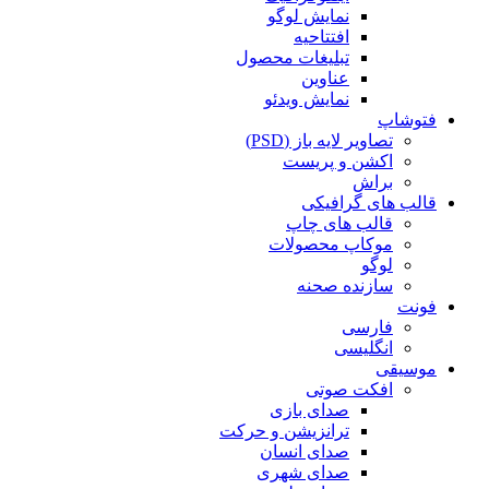
نمایش لوگو
افتتاحیه
تبلیغات محصول
عناوین
نمایش ویدئو
فتوشاپ
تصاویر لایه باز (PSD)
اکشن و پریست
براش
قالب های گرافیکی
قالب های چاپ
موکاپ محصولات
لوگو
سازنده صحنه
فونت
فارسی
انگلیسی
موسیقی
افکت صوتی
صدای بازی
ترانزیشن و حرکت
صدای انسان
صدای شهری