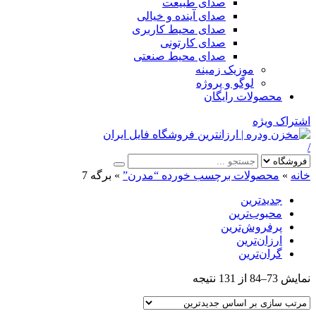
صدای طبیعت
صدای آینده و خیالی
صدای محیط کاربری
صدای کارتونی
صدای محیط صنعتی
موزیک زمینه
لوگو و پروژه
محصولات رایگان
اشتراک ویژه
/
خانه
»
محصولات برچسب خورده “مدرن”
»
برگه 7
جدیدترین
محبوب‌ترین
پرفروش‌ترین
ارزان‌ترین
گران‌ترین
Sorted
نمایش 73–84 از 131 نتیجه
by
latest