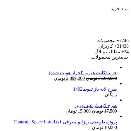
سبد خرید
7746+
محصولات
31438+
کاربران
24+
مطالب وبلاگ
جدیدترین محصولات
خرید اکانت هتزنر (احراز هویت شده)
قیمت
قیمت
3,500,000
تومان
2,899,000
تومان
اصلی:
فعلی:
طرح لایه باز تقویم1402
3,500,000 تومان
2,899,000 تومان.
رایگان
بود.
طرح لایه باز عید نوروز
قیمت
قیمت
17,500
تومان
15,000
تومان
اصلی:
فعلی:
17,500 تومان
15,000 تومان.
پروژه داوینچی ریزالو معرفی فضا Fantastic Space Intro
10,000
تومان
بود.