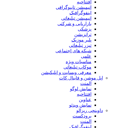
افتتاحیه
انیمیشن تایپوگرافی
اینفوگرافیک
انیمیشن تبلیغاتی
بازاریابی و شرکتی
پزشکی
ترانزیشن
پلیر موزیک
تیزر تبلیغاتی
شبکه های اجتماعی
علمی
مناسبات ویژه
موکاپ تبلیغاتی
معرفی وبسایت و اپلیکیشن
اپل موشن و فاینال کات
المنت
نمایش لوگو
افتتاحیه
عناوین
نمایش ویدئو
داوینچی ریزالو
برودکست
المنت
اینفوگرافیک