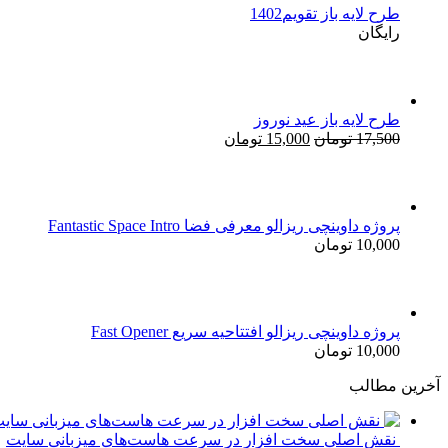
طرح لایه باز تقویم1402
رایگان
طرح لایه باز عید نوروز
قیمت
قیمت
17,500
تومان
15,000
تومان
اصلی:
فعلی:
17,500 تومان
15,000 تومان.
بود.
پروژه داوینچی ریزالو معرفی فضا Fantastic Space Intro
10,000
تومان
پروژه داوینچی ریزالو افتتاحیه سریع Fast Opener
10,000
تومان
آخرین مطالب
نقش اصلی سخت افزار در سرعت هاست‌های میزبانی سایت