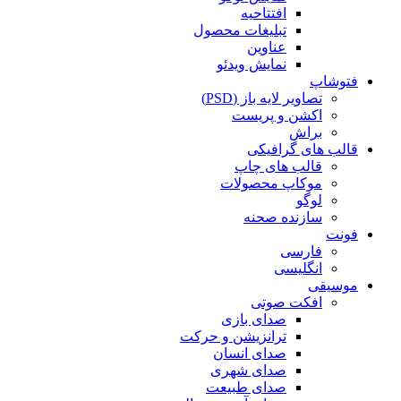
افتتاحیه
تبلیغات محصول
عناوین
نمایش ویدئو
فتوشاپ
تصاویر لایه باز (PSD)
اکشن و پریست
براش
قالب های گرافیکی
قالب های چاپ
موکاپ محصولات
لوگو
سازنده صحنه
فونت
فارسی
انگلیسی
موسیقی
افکت صوتی
صدای بازی
ترانزیشن و حرکت
صدای انسان
صدای شهری
صدای طبیعت