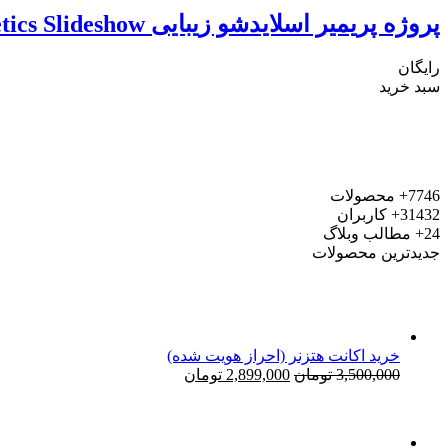
پروژه پریمیر اسلایدشو زیبایی Beauty Salon and Cosmetics Slideshow
رایگان
سبد خرید
7746+
محصولات
31432+
کاربران
24+
مطالب وبلاگ
جدیدترین محصولات
خرید اکانت هتزنر (احراز هویت شده)
قیمت
قیمت
3,500,000
تومان
2,899,000
تومان
اصلی:
فعلی:
3,500,000 تومان
2,899,000 تومان.
بود.