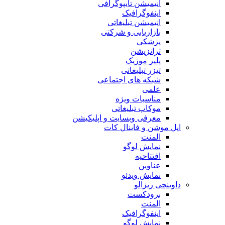
انیمیشن تایپوگرافی
اینفوگرافیک
انیمیشن تبلیغاتی
بازاریابی و شرکتی
پزشکی
ترانزیشن
پلیر موزیک
تیزر تبلیغاتی
شبکه های اجتماعی
علمی
مناسبات ویژه
موکاپ تبلیغاتی
معرفی وبسایت و اپلیکیشن
اپل موشن و فاینال کات
المنت
نمایش لوگو
افتتاحیه
عناوین
نمایش ویدئو
داوینچی ریزالو
برودکست
المنت
اینفوگرافیک
نمایش لوگو