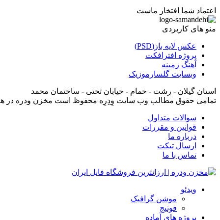
اعتماد شما افتخار ماست
منو های کاربردی
عکس لایه باز(PSD)
پروژه افترافکت
آهنگ زمینه
وبسایت گلسارموزیک
استان گیلان - رشت - خمام - خیابان تختی - ساختمان محمد
تمامی حقوق مطالب وب سایت وِدِرِه محفوظ است مخزن ودره در ه
سوالات متداول
قوانین و مقررات
درباره ما
ارسال تیکت
تماس با ما
ویدئو
موشن گرافیک
فوتیج
پروژه های آماده