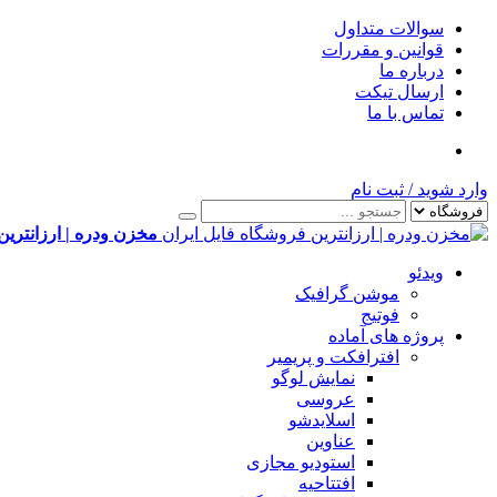
سوالات متداول
قوانین و مقررات
درباره ما
ارسال تیکت
تماس با ما
وارد شوید
/
ثبت نام
مخزن ودره | ارزانترین
ویدئو
موشن گرافیک
فوتیج
پروژه های آماده
افترافکت و پریمیر
نمایش لوگو
عروسی
اسلایدشو
عناوین
استودیو مجازی
افتتاحیه