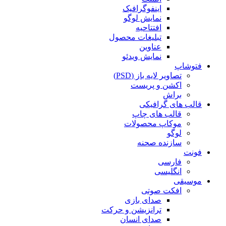
اینفوگرافیک
نمایش لوگو
افتتاحیه
تبلیغات محصول
عناوین
نمایش ویدئو
فتوشاپ
تصاویر لایه باز (PSD)
اکشن و پریست
براش
قالب های گرافیکی
قالب های چاپ
موکاپ محصولات
لوگو
سازنده صحنه
فونت
فارسی
انگلیسی
موسیقی
افکت صوتی
صدای بازی
ترانزیشن و حرکت
صدای انسان