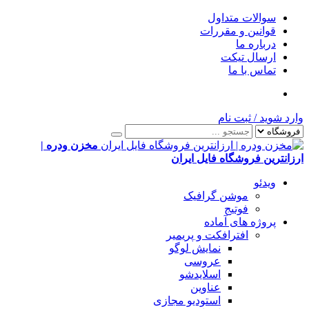
سوالات متداول
قوانین و مقررات
درباره ما
ارسال تیکت
تماس با ما
وارد شوید
/
ثبت نام
مخزن ودره |
ارزانترین فروشگاه فایل ایران
ویدئو
موشن گرافیک
فوتیج
پروژه های آماده
افترافکت و پریمیر
نمایش لوگو
عروسی
اسلایدشو
عناوین
استودیو مجازی