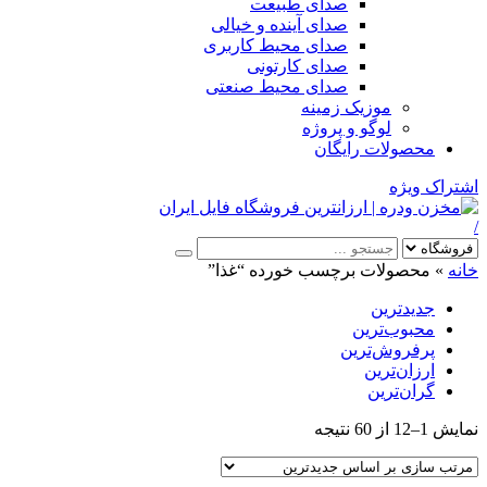
صدای طبیعت
صدای آینده و خیالی
صدای محیط کاربری
صدای کارتونی
صدای محیط صنعتی
موزیک زمینه
لوگو و پروژه
محصولات رایگان
اشتراک ویژه
/
خانه
»
محصولات برچسب خورده “غذا”
جدیدترین
محبوب‌ترین
پرفروش‌ترین
ارزان‌ترین
گران‌ترین
Sorted
نمایش 1–12 از 60 نتیجه
by
latest