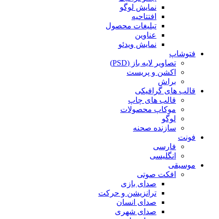
نمایش لوگو
افتتاحیه
تبلیغات محصول
عناوین
نمایش ویدئو
فتوشاپ
تصاویر لایه باز (PSD)
اکشن و پریست
براش
قالب های گرافیکی
قالب های چاپ
موکاپ محصولات
لوگو
سازنده صحنه
فونت
فارسی
انگلیسی
موسیقی
افکت صوتی
صدای بازی
ترانزیشن و حرکت
صدای انسان
صدای شهری