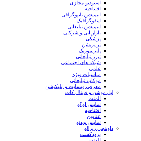
استودیو مجازی
افتتاحیه
انیمیشن تایپوگرافی
اینفوگرافیک
انیمیشن تبلیغاتی
بازاریابی و شرکتی
پزشکی
ترانزیشن
پلیر موزیک
تیزر تبلیغاتی
شبکه های اجتماعی
علمی
مناسبات ویژه
موکاپ تبلیغاتی
معرفی وبسایت و اپلیکیشن
اپل موشن و فاینال کات
المنت
نمایش لوگو
افتتاحیه
عناوین
نمایش ویدئو
داوینچی ریزالو
برودکست
المنت