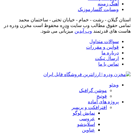
آهنگ زمینه
وبسایت گلسارموزیک
استان گیلان - رشت - خمام - خیابان تختی - ساختمان محمد
تمامی حقوق مطالب وب سایت وِدِرِه محفوظ است مخزن ودره در
هاست های قدرتمند
وب آیدین
میزبانی می شود.
سوالات متداول
قوانین و مقررات
درباره ما
ارسال تیکت
تماس با ما
ویدئو
موشن گرافیک
فوتیج
پروژه های آماده
افترافکت و پریمیر
نمایش لوگو
عروسی
اسلایدشو
عناوین