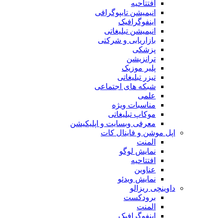
افتتاحیه
انیمیشن تایپوگرافی
اینفوگرافیک
انیمیشن تبلیغاتی
بازاریابی و شرکتی
پزشکی
ترانزیشن
پلیر موزیک
تیزر تبلیغاتی
شبکه های اجتماعی
علمی
مناسبات ویژه
موکاپ تبلیغاتی
معرفی وبسایت و اپلیکیشن
اپل موشن و فاینال کات
المنت
نمایش لوگو
افتتاحیه
عناوین
نمایش ویدئو
داوینچی ریزالو
برودکست
المنت
اینفوگرافیک