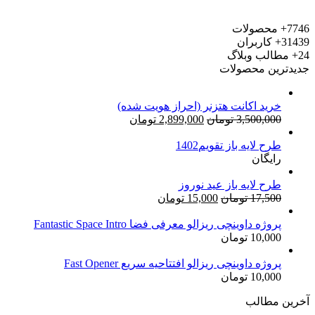
7746+
محصولات
31439+
کاربران
24+
مطالب وبلاگ
جدیدترین محصولات
خرید اکانت هتزنر (احراز هویت شده)
قیمت
قیمت
3,500,000
تومان
2,899,000
تومان
اصلی:
فعلی:
طرح لایه باز تقویم1402
3,500,000 تومان
2,899,000 تومان.
رایگان
بود.
طرح لایه باز عید نوروز
قیمت
قیمت
17,500
تومان
15,000
تومان
اصلی:
فعلی:
17,500 تومان
15,000 تومان.
پروژه داوینچی ریزالو معرفی فضا Fantastic Space Intro
10,000
تومان
بود.
پروژه داوینچی ریزالو افتتاحیه سریع Fast Opener
10,000
تومان
آخرین مطالب