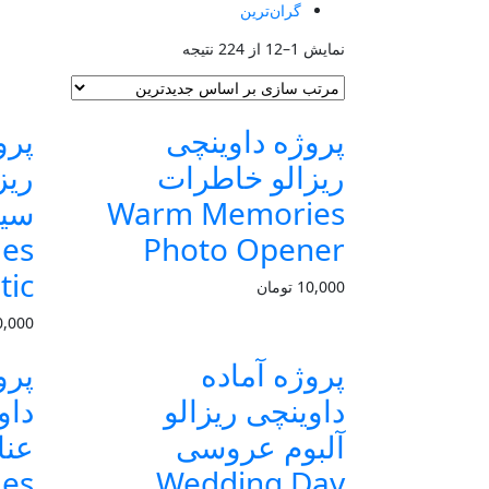
گران‌ترین
Sorted
نمایش 1–12 از 224 نتیجه
by
latest
پروژه داوینچی
پرو
ریزالو خاطرات
ریز
Warm Memories
mes
Photo Opener
tic
10,000
تومان
0,000
پروژه آماده
پرو
داوینچی ریزالو
داو
آلبوم عروسی
عنا
les
Wedding Day