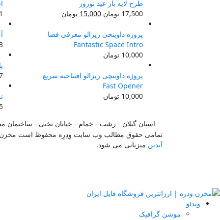
طرح لایه باز عید نوروز
ا
قیمت
قیمت
17,500
تومان
15,000
تومان
31 خر
اصلی:
فعلی:
17,500 تومان
15,000 تومان.
پروژه داوینچی ریزالو معرفی فضا
آ
بود.
Fantastic Space Intro
23 خر
10,000
تومان
با 5 حرکت دندا
پروژه داوینچی ریزالو افتتاحیه سریع
27 اس
Fast Opener
10,000
تومان
ن
15 د
استان گیلان - رشت - خمام - خیابان تختی - ساختمان م
تمامی حقوق مطالب وب سایت وِدِرِه محفوظ است مخزن 
آیدین
میزبانی می شود.
ویدئو
موشن گرافیک