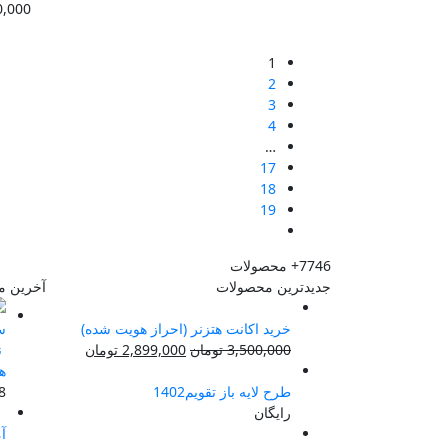
0,000
1
2
3
4
…
17
18
19
7746+
محصولات
جدیدترین محصولات
آخرین م
خرید اکانت هتزنر (احراز هویت شده)
قیمت
قیمت
3,500,000
تومان
2,899,000
تومان
ن
اصلی:
فعلی:
ه
3,500,000 تومان
2,899,000 تومان.
طرح لایه باز تقویم1402
8 مرداد 3
بود.
رایگان