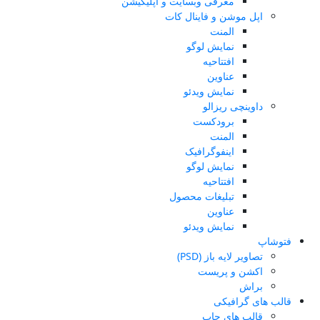
معرفی وبسایت و اپلیکیشن
اپل موشن و فاینال کات
المنت
نمایش لوگو
افتتاحیه
عناوین
نمایش ویدئو
داوینچی ریزالو
برودکست
المنت
اینفوگرافیک
نمایش لوگو
افتتاحیه
تبلیغات محصول
عناوین
نمایش ویدئو
فتوشاپ
تصاویر لایه باز (PSD)
اکشن و پریست
براش
قالب های گرافیکی
قالب های چاپ