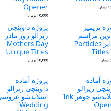
Opener
1
تومان
10,000
تومان
ژه پریمیر
پروژه داوینچی
وین مراسم
ریزالو روز مادر
جوایز Particles
Mothers Day
Unique Titles
Titles
تومان
10,000
تومان
ژه آماده
پروژه آماده
ینچی ریزالو
داوینچی ریزالو
اسلایدشو جوهر Ink
اسلایدشو عروسی
Wedding
Open