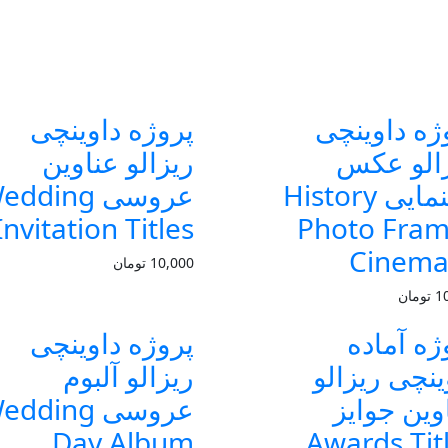
ژه داوینچی
پروژه داوینچی
الو عکس
ریزالو عناوین
سینمایی History
عروسی dding
Invitation Titles
Photo Fra
Cinema
10,000
تومان
1
تومان
ژه آماده
پروژه داوینچی
ینچی ریزالو
ریزالو آلبوم
وین جوایز
عروسی dding
Day Album
Awards Tit