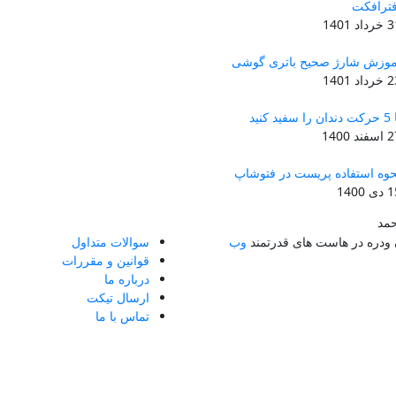
فترافکت
داد 1401
موزش شارژ صحیح باتری گوشی
داد 1401
ن را سفید کنید
فند 1400
حوه استفاده پریست در فتوشاپ
ی 1400
حمد
ودره در هاست های قدرتمند
وب
سوالات متداول
قوانین و مقررات
درباره ما
ارسال تیکت
تماس با ما