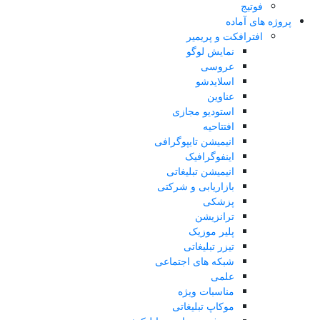
فوتیج
پروژه های آماده
افترافکت و پریمیر
نمایش لوگو
عروسی
اسلایدشو
عناوین
استودیو مجازی
افتتاحیه
انیمیشن تایپوگرافی
اینفوگرافیک
انیمیشن تبلیغاتی
بازاریابی و شرکتی
پزشکی
ترانزیشن
پلیر موزیک
تیزر تبلیغاتی
شبکه های اجتماعی
علمی
مناسبات ویژه
موکاپ تبلیغاتی