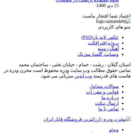
15 دی 1400
اعتماد شما افتخار ماست
منو های کاربردی
عکس لایه باز(PSD)
پروژه افترافکت
آهنگ زمینه
وبسایت گلسارموزیک
استان گیلان - رشت - خمام - خیابان تختی - ساختمان محمد
تمامی حقوق مطالب وب سایت وِدِرِه محفوظ است مخزن ودره در
هاست های قدرتمند
وب آیدین
میزبانی می شود.
سوالات متداول
قوانین و مقررات
درباره ما
ارسال تیکت
تماس با ما
ویدئو