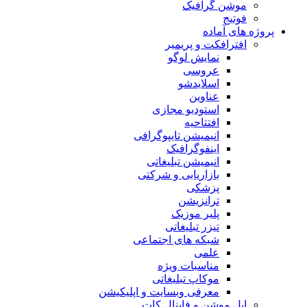
موشن گرافیک
فوتیج
پروژه های آماده
افترافکت و پریمیر
نمایش لوگو
عروسی
اسلایدشو
عناوین
استودیو مجازی
افتتاحیه
انیمیشن تایپوگرافی
اینفوگرافیک
انیمیشن تبلیغاتی
بازاریابی و شرکتی
پزشکی
ترانزیشن
پلیر موزیک
تیزر تبلیغاتی
شبکه های اجتماعی
علمی
مناسبات ویژه
موکاپ تبلیغاتی
معرفی وبسایت و اپلیکیشن
اپل موشن و فاینال کات