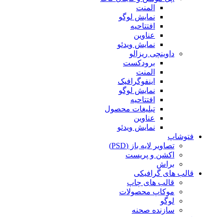
المنت
نمایش لوگو
افتتاحیه
عناوین
نمایش ویدئو
داوینچی ریزالو
برودکست
المنت
اینفوگرافیک
نمایش لوگو
افتتاحیه
تبلیغات محصول
عناوین
نمایش ویدئو
فتوشاپ
تصاویر لایه باز (PSD)
اکشن و پریست
براش
قالب های گرافیکی
قالب های چاپ
موکاپ محصولات
لوگو
سازنده صحنه