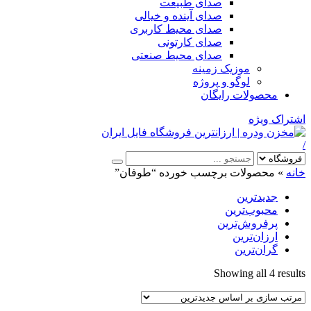
صدای طبیعت
صدای آینده و خیالی
صدای محیط کاربری
صدای کارتونی
صدای محیط صنعتی
موزیک زمینه
لوگو و پروژه
محصولات رایگان
اشتراک ویژه
/
خانه
»
محصولات برچسب خورده “طوفان”
جدیدترین
محبوب‌ترین
پرفروش‌ترین
ارزان‌ترین
گران‌ترین
Sorted
Showing all 4 results
by
latest