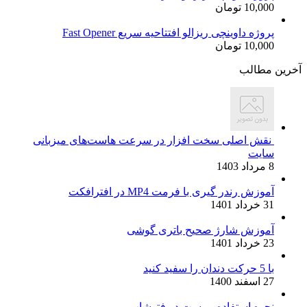
10,000
تومان
بود.
پروژه داوینچی ریزالو افتتاحیه سریع Fast Opener
10,000
تومان
آخرین مطالب
نقش اصلی سخت افزار در سرعت هاست‌های میزبانی
سایت
8 مرداد 1403
آموزش رندر گیری با فرمت MP4 در افترافکت
31 خرداد 1401
آموزش شارژ صحیح باتری گوشی
23 خرداد 1401
با 5 حرکت دندان را سفید کنید
27 اسفند 1400
نحوه استفاده پریست در فتوشاپ