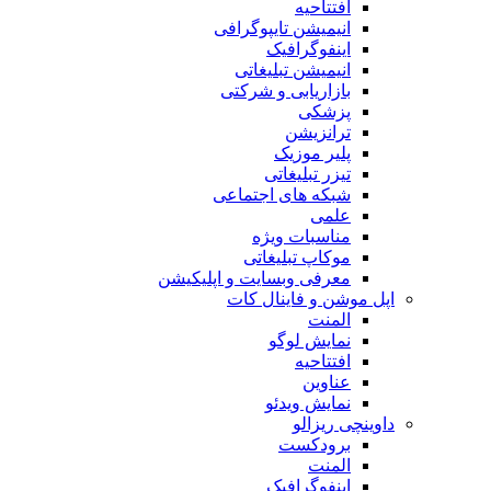
افتتاحیه
انیمیشن تایپوگرافی
اینفوگرافیک
انیمیشن تبلیغاتی
بازاریابی و شرکتی
پزشکی
ترانزیشن
پلیر موزیک
تیزر تبلیغاتی
شبکه های اجتماعی
علمی
مناسبات ویژه
موکاپ تبلیغاتی
معرفی وبسایت و اپلیکیشن
اپل موشن و فاینال کات
المنت
نمایش لوگو
افتتاحیه
عناوین
نمایش ویدئو
داوینچی ریزالو
برودکست
المنت
اینفوگرافیک