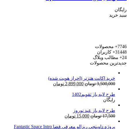
رایگان
سبد خرید
7746+
محصولات
31448+
کاربران
24+
مطالب وبلاگ
جدیدترین محصولات
خرید اکانت هتزنر (احراز هویت شده)
قیمت
قیمت
3,500,000
تومان
2,899,000
تومان
اصلی:
فعلی:
طرح لایه باز تقویم1402
3,500,000 تومان
2,899,000 تومان.
رایگان
بود.
طرح لایه باز عید نوروز
قیمت
قیمت
17,500
تومان
15,000
تومان
اصلی:
فعلی:
17,500 تومان
15,000 تومان.
پروژه داوینچی ریزالو معرفی فضا Fantastic Space Intro