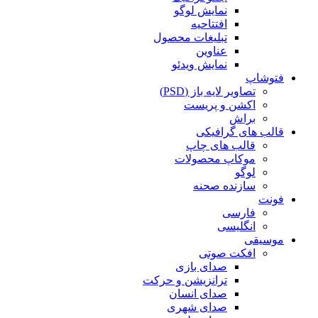
نمایش لوگو
افتتاحیه
تبلیغات محصول
عناوین
نمایش ویدئو
فتوشاپ
تصاویر لایه باز (PSD)
اکشن و پریست
براش
قالب های گرافیکی
قالب های چاپ
موکاپ محصولات
لوگو
سازنده صحنه
فونت
فارسی
انگلیسی
موسیقی
افکت صوتی
صدای بازی
ترانزیشن و حرکت
صدای انسان
صدای شهری