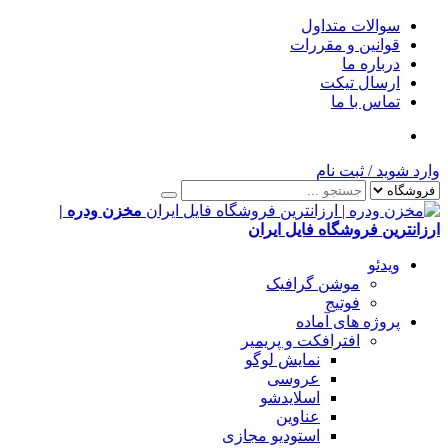
سوالات متداول
قوانین و مقررات
درباره ما
ارسال تیکت
تماس با ما
وارد شوید
/
ثبت نام
مخزن ودره |
ارزانترین فروشگاه فایل ایران
ویدئو
موشن گرافیک
فوتیج
پروژه های آماده
افترافکت و پریمیر
نمایش لوگو
عروسی
اسلایدشو
عناوین
استودیو مجازی