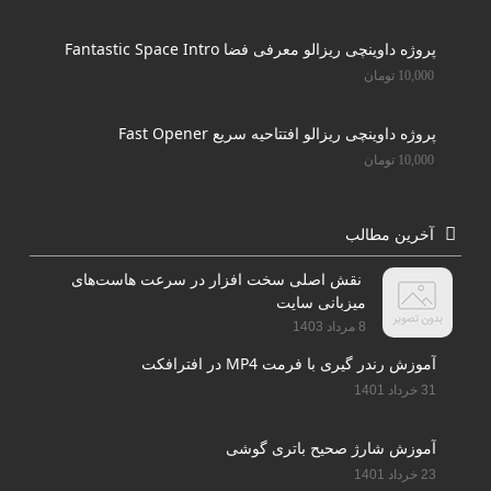
پروژه داوینچی ریزالو معرفی فضا Fantastic Space Intro
10,000
تومان
پروژه داوینچی ریزالو افتتاحیه سریع Fast Opener
10,000
تومان
آخرین مطالب
نقش اصلی سخت افزار در سرعت هاست‌های
میزبانی سایت
8 مرداد 1403
آموزش رندر گیری با فرمت MP4 در افترافکت
31 خرداد 1401
آموزش شارژ صحیح باتری گوشی
23 خرداد 1401