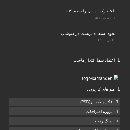
با 5 حرکت دندان را سفید کنید
27 اسفند 1400
نحوه استفاده پریست در فتوشاپ
15 دی 1400
اعتماد شما افتخار ماست
منو های کاربردی
عکس لایه باز(PSD)
پروژه افترافکت
آهنگ زمینه