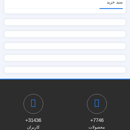
سبد خرید
31436+
7746+
محصولات
کاربران