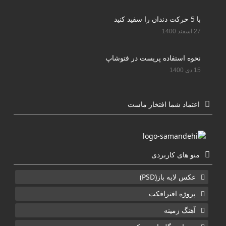
با 5 حرکت دندان را سفید کنید
27 اسفند 1400
نحوه استفاده پریست در فتوشاپ
15 دی 1400
اعتماد شما افتخار ماست
منو های کاربردی
عکس لایه باز(PSD)
پروژه افترافکت
آهنگ زمینه