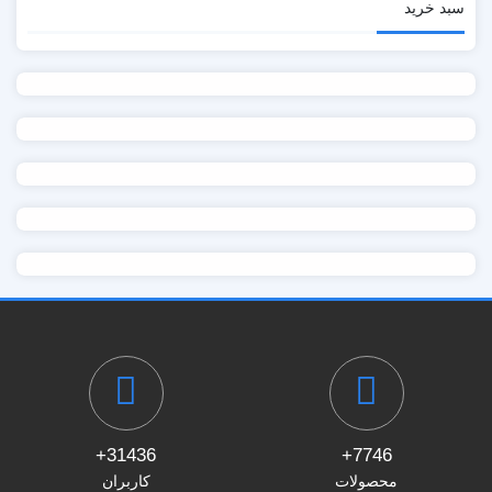
سبد خرید
31436+
7746+
محصولات
کاربران