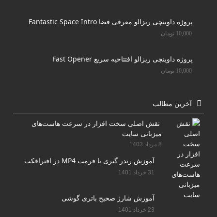
پروژه داوینچی ریزالو معرفی فضا Fantastic Space Intro
10,000
تومان
پروژه داوینچی ریزالو افتتاحیه سریع Fast Opener
10,000
تومان
آخرین مطالب
نقش اصلی سخت افزار در سرعت هاست‌های
میزبانی سایت
8 مرداد 1403
آموزش رندر گیری با فرمت MP4 در افترافکت
31 خرداد 1401
آموزش شارژ صحیح باتری گوشی
23 خرداد 1401