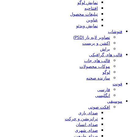
نمایش لوگو
افتتاحیه
تبلیغات محصول
عناوین
نمایش ویدئو
فتوشاپ
تصاویر لایه باز (PSD)
اکشن و پریست
براش
قالب های گرافیکی
قالب های چاپ
موکاپ محصولات
لوگو
سازنده صحنه
فونت
فارسی
انگلیسی
موسیقی
افکت صوتی
صدای بازی
ترانزیشن و حرکت
صدای انسان
صدای شهری
صدای طبیعت