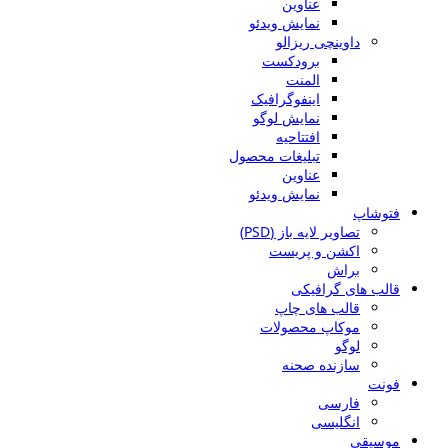
عناوین
نمایش ویدئو
داوینچی ریزالو
برودکست
المنت
اینفوگرافیک
نمایش لوگو
افتتاحیه
تبلیغات محصول
عناوین
نمایش ویدئو
فتوشاپ
تصاویر لایه باز (PSD)
اکشن و پریست
براش
قالب های گرافیکی
قالب های چاپ
موکاپ محصولات
لوگو
سازنده صحنه
فونت
فارسی
انگلیسی
موسیقی