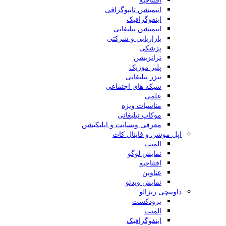
انیمیشن تایپوگرافی
اینفوگرافیک
انیمیشن تبلیغاتی
بازاریابی و شرکتی
پزشکی
ترانزیشن
پلیر موزیک
تیزر تبلیغاتی
شبکه های اجتماعی
علمی
مناسبات ویژه
موکاپ تبلیغاتی
معرفی وبسایت و اپلیکیشن
اپل موشن و فاینال کات
المنت
نمایش لوگو
افتتاحیه
عناوین
نمایش ویدئو
داوینچی ریزالو
برودکست
المنت
اینفوگرافیک