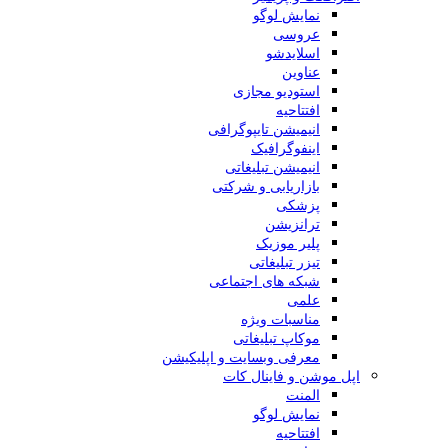
نمایش لوگو
عروسی
اسلایدشو
عناوین
استودیو مجازی
افتتاحیه
انیمیشن تایپوگرافی
اینفوگرافیک
انیمیشن تبلیغاتی
بازاریابی و شرکتی
پزشکی
ترانزیشن
پلیر موزیک
تیزر تبلیغاتی
شبکه های اجتماعی
علمی
مناسبات ویژه
موکاپ تبلیغاتی
معرفی وبسایت و اپلیکیشن
اپل موشن و فاینال کات
المنت
نمایش لوگو
افتتاحیه