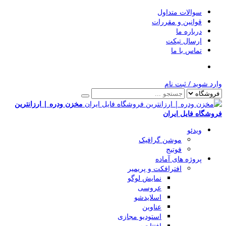
سوالات متداول
قوانین و مقررات
درباره ما
ارسال تیکت
تماس با ما
وارد شوید
/
ثبت نام
مخزن ودره | ارزانترین
فروشگاه فایل ایران
ویدئو
موشن گرافیک
فوتیج
پروژه های آماده
افترافکت و پریمیر
نمایش لوگو
عروسی
اسلایدشو
عناوین
استودیو مجازی
افتتاحیه