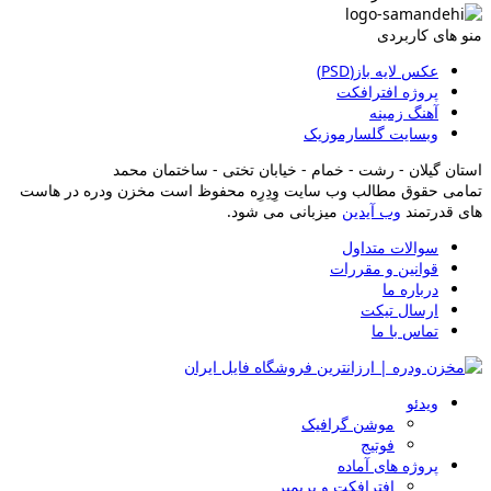
منو های کاربردی
عکس لایه باز(PSD)
پروژه افترافکت
آهنگ زمینه
وبسایت گلسارموزیک
استان گیلان - رشت - خمام - خیابان تختی - ساختمان محمد
تمامی حقوق مطالب وب سایت وِدِرِه محفوظ است مخزن ودره در هاست
های قدرتمند
وب آیدین
میزبانی می شود.
سوالات متداول
قوانین و مقررات
درباره ما
ارسال تیکت
تماس با ما
ویدئو
موشن گرافیک
فوتیج
پروژه های آماده
افترافکت و پریمیر