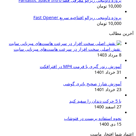
پروژه داوینچی ریزالو معرفی فضا Fantastic Space Intro
بود.
10,000
تومان
پروژه داوینچی ریزالو افتتاحیه سریع Fast Opener
10,000
تومان
آخرین مطالب
نقش اصلی سخت افزار در سرعت هاست‌های میزبانی سایت
8 مرداد 1403
آموزش رندر گیری با فرمت MP4 در افترافکت
31 خرداد 1401
آموزش شارژ صحیح باتری گوشی
23 خرداد 1401
با 5 حرکت دندان را سفید کنید
27 اسفند 1400
نحوه استفاده پریست در فتوشاپ
15 دی 1400
اعتماد شما افتخار ماست