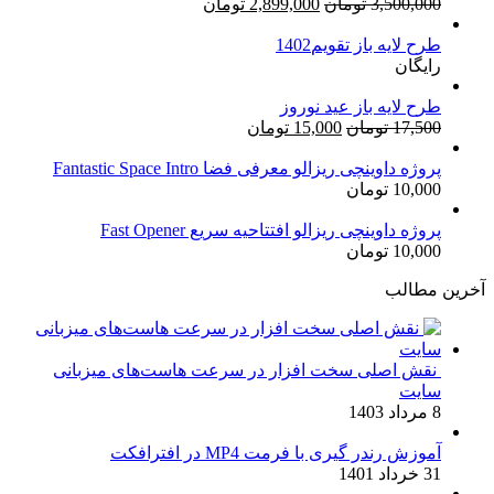
قیمت
قیمت
3,500,000
تومان
2,899,000
تومان
اصلی:
فعلی:
طرح لایه باز تقویم1402
3,500,000 تومان
2,899,000 تومان.
رایگان
بود.
طرح لایه باز عید نوروز
قیمت
قیمت
17,500
تومان
15,000
تومان
اصلی:
فعلی:
17,500 تومان
15,000 تومان.
پروژه داوینچی ریزالو معرفی فضا Fantastic Space Intro
10,000
تومان
بود.
پروژه داوینچی ریزالو افتتاحیه سریع Fast Opener
10,000
تومان
آخرین مطالب
نقش اصلی سخت افزار در سرعت هاست‌های میزبانی
سایت
8 مرداد 1403
آموزش رندر گیری با فرمت MP4 در افترافکت
31 خرداد 1401