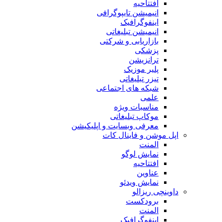
افتتاحیه
انیمیشن تایپوگرافی
اینفوگرافیک
انیمیشن تبلیغاتی
بازاریابی و شرکتی
پزشکی
ترانزیشن
پلیر موزیک
تیزر تبلیغاتی
شبکه های اجتماعی
علمی
مناسبات ویژه
موکاپ تبلیغاتی
معرفی وبسایت و اپلیکیشن
اپل موشن و فاینال کات
المنت
نمایش لوگو
افتتاحیه
عناوین
نمایش ویدئو
داوینچی ریزالو
برودکست
المنت
اینفوگرافیک