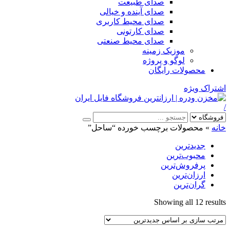
صدای طبیعت
صدای آینده و خیالی
صدای محیط کاربری
صدای کارتونی
صدای محیط صنعتی
موزیک زمینه
لوگو و پروژه
محصولات رایگان
اشتراک ویژه
/
خانه
»
محصولات برچسب خورده “ساحل”
جدیدترین
محبوب‌ترین
پرفروش‌ترین
ارزان‌ترین
گران‌ترین
Sorted
Showing all 12 results
by
latest