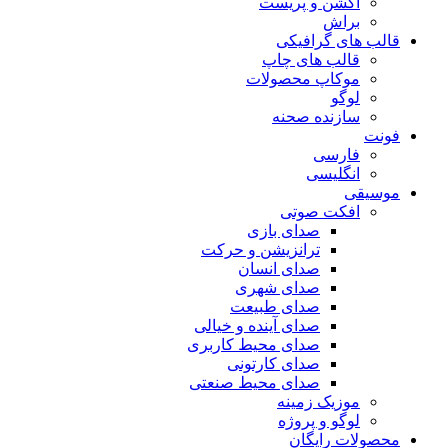
اکشن و پریست
براش
قالب های گرافیکی
قالب های چاپ
موکاپ محصولات
لوگو
سازنده صحنه
فونت
فارسی
انگلیسی
موسیقی
افکت صوتی
صدای بازی
ترانزیشن و حرکت
صدای انسان
صدای شهری
صدای طبیعت
صدای آینده و خیالی
صدای محیط کاربری
صدای کارتونی
صدای محیط صنعتی
موزیک زمینه
لوگو و پروژه
محصولات رایگان