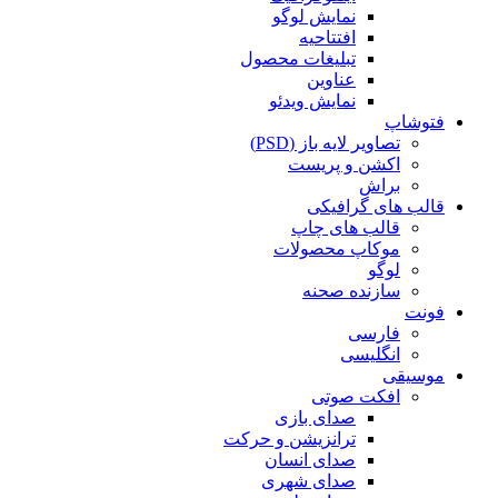
نمایش لوگو
افتتاحیه
تبلیغات محصول
عناوین
نمایش ویدئو
فتوشاپ
تصاویر لایه باز (PSD)
اکشن و پریست
براش
قالب های گرافیکی
قالب های چاپ
موکاپ محصولات
لوگو
سازنده صحنه
فونت
فارسی
انگلیسی
موسیقی
افکت صوتی
صدای بازی
ترانزیشن و حرکت
صدای انسان
صدای شهری