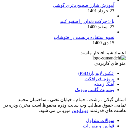
آموزش شارژ صحیح باتری گوشی
23 خرداد 1401
با 5 حرکت دندان را سفید کنید
27 اسفند 1400
نحوه استفاده پریست در فتوشاپ
15 دی 1400
اعتماد شما افتخار ماست
منو های کاربردی
عکس لایه باز(PSD)
پروژه افترافکت
آهنگ زمینه
وبسایت گلسارموزیک
استان گیلان - رشت - خمام - خیابان تختی - ساختمان محمد
تمامی حقوق مطالب وب سایت وِدِرِه محفوظ است مخزن ودره در
هاست های قدرتمند
وب آیدین
میزبانی می شود.
سوالات متداول
قوانین و مقررات