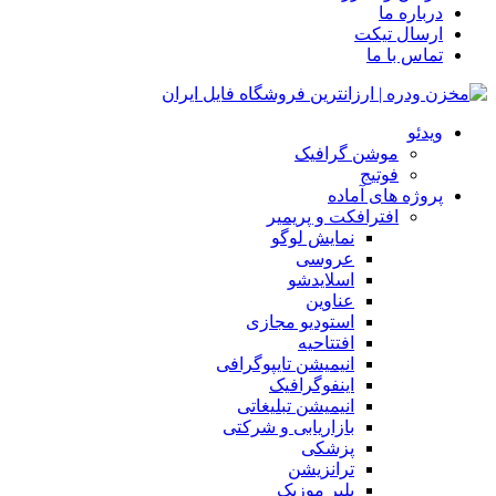
درباره ما
ارسال تیکت
تماس با ما
ویدئو
موشن گرافیک
فوتیج
پروژه های آماده
افترافکت و پریمیر
نمایش لوگو
عروسی
اسلایدشو
عناوین
استودیو مجازی
افتتاحیه
انیمیشن تایپوگرافی
اینفوگرافیک
انیمیشن تبلیغاتی
بازاریابی و شرکتی
پزشکی
ترانزیشن
پلیر موزیک