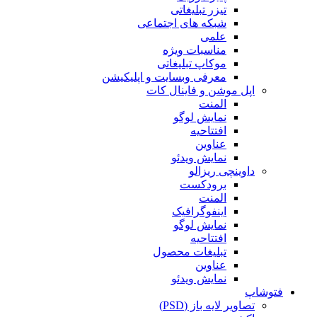
تیزر تبلیغاتی
شبکه های اجتماعی
علمی
مناسبات ویژه
موکاپ تبلیغاتی
معرفی وبسایت و اپلیکیشن
اپل موشن و فاینال کات
المنت
نمایش لوگو
افتتاحیه
عناوین
نمایش ویدئو
داوینچی ریزالو
برودکست
المنت
اینفوگرافیک
نمایش لوگو
افتتاحیه
تبلیغات محصول
عناوین
نمایش ویدئو
فتوشاپ
تصاویر لایه باز (PSD)