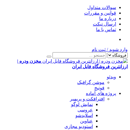
سوالات متداول
قوانین و مقررات
درباره ما
ارسال تیکت
تماس با ما
وارد شوید
/
ثبت نام
مخزن ودره |
ارزانترین فروشگاه فایل ایران
ویدئو
موشن گرافیک
فوتیج
پروژه های آماده
افترافکت و پریمیر
نمایش لوگو
عروسی
اسلایدشو
عناوین
استودیو مجازی