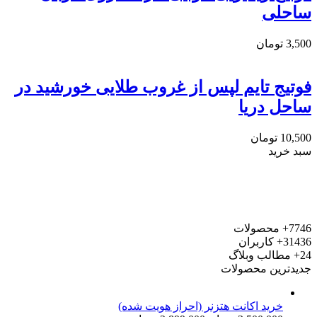
ساحلی
3,500
تومان
فوتیج تایم لپس از غروب طلایی خورشید در
ساحل دریا
10,500
تومان
سبد خرید
7746+
محصولات
31436+
کاربران
24+
مطالب وبلاگ
جدیدترین محصولات
خرید اکانت هتزنر (احراز هویت شده)