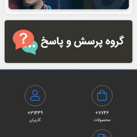
31449+
7746+
محصولات
کاربران