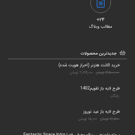
24+
مطالب وبلاگ
جدیدترین محصولات
خرید اکانت هتزنر (احراز هویت شده)
3,500,000
تومان
2,899,000
تومان
طرح لایه باز تقویم1402
رایگان
طرح لایه باز عید نوروز
17,500
تومان
15,000
تومان
پروژه داوینچی ریزالو معرفی فضا Fantastic Space Intro