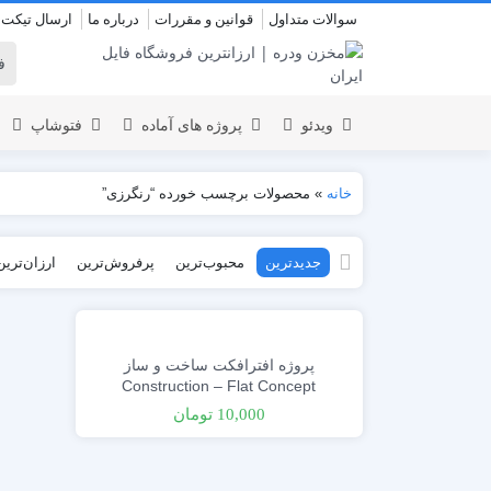
سوالات متداول
قوانین و مقررات
درباره ما
ارسال تیکت
ویدئو
پروژه های آماده
فتوشاپ
خانه
»
محصولات برچسب خورده “رنگرزی”
نمایش لوگو
المنت
جدیدترین
محبوب‌ترین
پرفروش‌ترین
ارزان‌ترین
عروسی
نمایش 
اسلایدشو
افتتاحیه
عناوین
عناوین
استودیو مجازی
نمایش و
پروژه افترافکت ساخت و ساز
افتتاحیه
Construction – Flat Concept
انیمیشن تایپوگرافی
10,000
تومان
اینفوگرافیک
انیمیشن تبلیغاتی
بازاریابی و شرکتی