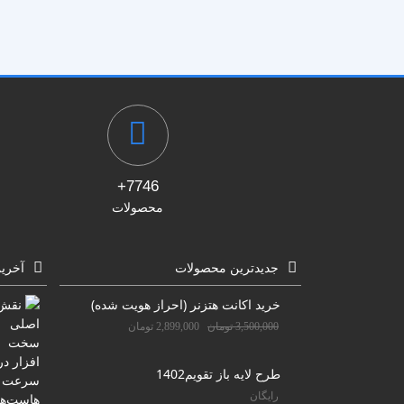
پزشکی
ترانزیشن
پلیر موزیک
تیزر تبلیغاتی
شبکه های اجتماعی
علمی
مناسبات ویژه
موکاپ تبلیغاتی
7746+
معرفی وبسایت و اپلیکیشن
محصولات
جدیدترین محصولات
آخری
خرید اکانت هتزنر (احراز هویت شده)
3,500,000
تومان
2,899,000
تومان
طرح لایه باز تقویم1402
رایگان