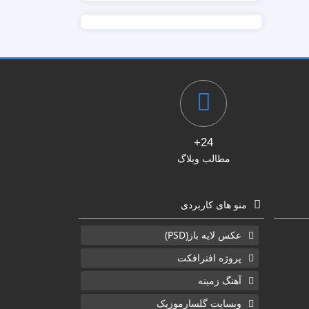
24+
مطالب وبلاگ
منو های کاربردی
عکس لایه باز(PSD)
پروژه افترافکت
آهنگ زمینه
وبسایت گلسارموزیک