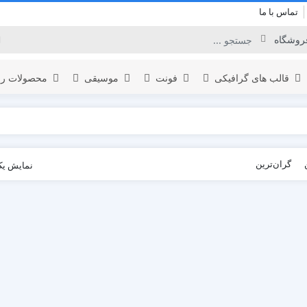
تماس با ما
قالب های گرافیکی
فونت
موسیقی
محصولات را
برودکست
گران‌ترین
نمایش یک
لوگو
المنت
اینفوگرافیک
نمایش لوگو
یدئو
افتتاحیه
تبلیغات محصول
عناوین
نمایش ویدئو