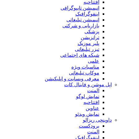
افتتاحیه
انیمیشن تایپوگرافی
اینفوگرافیک
انیمیشن تبلیغاتی
بازاریابی و شرکتی
پزشکی
ترانزیشن
پلیر موزیک
تیزر تبلیغاتی
شبکه های اجتماعی
علمی
مناسبات ویژه
موکاپ تبلیغاتی
معرفی وبسایت و اپلیکیشن
اپل موشن و فاینال کات
المنت
نمایش لوگو
افتتاحیه
عناوین
نمایش ویدئو
داوینچی ریزالو
برودکست
المنت
اینفوگرافیک