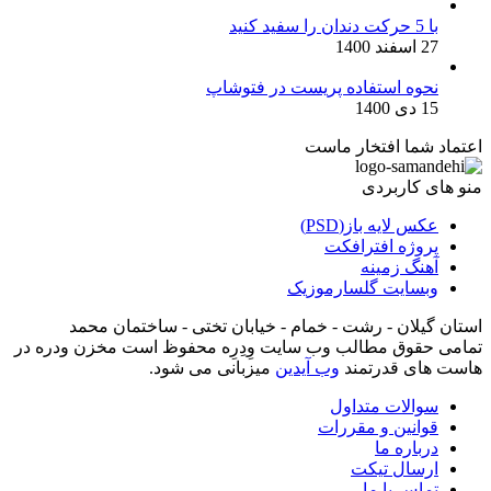
با 5 حرکت دندان را سفید کنید
27 اسفند 1400
نحوه استفاده پریست در فتوشاپ
15 دی 1400
اعتماد شما افتخار ماست
منو های کاربردی
عکس لایه باز(PSD)
پروژه افترافکت
آهنگ زمینه
وبسایت گلسارموزیک
استان گیلان - رشت - خمام - خیابان تختی - ساختمان محمد
تمامی حقوق مطالب وب سایت وِدِرِه محفوظ است مخزن ودره در
هاست های قدرتمند
وب آیدین
میزبانی می شود.
سوالات متداول
قوانین و مقررات
درباره ما
ارسال تیکت
تماس با ما