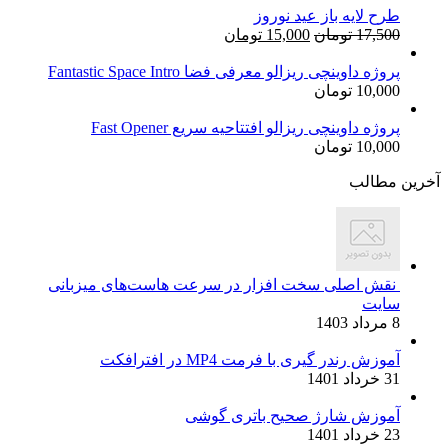
طرح لایه باز عید نوروز
قیمت
قیمت
17,500
تومان
15,000
تومان
اصلی:
فعلی:
17,500 تومان
15,000 تومان.
پروژه داوینچی ریزالو معرفی فضا Fantastic Space Intro
10,000
تومان
بود.
پروژه داوینچی ریزالو افتتاحیه سریع Fast Opener
10,000
تومان
آخرین مطالب
نقش اصلی سخت افزار در سرعت هاست‌های میزبانی
سایت
8 مرداد 1403
آموزش رندر گیری با فرمت MP4 در افترافکت
31 خرداد 1401
آموزش شارژ صحیح باتری گوشی
23 خرداد 1401