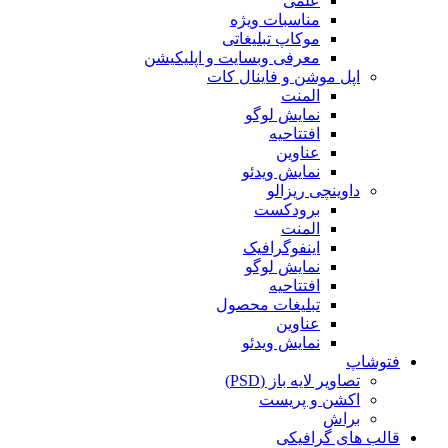
علمی
مناسبات ویژه
موکاپ تبلیغاتی
معرفی وبسایت و اپلیکیشن
اپل موشن و فاینال کات
المنت
نمایش لوگو
افتتاحیه
عناوین
نمایش ویدئو
داوینچی ریزالو
برودکست
المنت
اینفوگرافیک
نمایش لوگو
افتتاحیه
تبلیغات محصول
عناوین
نمایش ویدئو
فتوشاپ
تصاویر لایه باز (PSD)
اکشن و پریست
براش
قالب های گرافیکی