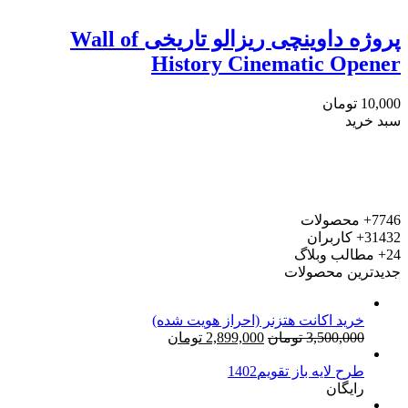
پروژه داوینچی ریزالو تاریخی Wall of
History Cinematic Opener
10,000
تومان
سبد خرید
7746+
محصولات
31432+
کاربران
24+
مطالب وبلاگ
جدیدترین محصولات
خرید اکانت هتزنر (احراز هویت شده)
قیمت
قیمت
3,500,000
تومان
2,899,000
تومان
اصلی:
فعلی:
طرح لایه باز تقویم1402
3,500,000 تومان
2,899,000 تومان.
رایگان
بود.