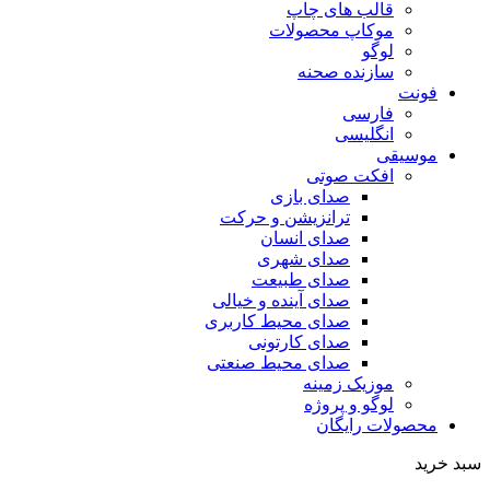
قالب های چاپ
موکاپ محصولات
لوگو
سازنده صحنه
فونت
فارسی
انگلیسی
موسیقی
افکت صوتی
صدای بازی
ترانزیشن و حرکت
صدای انسان
صدای شهری
صدای طبیعت
صدای آینده و خیالی
صدای محیط کاربری
صدای کارتونی
صدای محیط صنعتی
موزیک زمینه
لوگو و پروژه
محصولات رایگان
سبد خرید