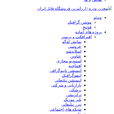
ویدئو
موشن گرافیک
فوتیج
پروژه های آماده
افترافکت و پریمیر
نمایش لوگو
عروسی
اسلایدشو
عناوین
استودیو مجازی
افتتاحیه
انیمیشن تایپوگرافی
اینفوگرافیک
انیمیشن تبلیغاتی
بازاریابی و شرکتی
پزشکی
ترانزیشن
پلیر موزیک
تیزر تبلیغاتی
شبکه های اجتماعی