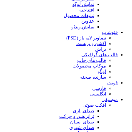
نمایش لوگو
افتتاحیه
تبلیغات محصول
عناوین
نمایش ویدئو
فتوشاپ
تصاویر لایه باز (PSD)
اکشن و پریست
براش
قالب های گرافیکی
قالب های چاپ
موکاپ محصولات
لوگو
سازنده صحنه
فونت
فارسی
انگلیسی
موسیقی
افکت صوتی
صدای بازی
ترانزیشن و حرکت
صدای انسان
صدای شهری