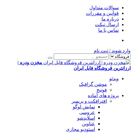
سوالات متداول
قوانین و مقررات
درباره ما
ارسال تیکت
تماس با ما
وارد شوید
/
ثبت نام
مخزن ودره |
ارزانترین فروشگاه فایل ایران
ویدئو
موشن گرافیک
فوتیج
پروژه های آماده
افترافکت و پریمیر
نمایش لوگو
عروسی
اسلایدشو
عناوین
استودیو مجازی