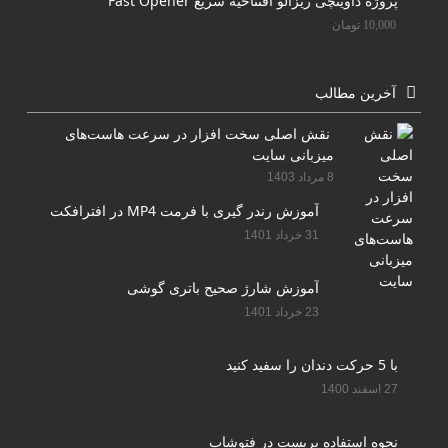
پروژه داوینچی ریزالو افتتاحیه سریع Fast Opener
10,000
تومان
آخرین مطالب
نقش اصلی سخت افزار در سرعت هاست‌های
میزبانی سایت
8 مرداد 1403
آموزش رندر گیری با فرمت MP4 در افترافکت
31 خرداد 1401
آموزش شارژ صحیح باتری گوشی
23 خرداد 1401
با 5 حرکت دندان را سفید کنید
27 اسفند 1400
نحوه استفاده پریست در فتوشاپ