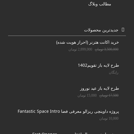
مطالب وبلاگ
جدیدترین محصولات
خرید اکانت هتزنر (احراز هویت شده)
3,500,000
تومان
2,899,000
تومان
طرح لایه باز تقویم1402
رایگان
طرح لایه باز عید نوروز
17,500
تومان
15,000
تومان
پروژه داوینچی ریزالو معرفی فضا Fantastic Space Intro
10,000
تومان