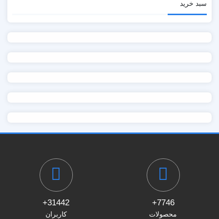
سبد خرید
31442+
7746+
محصولات
کاربران