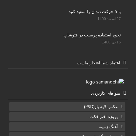
با 5 حرکت دندان را سفید کنید
27 اسفند 1400
نحوه استفاده پریست در فتوشاپ
15 دی 1400
اعتماد شما افتخار ماست
منو های کاربردی
عکس لایه باز(PSD)
پروژه افترافکت
آهنگ زمینه