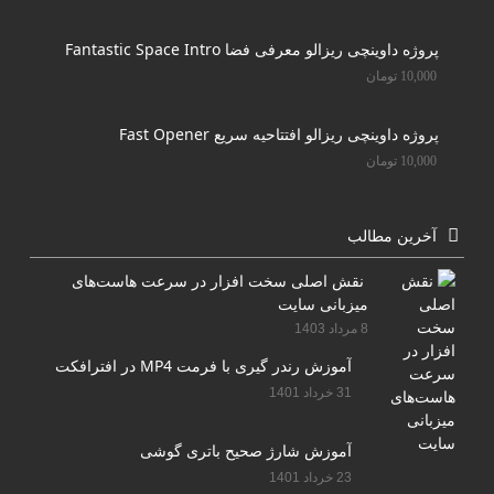
پروژه داوینچی ریزالو معرفی فضا Fantastic Space Intro
10,000
تومان
پروژه داوینچی ریزالو افتتاحیه سریع Fast Opener
10,000
تومان
آخرین مطالب
نقش اصلی سخت افزار در سرعت هاست‌های
میزبانی سایت
8 مرداد 1403
آموزش رندر گیری با فرمت MP4 در افترافکت
31 خرداد 1401
آموزش شارژ صحیح باتری گوشی
23 خرداد 1401