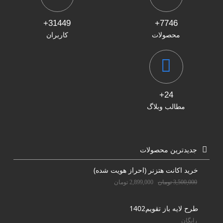
31449+
7746+
محصولات
کاربران
24+
مطالب وبلاگ
جدیدترین محصولات
خرید اکانت هتزنر (احراز هویت شده)
3,500,000
تومان
2,899,000
تومان
طرح لایه باز تقویم1402
رایگان