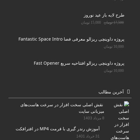
طرح لایه باز عید نوروز
17,500
تومان
15,000
تومان
پروژه داوینچی ریزالو معرفی فضا Fantastic Space Intro
10,000
تومان
پروژه داوینچی ریزالو افتتاحیه سریع Fast Opener
10,000
تومان
آخرین مطالب
نقش اصلی سخت افزار در سرعت هاست‌های
میزبانی سایت
8 مرداد 1403
آموزش رندر گیری با فرمت MP4 در افترافکت
31 خرداد 1401