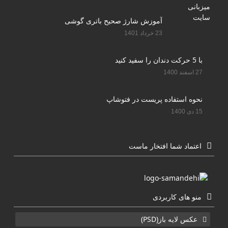
آموزش شارژ صحیح باتری گوشی
23 خرداد 1401
با 5 حرکت دندان را سفید کنید
27 اسفند 1400
نحوه استفاده پریست در فتوشاپ
15 دی 1400
اعتماد شما افتخار ماست
منو های کاربردی
عکس لایه باز(PSD)