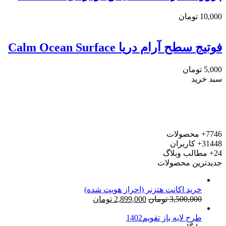
10,000
تومان
فوتیج سطح آرام دریا Calm Ocean Surface
5,000
تومان
سبد خرید
7746+
محصولات
31448+
کاربران
24+
مطالب وبلاگ
جدیدترین محصولات
خرید اکانت هتزنر (احراز هویت شده)
قیمت
قیمت
3,500,000
تومان
2,899,000
تومان
اصلی:
فعلی:
طرح لایه باز تقویم1402
3,500,000 تومان
2,899,000 تومان.