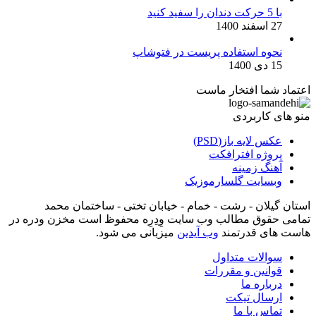
با 5 حرکت دندان را سفید کنید
27 اسفند 1400
نحوه استفاده پریست در فتوشاپ
15 دی 1400
اعتماد شما افتخار ماست
منو های کاربردی
عکس لایه باز(PSD)
پروژه افترافکت
آهنگ زمینه
وبسایت گلسارموزیک
استان گیلان - رشت - خمام - خیابان تختی - ساختمان محمد
تمامی حقوق مطالب وب سایت وِدِرِه محفوظ است مخزن ودره در
هاست های قدرتمند
وب آیدین
میزبانی می شود.
سوالات متداول
قوانین و مقررات
درباره ما
ارسال تیکت
تماس با ما