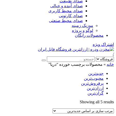
صدای طبیعت
صدای آینده و خیالی
صدای محیط کاربری
صدای کارتونی
صدای محیط صنعتی
موزیک زمینه
لوگو و پروژه
محصولات رایگان
اشتراک ویژه
/
خانه
»
محصولات برچسب خورده “دریا”
جدیدترین
محبوب‌ترین
پرفروش‌ترین
ارزان‌ترین
گران‌ترین
Sorted
Showing all 5 results
by
latest