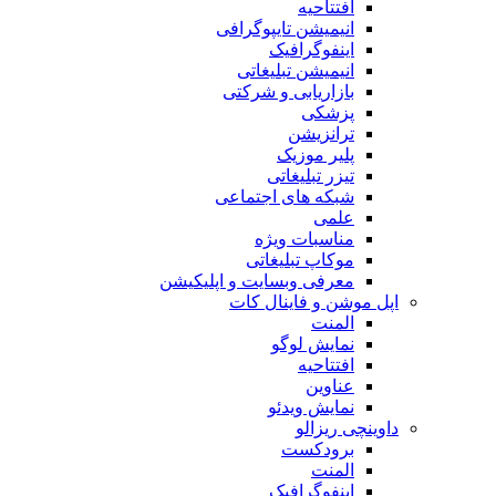
افتتاحیه
انیمیشن تایپوگرافی
اینفوگرافیک
انیمیشن تبلیغاتی
بازاریابی و شرکتی
پزشکی
ترانزیشن
پلیر موزیک
تیزر تبلیغاتی
شبکه های اجتماعی
علمی
مناسبات ویژه
موکاپ تبلیغاتی
معرفی وبسایت و اپلیکیشن
اپل موشن و فاینال کات
المنت
نمایش لوگو
افتتاحیه
عناوین
نمایش ویدئو
داوینچی ریزالو
برودکست
المنت
اینفوگرافیک