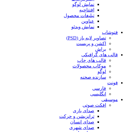
نمایش لوگو
افتتاحیه
تبلیغات محصول
عناوین
نمایش ویدئو
فتوشاپ
تصاویر لایه باز (PSD)
اکشن و پریست
براش
قالب های گرافیکی
قالب های چاپ
موکاپ محصولات
لوگو
سازنده صحنه
فونت
فارسی
انگلیسی
موسیقی
افکت صوتی
صدای بازی
ترانزیشن و حرکت
صدای انسان
صدای شهری