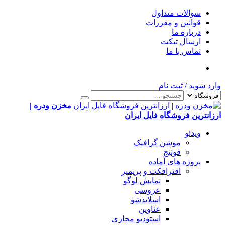
سوالات متداول
قوانین و مقررات
درباره ما
ارسال تیکت
تماس با ما
وارد شوید
/
ثبت نام
مخزن ودره |
ارزانترین فروشگاه فایل ایران
ویدئو
موشن گرافیک
فوتیج
پروژه های آماده
افترافکت و پریمیر
نمایش لوگو
عروسی
اسلایدشو
عناوین
استودیو مجازی