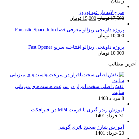
رایگان
بود.
طرح لایه باز عید نوروز
قیمت
قیمت
17,500
تومان
15,000
تومان
اصلی:
فعلی:
17,500 تومان
15,000 تومان.
پروژه داوینچی ریزالو معرفی فضا Fantastic Space Intro
10,000
تومان
بود.
پروژه داوینچی ریزالو افتتاحیه سریع Fast Opener
10,000
تومان
آخرین مطالب
نقش اصلی سخت افزار در سرعت هاست‌های میزبانی
سایت
8 مرداد 1403
آموزش رندر گیری با فرمت MP4 در افترافکت
31 خرداد 1401
آموزش شارژ صحیح باتری گوشی
23 خرداد 1401