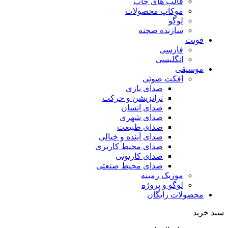
قالب های چاپ
موکاپ محصولات
لوگو
سازنده صحنه
فونت
فارسی
انگلیسی
موسیقی
افکت صوتی
صدای بازی
ترانزیشن و حرکت
صدای انسان
صدای شهری
صدای طبیعت
صدای آینده و خیالی
صدای محیط کاربری
صدای کارتونی
صدای محیط صنعتی
موزیک زمینه
لوگو و پروژه
محصولات رایگان
سبد خرید