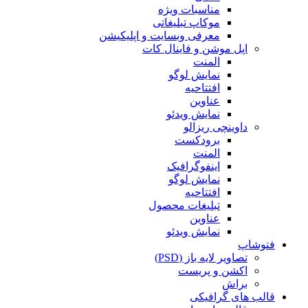
مناسبات ویژه
موکاپ تبلیغاتی
معرفی وبسایت و اپلیکیشن
اپل موشن و فاینال کات
المنت
نمایش لوگو
افتتاحیه
عناوین
نمایش ویدئو
داوینچی ریزالو
برودکست
المنت
اینفوگرافیک
نمایش لوگو
افتتاحیه
تبلیغات محصول
عناوین
نمایش ویدئو
فتوشاپ
تصاویر لایه باز (PSD)
اکشن و پریست
براش
قالب های گرافیکی