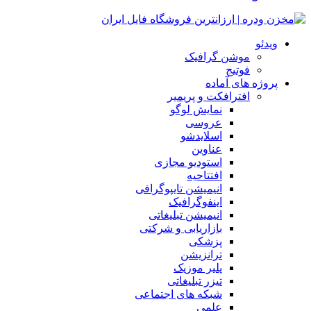
ویدئو
موشن گرافیک
فوتیج
پروژه های آماده
افترافکت و پریمیر
نمایش لوگو
عروسی
اسلایدشو
عناوین
استودیو مجازی
افتتاحیه
انیمیشن تایپوگرافی
اینفوگرافیک
انیمیشن تبلیغاتی
بازاریابی و شرکتی
پزشکی
ترانزیشن
پلیر موزیک
تیزر تبلیغاتی
شبکه های اجتماعی
علمی