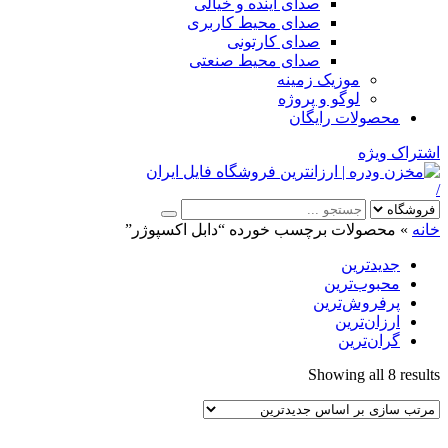
صدای آینده و خیالی
صدای محیط کاربری
صدای کارتونی
صدای محیط صنعتی
موزیک زمینه
لوگو و پروژه
محصولات رایگان
اشتراک ویژه
/
خانه
»
محصولات برچسب خورده “دابل اکسپوژر”
جدیدترین
محبوب‌ترین
پرفروش‌ترین
ارزان‌ترین
گران‌ترین
Sorted
Showing all 8 results
by
latest