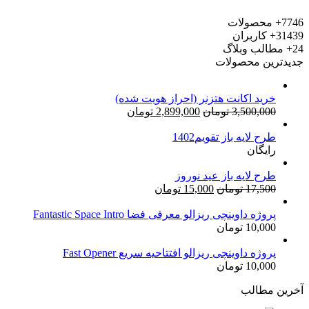
7746+
محصولات
31439+
کاربران
24+
مطالب وبلاگ
جدیدترین محصولات
خرید اکانت هتزنر (احراز هویت شده)
قیمت
قیمت
3,500,000
تومان
2,899,000
تومان
اصلی:
فعلی:
طرح لایه باز تقویم1402
3,500,000 تومان
2,899,000 تومان.
رایگان
بود.
طرح لایه باز عید نوروز
قیمت
قیمت
17,500
تومان
15,000
تومان
اصلی:
فعلی:
17,500 تومان
15,000 تومان.
پروژه داوینچی ریزالو معرفی فضا Fantastic Space Intro
10,000
تومان
بود.
پروژه داوینچی ریزالو افتتاحیه سریع Fast Opener
10,000
تومان
آخرین مطالب