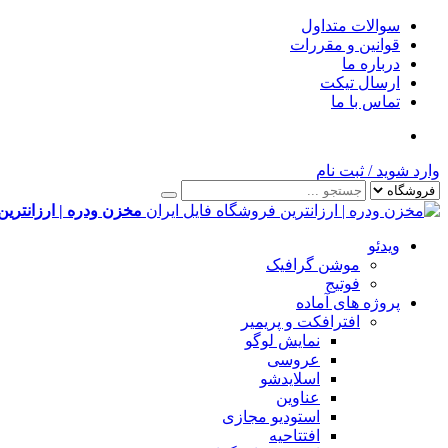
سوالات متداول
قوانین و مقررات
درباره ما
ارسال تیکت
تماس با ما
وارد شوید
/
ثبت نام
مخزن ودره | ارزانترین
ویدئو
موشن گرافیک
فوتیج
پروژه های آماده
افترافکت و پریمیر
نمایش لوگو
عروسی
اسلایدشو
عناوین
استودیو مجازی
افتتاحیه