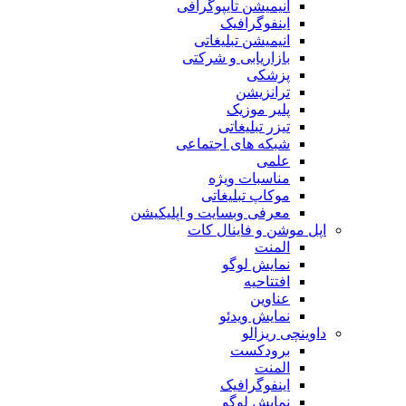
انیمیشن تایپوگرافی
اینفوگرافیک
انیمیشن تبلیغاتی
بازاریابی و شرکتی
پزشکی
ترانزیشن
پلیر موزیک
تیزر تبلیغاتی
شبکه های اجتماعی
علمی
مناسبات ویژه
موکاپ تبلیغاتی
معرفی وبسایت و اپلیکیشن
اپل موشن و فاینال کات
المنت
نمایش لوگو
افتتاحیه
عناوین
نمایش ویدئو
داوینچی ریزالو
برودکست
المنت
اینفوگرافیک
نمایش لوگو