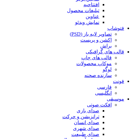
افتتاحیه
تبلیغات محصول
عناوین
نمایش ویدئو
فتوشاپ
تصاویر لایه باز (PSD)
اکشن و پریست
براش
قالب های گرافیکی
قالب های چاپ
موکاپ محصولات
لوگو
سازنده صحنه
فونت
فارسی
انگلیسی
موسیقی
افکت صوتی
صدای بازی
ترانزیشن و حرکت
صدای انسان
صدای شهری
صدای طبیعت