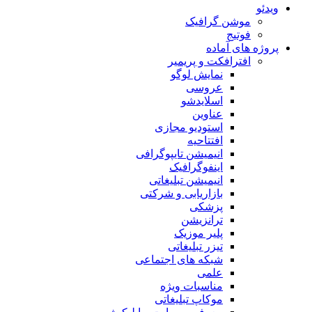
ویدئو
موشن گرافیک
فوتیج
پروژه های آماده
افترافکت و پریمیر
نمایش لوگو
عروسی
اسلایدشو
عناوین
استودیو مجازی
افتتاحیه
انیمیشن تایپوگرافی
اینفوگرافیک
انیمیشن تبلیغاتی
بازاریابی و شرکتی
پزشکی
ترانزیشن
پلیر موزیک
تیزر تبلیغاتی
شبکه های اجتماعی
علمی
مناسبات ویژه
موکاپ تبلیغاتی