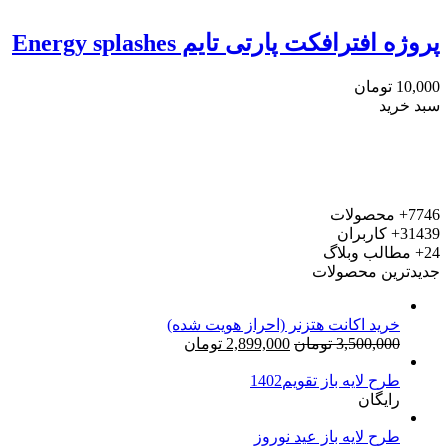
پروژه افترافکت پارتی تایم Energy splashes
10,000
تومان
سبد خرید
7746+
محصولات
31439+
کاربران
24+
مطالب وبلاگ
جدیدترین محصولات
خرید اکانت هتزنر (احراز هویت شده)
قیمت
قیمت
3,500,000
تومان
2,899,000
تومان
اصلی:
فعلی:
طرح لایه باز تقویم1402
3,500,000 تومان
2,899,000 تومان.
رایگان
بود.
طرح لایه باز عید نوروز