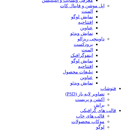
معرفی وبسایت و اپلیکیشن
اپل موشن و فاینال کات
المنت
نمایش لوگو
افتتاحیه
عناوین
نمایش ویدئو
داوینچی ریزالو
برودکست
المنت
اینفوگرافیک
نمایش لوگو
افتتاحیه
تبلیغات محصول
عناوین
نمایش ویدئو
فتوشاپ
تصاویر لایه باز (PSD)
اکشن و پریست
براش
قالب های گرافیکی
قالب های چاپ
موکاپ محصولات
لوگو