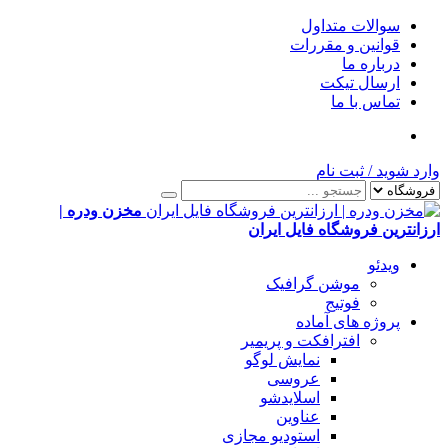
سوالات متداول
قوانین و مقررات
درباره ما
ارسال تیکت
تماس با ما
وارد شوید
/
ثبت نام
مخزن ودره |
ارزانترین فروشگاه فایل ایران
ویدئو
موشن گرافیک
فوتیج
پروژه های آماده
افترافکت و پریمیر
نمایش لوگو
عروسی
اسلایدشو
عناوین
استودیو مجازی