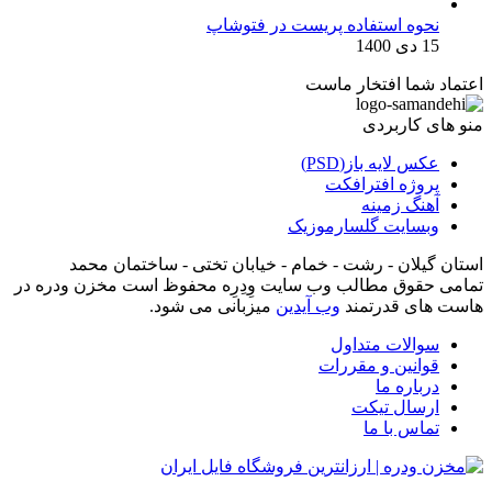
نحوه استفاده پریست در فتوشاپ
15 دی 1400
اعتماد شما افتخار ماست
منو های کاربردی
عکس لایه باز(PSD)
پروژه افترافکت
آهنگ زمینه
وبسایت گلسارموزیک
استان گیلان - رشت - خمام - خیابان تختی - ساختمان محمد
تمامی حقوق مطالب وب سایت وِدِرِه محفوظ است مخزن ودره در
هاست های قدرتمند
وب آیدین
میزبانی می شود.
سوالات متداول
قوانین و مقررات
درباره ما
ارسال تیکت
تماس با ما