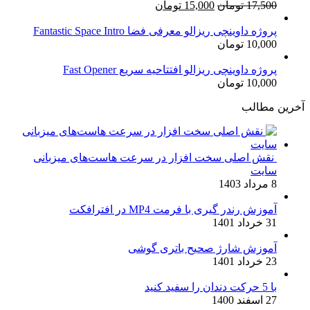
قیمت
قیمت
17,500
تومان
15,000
تومان
اصلی:
فعلی:
17,500 تومان
15,000 تومان.
پروژه داوینچی ریزالو معرفی فضا Fantastic Space Intro
10,000
تومان
بود.
پروژه داوینچی ریزالو افتتاحیه سریع Fast Opener
10,000
تومان
آخرین مطالب
نقش اصلی سخت افزار در سرعت هاست‌های میزبانی
سایت
8 مرداد 1403
آموزش رندر گیری با فرمت MP4 در افترافکت
31 خرداد 1401
آموزش شارژ صحیح باتری گوشی
23 خرداد 1401
با 5 حرکت دندان را سفید کنید
27 اسفند 1400