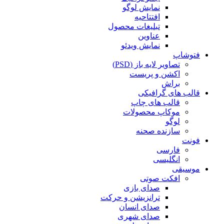
نمایش لوگو
افتتاحیه
تبلیغات محصول
عناوین
نمایش ویدئو
فتوشاپ
تصاویر لایه باز (PSD)
اکشن و پریست
براش
قالب های گرافیکی
قالب های چاپ
موکاپ محصولات
لوگو
سازنده صحنه
فونت
فارسی
انگلیسی
موسیقی
افکت صوتی
صدای بازی
ترانزیشن و حرکت
صدای انسان
صدای شهری