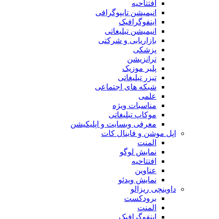
افتتاحیه
انیمیشن تایپوگرافی
اینفوگرافیک
انیمیشن تبلیغاتی
بازاریابی و شرکتی
پزشکی
ترانزیشن
پلیر موزیک
تیزر تبلیغاتی
شبکه های اجتماعی
علمی
مناسبات ویژه
موکاپ تبلیغاتی
معرفی وبسایت و اپلیکیشن
اپل موشن و فاینال کات
المنت
نمایش لوگو
افتتاحیه
عناوین
نمایش ویدئو
داوینچی ریزالو
برودکست
المنت
اینفوگرافیک