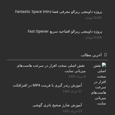
پروژه داوینچی ریزالو معرفی فضا Fantastic Space Intro
10,000
تومان
پروژه داوینچی ریزالو افتتاحیه سریع Fast Opener
10,000
تومان
آخرین مطالب
نقش اصلی سخت افزار در سرعت هاست‌های
میزبانی سایت
8 مرداد 1403
آموزش رندر گیری با فرمت MP4 در افترافکت
31 خرداد 1401
آموزش شارژ صحیح باتری گوشی
23 خرداد 1401