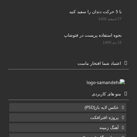
با 5 حرکت دندان را سفید کنید
27 اسفند 1400
نحوه استفاده پریست در فتوشاپ
15 دی 1400
اعتماد شما افتخار ماست
منو های کاربردی
عکس لایه باز(PSD)
پروژه افترافکت
آهنگ زمینه