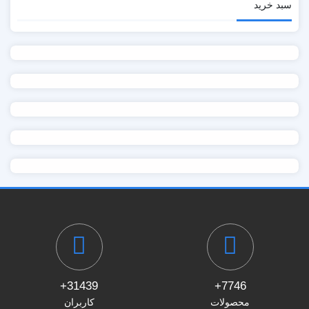
سبد خرید
31439+
7746+
محصولات
کاربران