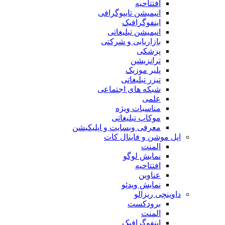
افتتاحیه
انیمیشن تایپوگرافی
اینفوگرافیک
انیمیشن تبلیغاتی
بازاریابی و شرکتی
پزشکی
ترانزیشن
پلیر موزیک
تیزر تبلیغاتی
شبکه های اجتماعی
علمی
مناسبات ویژه
موکاپ تبلیغاتی
معرفی وبسایت و اپلیکیشن
اپل موشن و فاینال کات
المنت
نمایش لوگو
افتتاحیه
عناوین
نمایش ویدئو
داوینچی ریزالو
برودکست
المنت
اینفوگرافیک