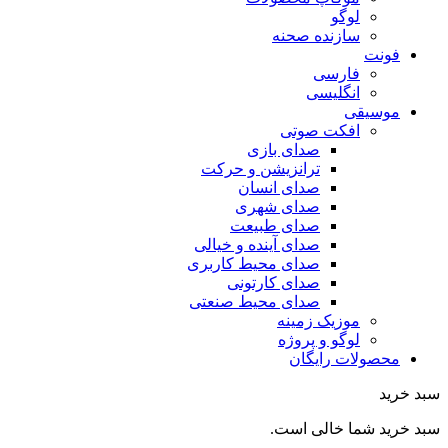
لوگو
سازنده صحنه
فونت
فارسی
انگلیسی
موسیقی
افکت صوتی
صدای بازی
ترانزیشن و حرکت
صدای انسان
صدای شهری
صدای طبیعت
صدای آینده و خیالی
صدای محیط کاربری
صدای کارتونی
صدای محیط صنعتی
موزیک زمینه
لوگو و پروژه
محصولات رایگان
سبد خرید
سبد خرید شما خالی است.