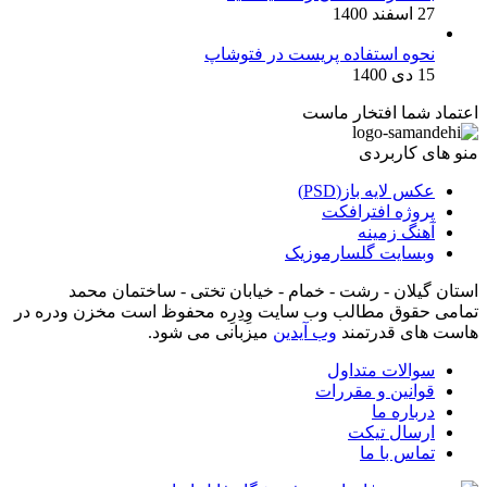
27 اسفند 1400
نحوه استفاده پریست در فتوشاپ
15 دی 1400
اعتماد شما افتخار ماست
منو های کاربردی
عکس لایه باز(PSD)
پروژه افترافکت
آهنگ زمینه
وبسایت گلسارموزیک
استان گیلان - رشت - خمام - خیابان تختی - ساختمان محمد
تمامی حقوق مطالب وب سایت وِدِرِه محفوظ است مخزن ودره در
هاست های قدرتمند
وب آیدین
میزبانی می شود.
سوالات متداول
قوانین و مقررات
درباره ما
ارسال تیکت
تماس با ما