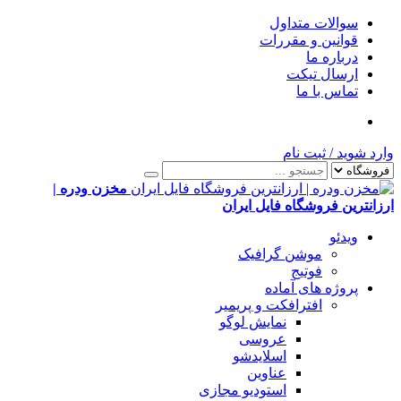
سوالات متداول
قوانین و مقررات
درباره ما
ارسال تیکت
تماس با ما
وارد شوید
/
ثبت نام
مخزن ودره |
ارزانترین فروشگاه فایل ایران
ویدئو
موشن گرافیک
فوتیج
پروژه های آماده
افترافکت و پریمیر
نمایش لوگو
عروسی
اسلایدشو
عناوین
استودیو مجازی