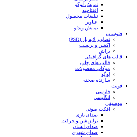
نمایش لوگو
افتتاحیه
تبلیغات محصول
عناوین
نمایش ویدئو
فتوشاپ
تصاویر لایه باز (PSD)
اکشن و پریست
براش
قالب های گرافیکی
قالب های چاپ
موکاپ محصولات
لوگو
سازنده صحنه
فونت
فارسی
انگلیسی
موسیقی
افکت صوتی
صدای بازی
ترانزیشن و حرکت
صدای انسان
صدای شهری