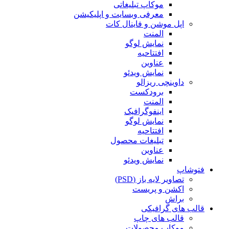
موکاپ تبلیغاتی
معرفی وبسایت و اپلیکیشن
اپل موشن و فاینال کات
المنت
نمایش لوگو
افتتاحیه
عناوین
نمایش ویدئو
داوینچی ریزالو
برودکست
المنت
اینفوگرافیک
نمایش لوگو
افتتاحیه
تبلیغات محصول
عناوین
نمایش ویدئو
فتوشاپ
تصاویر لایه باز (PSD)
اکشن و پریست
براش
قالب های گرافیکی
قالب های چاپ
موکاپ محصولات