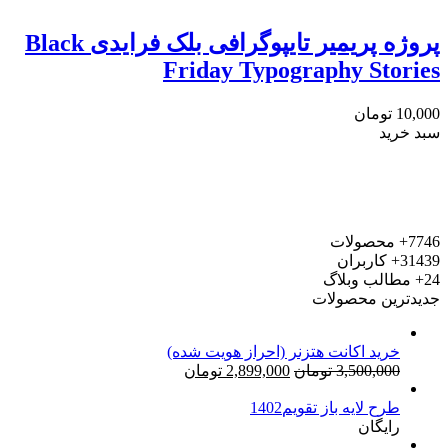
پروژه پریمیر تایپوگرافی بلک فرایدی Black
Friday Typography Stories
10,000
تومان
سبد خرید
7746+
محصولات
31439+
کاربران
24+
مطالب وبلاگ
جدیدترین محصولات
خرید اکانت هتزنر (احراز هویت شده)
قیمت
قیمت
3,500,000
تومان
2,899,000
تومان
اصلی:
فعلی:
طرح لایه باز تقویم1402
3,500,000 تومان
2,899,000 تومان.
رایگان
بود.