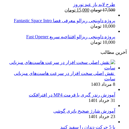
طرح لایه باز عید نوروز
قیمت
قیمت
17,500
تومان
15,000
تومان
اصلی:
فعلی:
17,500 تومان
15,000 تومان.
پروژه داوینچی ریزالو معرفی فضا Fantastic Space Intro
10,000
تومان
بود.
پروژه داوینچی ریزالو افتتاحیه سریع Fast Opener
10,000
تومان
آخرین مطالب
نقش اصلی سخت افزار در سرعت هاست‌های میزبانی
سایت
8 مرداد 1403
آموزش رندر گیری با فرمت MP4 در افترافکت
31 خرداد 1401
آموزش شارژ صحیح باتری گوشی
23 خرداد 1401
با 5 حرکت دندان را سفید کنید