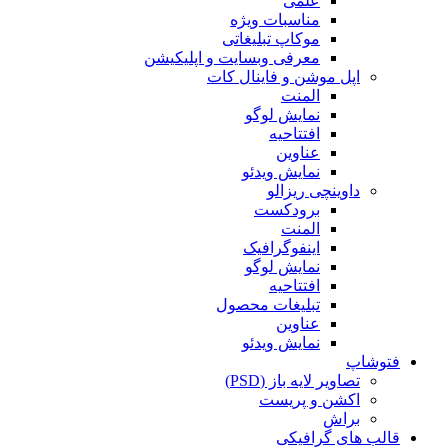
علمی
مناسبات ویژه
موکاپ تبلیغاتی
معرفی وبسایت و اپلیکیشن
اپل موشن و فاینال کات
المنت
نمایش لوگو
افتتاحیه
عناوین
نمایش ویدئو
داوینچی ریزالو
برودکست
المنت
اینفوگرافیک
نمایش لوگو
افتتاحیه
تبلیغات محصول
عناوین
نمایش ویدئو
فتوشاپ
تصاویر لایه باز (PSD)
اکشن و پریست
براش
قالب های گرافیکی