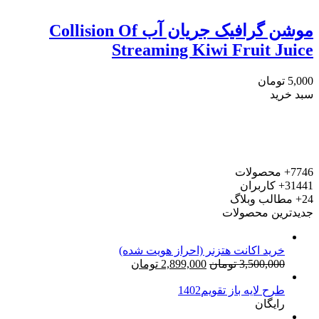
موشن گرافیک جریان آب Collision Of
Streaming Kiwi Fruit Juice
5,000
تومان
سبد خرید
7746+
محصولات
31441+
کاربران
24+
مطالب وبلاگ
جدیدترین محصولات
خرید اکانت هتزنر (احراز هویت شده)
قیمت
قیمت
3,500,000
تومان
2,899,000
تومان
اصلی:
فعلی:
طرح لایه باز تقویم1402
3,500,000 تومان
2,899,000 تومان.
رایگان
بود.