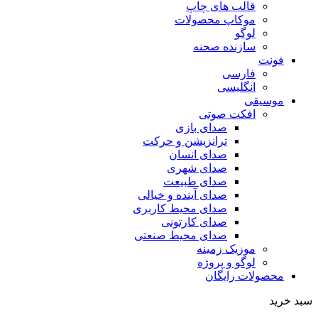
قالب های چاپ
موکاپ محصولات
لوگو
سازنده صحنه
فونت
فارسی
انگلیسی
موسیقی
افکت صوتی
صدای بازی
ترانزیشن و حرکت
صدای انسان
صدای شهری
صدای طبیعت
صدای آینده و خیالی
صدای محیط کاربری
صدای کارتونی
صدای محیط صنعتی
موزیک زمینه
لوگو و پروژه
محصولات رایگان
سبد خرید