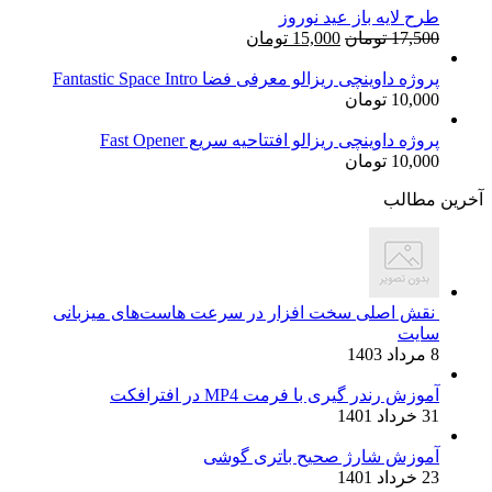
طرح لایه باز عید نوروز
قیمت
قیمت
17,500
تومان
15,000
تومان
اصلی:
فعلی:
17,500 تومان
15,000 تومان.
پروژه داوینچی ریزالو معرفی فضا Fantastic Space Intro
10,000
تومان
بود.
پروژه داوینچی ریزالو افتتاحیه سریع Fast Opener
10,000
تومان
آخرین مطالب
نقش اصلی سخت افزار در سرعت هاست‌های میزبانی
سایت
8 مرداد 1403
آموزش رندر گیری با فرمت MP4 در افترافکت
31 خرداد 1401
آموزش شارژ صحیح باتری گوشی
23 خرداد 1401