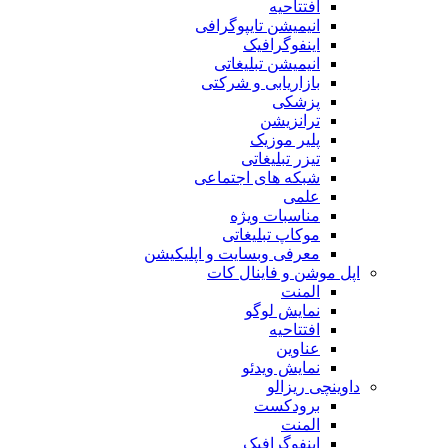
افتتاحیه
انیمیشن تایپوگرافی
اینفوگرافیک
انیمیشن تبلیغاتی
بازاریابی و شرکتی
پزشکی
ترانزیشن
پلیر موزیک
تیزر تبلیغاتی
شبکه های اجتماعی
علمی
مناسبات ویژه
موکاپ تبلیغاتی
معرفی وبسایت و اپلیکیشن
اپل موشن و فاینال کات
المنت
نمایش لوگو
افتتاحیه
عناوین
نمایش ویدئو
داوینچی ریزالو
برودکست
المنت
اینفوگرافیک