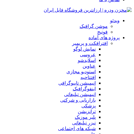
ویدئو
موشن گرافیک
فوتیج
پروژه های آماده
افترافکت و پریمیر
نمایش لوگو
عروسی
اسلایدشو
عناوین
استودیو مجازی
افتتاحیه
انیمیشن تایپوگرافی
اینفوگرافیک
انیمیشن تبلیغاتی
بازاریابی و شرکتی
پزشکی
ترانزیشن
پلیر موزیک
تیزر تبلیغاتی
شبکه های اجتماعی