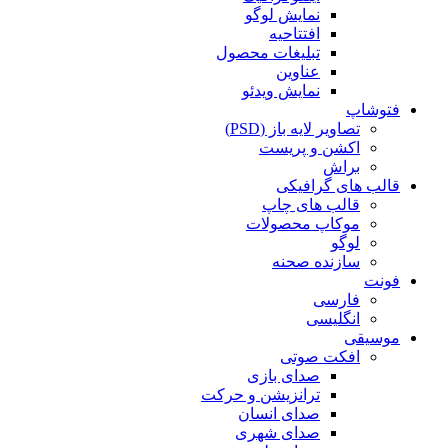
نمایش لوگو
افتتاحیه
تبلیغات محصول
عناوین
نمایش ویدئو
فتوشاپ
تصاویر لایه باز (PSD)
اکشن و پریست
براش
قالب های گرافیکی
قالب های چاپ
موکاپ محصولات
لوگو
سازنده صحنه
فونت
فارسی
انگلیسی
موسیقی
افکت صوتی
صدای بازی
ترانزیشن و حرکت
صدای انسان
صدای شهری