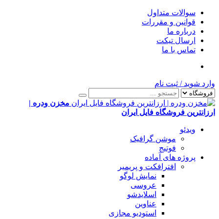
سوالات متداول
قوانین و مقررات
درباره ما
ارسال تیکت
تماس با ما
وارد شوید
/
ثبت نام
مخزن ودره |
ارزانترین فروشگاه فایل ایران
ویدئو
موشن گرافیک
فوتیج
پروژه های آماده
افترافکت و پریمیر
نمایش لوگو
عروسی
اسلایدشو
عناوین
استودیو مجازی