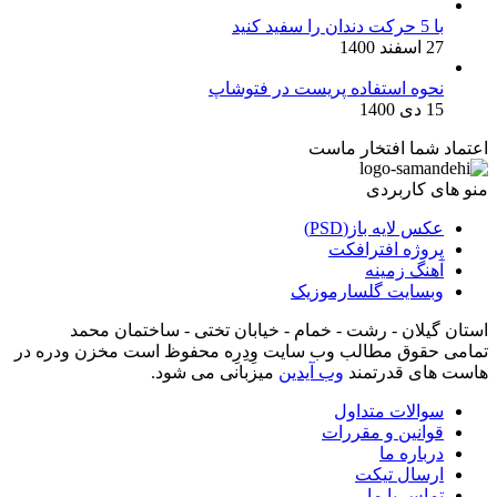
با 5 حرکت دندان را سفید کنید
27 اسفند 1400
نحوه استفاده پریست در فتوشاپ
15 دی 1400
اعتماد شما افتخار ماست
منو های کاربردی
عکس لایه باز(PSD)
پروژه افترافکت
آهنگ زمینه
وبسایت گلسارموزیک
استان گیلان - رشت - خمام - خیابان تختی - ساختمان محمد
تمامی حقوق مطالب وب سایت وِدِرِه محفوظ است مخزن ودره در
هاست های قدرتمند
وب آیدین
میزبانی می شود.
سوالات متداول
قوانین و مقررات
درباره ما
ارسال تیکت
تماس با ما