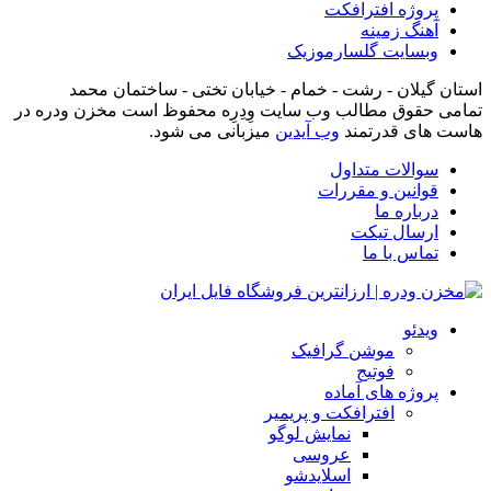
پروژه افترافکت
آهنگ زمینه
وبسایت گلسارموزیک
استان گیلان - رشت - خمام - خیابان تختی - ساختمان محمد
تمامی حقوق مطالب وب سایت وِدِرِه محفوظ است مخزن ودره در
هاست های قدرتمند
وب آیدین
میزبانی می شود.
سوالات متداول
قوانین و مقررات
درباره ما
ارسال تیکت
تماس با ما
ویدئو
موشن گرافیک
فوتیج
پروژه های آماده
افترافکت و پریمیر
نمایش لوگو
عروسی
اسلایدشو