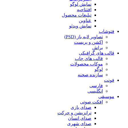
نمایش لوگو
افتتاحیه
تبلیغات محصول
عناوین
نمایش ویدئو
فتوشاپ
تصاویر لایه باز (PSD)
اکشن و پریست
براش
قالب های گرافیکی
قالب های چاپ
موکاپ محصولات
لوگو
سازنده صحنه
فونت
فارسی
انگلیسی
موسیقی
افکت صوتی
صدای بازی
ترانزیشن و حرکت
صدای انسان
صدای شهری