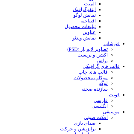
المنت
اینفوگرافیک
نمایش لوگو
افتتاحیه
تبلیغات محصول
عناوین
نمایش ویدئو
فتوشاپ
تصاویر لایه باز (PSD)
اکشن و پریست
براش
قالب های گرافیکی
قالب های چاپ
موکاپ محصولات
لوگو
سازنده صحنه
فونت
فارسی
انگلیسی
موسیقی
افکت صوتی
صدای بازی
ترانزیشن و حرکت