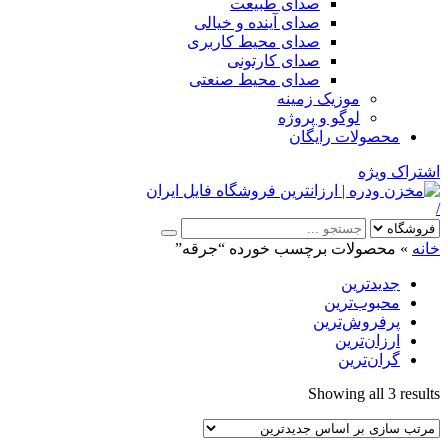
صدای طبیعت
صدای آینده و خیالی
صدای محیط کاربری
صدای کارتونی
صدای محیط صنعتی
موزیک زمینه
لوگو و پروژه
محصولات رایگان
اشتراک ویژه
/
خانه
»
محصولات برچسب خورده “جرقه”
جدیدترین
محبوب‌ترین
پرفروش‌ترین
ارزان‌ترین
گران‌ترین
Sorted
Showing all 3 results
by
latest