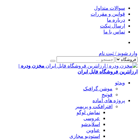
سوالات متداول
قوانین و مقررات
درباره ما
ارسال تیکت
تماس با ما
وارد شوید
/
ثبت نام
مخزن ودره |
ارزانترین فروشگاه فایل ایران
ویدئو
موشن گرافیک
فوتیج
پروژه های آماده
افترافکت و پریمیر
نمایش لوگو
عروسی
اسلایدشو
عناوین
استودیو مجازی