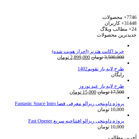
7746+
محصولات
31448+
کاربران
24+
مطالب وبلاگ
جدیدترین محصولات
خرید اکانت هتزنر (احراز هویت شده)
قیمت
قیمت
3,500,000
تومان
2,899,000
تومان
اصلی:
فعلی:
طرح لایه باز تقویم1402
3,500,000 تومان
2,899,000 تومان.
رایگان
بود.
طرح لایه باز عید نوروز
قیمت
قیمت
17,500
تومان
15,000
تومان
اصلی:
فعلی:
17,500 تومان
15,000 تومان.
پروژه داوینچی ریزالو معرفی فضا Fantastic Space Intro
10,000
تومان
بود.
پروژه داوینچی ریزالو افتتاحیه سریع Fast Opener
10,000
تومان
آخرین مطالب