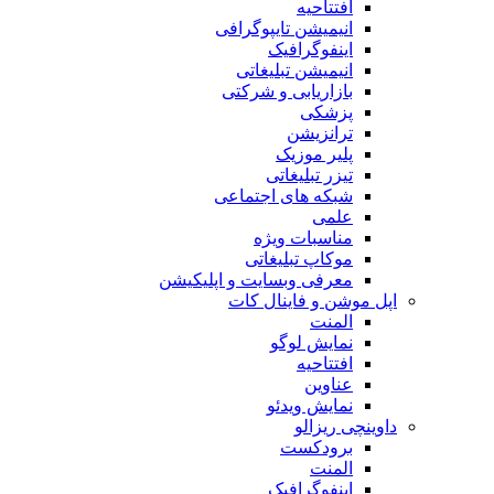
افتتاحیه
انیمیشن تایپوگرافی
اینفوگرافیک
انیمیشن تبلیغاتی
بازاریابی و شرکتی
پزشکی
ترانزیشن
پلیر موزیک
تیزر تبلیغاتی
شبکه های اجتماعی
علمی
مناسبات ویژه
موکاپ تبلیغاتی
معرفی وبسایت و اپلیکیشن
اپل موشن و فاینال کات
المنت
نمایش لوگو
افتتاحیه
عناوین
نمایش ویدئو
داوینچی ریزالو
برودکست
المنت
اینفوگرافیک