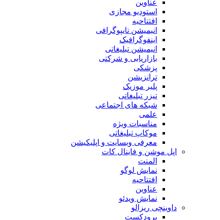
عناوین
استودیو مجازی
افتتاحیه
انیمیشن تایپوگرافی
اینفوگرافیک
انیمیشن تبلیغاتی
بازاریابی و شرکتی
پزشکی
ترانزیشن
پلیر موزیک
تیزر تبلیغاتی
شبکه های اجتماعی
علمی
مناسبات ویژه
موکاپ تبلیغاتی
معرفی وبسایت و اپلیکیشن
اپل موشن و فاینال کات
المنت
نمایش لوگو
افتتاحیه
عناوین
نمایش ویدئو
داوینچی ریزالو
برودکست