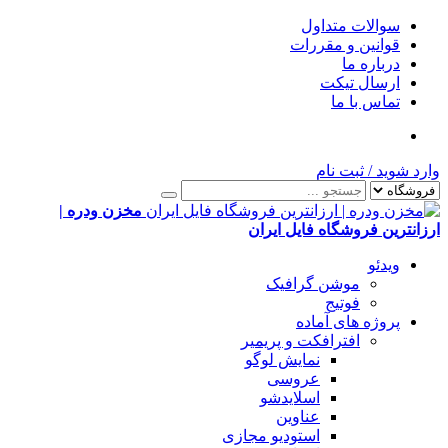
سوالات متداول
قوانین و مقررات
درباره ما
ارسال تیکت
تماس با ما
وارد شوید
/
ثبت نام
مخزن ودره |
ارزانترین فروشگاه فایل ایران
ویدئو
موشن گرافیک
فوتیج
پروژه های آماده
افترافکت و پریمیر
نمایش لوگو
عروسی
اسلایدشو
عناوین
استودیو مجازی