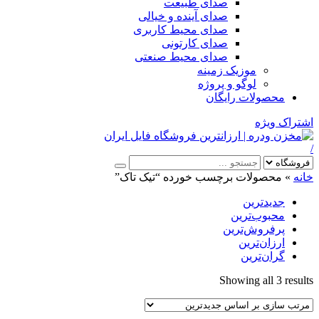
صدای طبیعت
صدای آینده و خیالی
صدای محیط کاربری
صدای کارتونی
صدای محیط صنعتی
موزیک زمینه
لوگو و پروژه
محصولات رایگان
اشتراک ویژه
/
خانه
»
محصولات برچسب خورده “تیک تاک”
جدیدترین
محبوب‌ترین
پرفروش‌ترین
ارزان‌ترین
گران‌ترین
Sorted
Showing all 3 results
by
latest