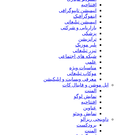
افتتاحیه
انیمیشن تایپوگرافی
اینفوگرافیک
انیمیشن تبلیغاتی
بازاریابی و شرکتی
پزشکی
ترانزیشن
پلیر موزیک
تیزر تبلیغاتی
شبکه های اجتماعی
علمی
مناسبات ویژه
موکاپ تبلیغاتی
معرفی وبسایت و اپلیکیشن
اپل موشن و فاینال کات
المنت
نمایش لوگو
افتتاحیه
عناوین
نمایش ویدئو
داوینچی ریزالو
برودکست
المنت