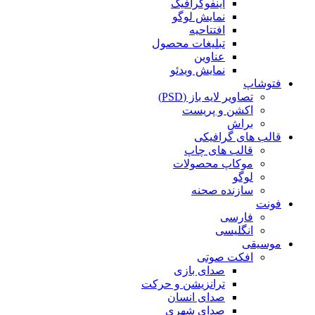
اینفوگرافیک
نمایش لوگو
افتتاحیه
تبلیغات محصول
عناوین
نمایش ویدئو
فتوشاپ
تصاویر لایه باز (PSD)
اکشن و پریست
براش
قالب های گرافیکی
قالب های چاپ
موکاپ محصولات
لوگو
سازنده صحنه
فونت
فارسی
انگلیسی
موسیقی
افکت صوتی
صدای بازی
ترانزیشن و حرکت
صدای انسان
صدای شهری