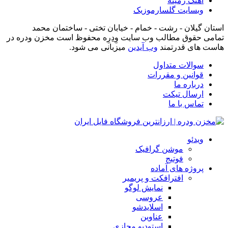
آهنگ زمینه
وبسایت گلسارموزیک
استان گیلان - رشت - خمام - خیابان تختی - ساختمان محمد
تمامی حقوق مطالب وب سایت وِدِرِه محفوظ است مخزن ودره در
هاست های قدرتمند
وب آیدین
میزبانی می شود.
سوالات متداول
قوانین و مقررات
درباره ما
ارسال تیکت
تماس با ما
ویدئو
موشن گرافیک
فوتیج
پروژه های آماده
افترافکت و پریمیر
نمایش لوگو
عروسی
اسلایدشو
عناوین
استودیو مجازی