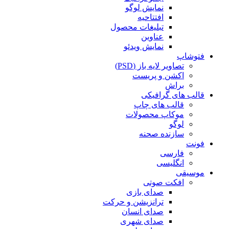
نمایش لوگو
افتتاحیه
تبلیغات محصول
عناوین
نمایش ویدئو
فتوشاپ
تصاویر لایه باز (PSD)
اکشن و پریست
براش
قالب های گرافیکی
قالب های چاپ
موکاپ محصولات
لوگو
سازنده صحنه
فونت
فارسی
انگلیسی
موسیقی
افکت صوتی
صدای بازی
ترانزیشن و حرکت
صدای انسان
صدای شهری