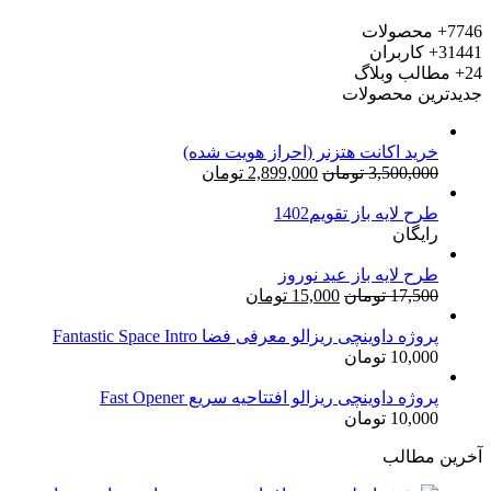
7746+
محصولات
31441+
کاربران
24+
مطالب وبلاگ
جدیدترین محصولات
خرید اکانت هتزنر (احراز هویت شده)
قیمت
قیمت
3,500,000
تومان
2,899,000
تومان
اصلی:
فعلی:
طرح لایه باز تقویم1402
3,500,000 تومان
2,899,000 تومان.
رایگان
بود.
طرح لایه باز عید نوروز
قیمت
قیمت
17,500
تومان
15,000
تومان
اصلی:
فعلی:
17,500 تومان
15,000 تومان.
پروژه داوینچی ریزالو معرفی فضا Fantastic Space Intro
10,000
تومان
بود.
پروژه داوینچی ریزالو افتتاحیه سریع Fast Opener
10,000
تومان
آخرین مطالب