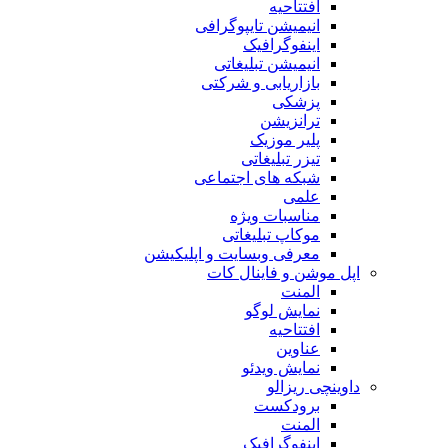
افتتاحیه
انیمیشن تایپوگرافی
اینفوگرافیک
انیمیشن تبلیغاتی
بازاریابی و شرکتی
پزشکی
ترانزیشن
پلیر موزیک
تیزر تبلیغاتی
شبکه های اجتماعی
علمی
مناسبات ویژه
موکاپ تبلیغاتی
معرفی وبسایت و اپلیکیشن
اپل موشن و فاینال کات
المنت
نمایش لوگو
افتتاحیه
عناوین
نمایش ویدئو
داوینچی ریزالو
برودکست
المنت
اینفوگرافیک